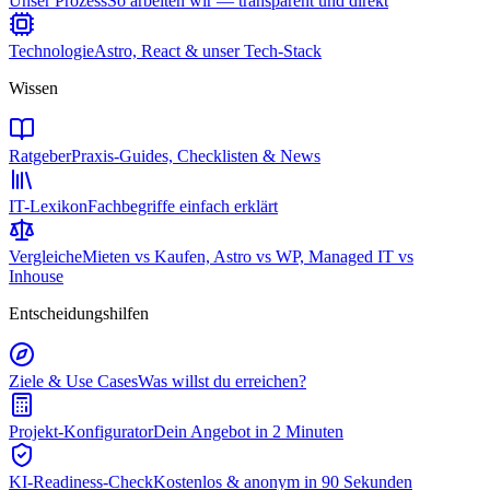
Unser Prozess
So arbeiten wir — transparent und direkt
Technologie
Astro, React & unser Tech-Stack
Wissen
Ratgeber
Praxis-Guides, Checklisten & News
IT-Lexikon
Fachbegriffe einfach erklärt
Vergleiche
Mieten vs Kaufen, Astro vs WP, Managed IT vs
Inhouse
Entscheidungshilfen
Ziele & Use Cases
Was willst du erreichen?
Projekt-Konfigurator
Dein Angebot in 2 Minuten
KI-Readiness-Check
Kostenlos & anonym in 90 Sekunden