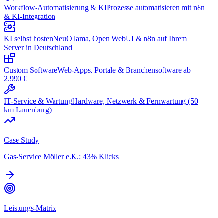
Workflow-Automatisierung & KI
Prozesse automatisieren mit n8n
& KI-Integration
KI selbst hosten
Neu
Ollama, Open WebUI & n8n auf Ihrem
Server in Deutschland
Custom Software
Web-Apps, Portale & Branchensoftware ab
2.990 €
IT-Service & Wartung
Hardware, Netzwerk & Fernwartung (50
km Lauenburg)
Case Study
Gas-Service Möller e.K.: 43% Klicks
Leistungs-Matrix