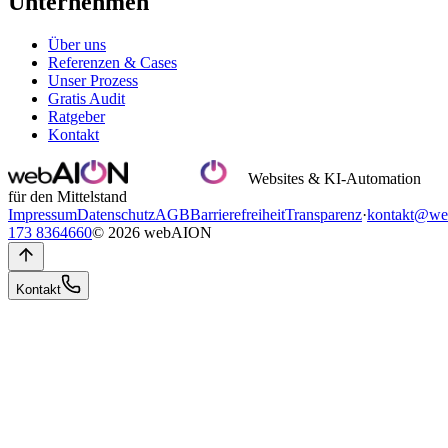
Unternehmen
Über uns
Referenzen & Cases
Unser Prozess
Gratis Audit
Ratgeber
Kontakt
Websites & KI-Automation
für den Mittelstand
Impressum
Datenschutz
AGB
Barrierefreiheit
Transparenz
·
kontakt@we
173 8364660
© 2026 webAION
Kontakt