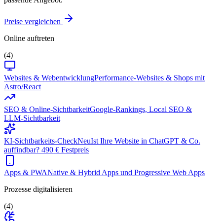
Preise vergleichen
Online auftreten
(4)
Websites & Webentwicklung
Performance-Websites & Shops mit
Astro/React
SEO & Online-Sichtbarkeit
Google-Rankings, Local SEO &
LLM-Sichtbarkeit
KI-Sichtbarkeits-Check
Neu
Ist Ihre Website in ChatGPT & Co.
auffindbar? 490 € Festpreis
Apps & PWA
Native & Hybrid Apps und Progressive Web Apps
Prozesse digitalisieren
(4)