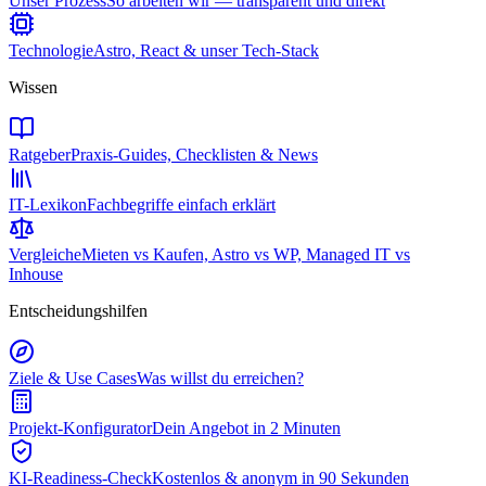
Unser Prozess
So arbeiten wir — transparent und direkt
Technologie
Astro, React & unser Tech-Stack
Wissen
Ratgeber
Praxis-Guides, Checklisten & News
IT-Lexikon
Fachbegriffe einfach erklärt
Vergleiche
Mieten vs Kaufen, Astro vs WP, Managed IT vs
Inhouse
Entscheidungshilfen
Ziele & Use Cases
Was willst du erreichen?
Projekt-Konfigurator
Dein Angebot in 2 Minuten
KI-Readiness-Check
Kostenlos & anonym in 90 Sekunden