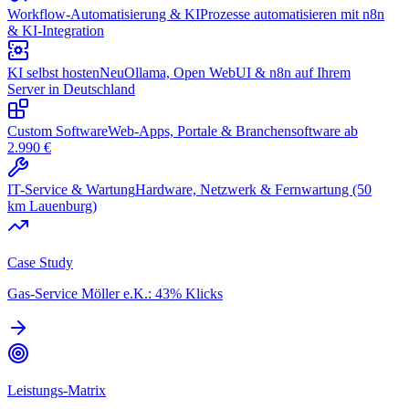
Workflow-Automatisierung & KI
Prozesse automatisieren mit n8n
& KI-Integration
KI selbst hosten
Neu
Ollama, Open WebUI & n8n auf Ihrem
Server in Deutschland
Custom Software
Web-Apps, Portale & Branchensoftware ab
2.990 €
IT-Service & Wartung
Hardware, Netzwerk & Fernwartung (50
km Lauenburg)
Case Study
Gas-Service Möller e.K.: 43% Klicks
Leistungs-Matrix