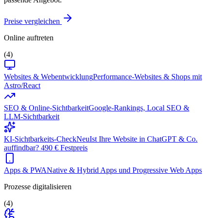
Preise vergleichen
Online auftreten
(4)
Websites & Webentwicklung
Performance-Websites & Shops mit
Astro/React
SEO & Online-Sichtbarkeit
Google-Rankings, Local SEO &
LLM-Sichtbarkeit
KI-Sichtbarkeits-Check
Neu
Ist Ihre Website in ChatGPT & Co.
auffindbar? 490 € Festpreis
Apps & PWA
Native & Hybrid Apps und Progressive Web Apps
Prozesse digitalisieren
(4)