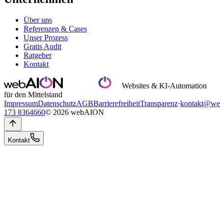
Über uns
Referenzen & Cases
Unser Prozess
Gratis Audit
Ratgeber
Kontakt
Websites & KI-Automation
für den Mittelstand
Impressum
Datenschutz
AGB
Barrierefreiheit
Transparenz
·
kontakt@we
173 8364660
© 2026 webAION
Kontakt