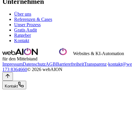
Unternehmen
Über uns
Referenzen & Cases
Unser Prozess
Gratis Audit
Ratgeber
Kontakt
Websites & KI-Automation
für den Mittelstand
Impressum
Datenschutz
AGB
Barrierefreiheit
Transparenz
·
kontakt@we
173 8364660
© 2026 webAION
Kontakt