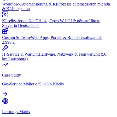
Workflow-Automatisierung & KI
Prozesse automatisieren mit n8n
& KI-Integration
KI selbst hosten
Neu
Ollama, Open WebUI & n8n auf Ihrem
Server in Deutschland
Custom Software
Web-Apps, Portale & Branchensoftware ab
2.990 €
IT-Service & Wartung
Hardware, Netzwerk & Fernwartung (50
km Lauenburg)
Case Study
Gas-Service Möller e.K.: 43% Klicks
Leistungs-Matrix