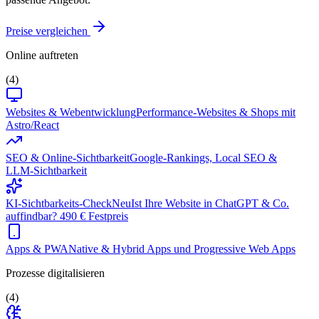
Preise vergleichen
Online auftreten
(4)
Websites & Webentwicklung
Performance-Websites & Shops mit
Astro/React
SEO & Online-Sichtbarkeit
Google-Rankings, Local SEO &
LLM-Sichtbarkeit
KI-Sichtbarkeits-Check
Neu
Ist Ihre Website in ChatGPT & Co.
auffindbar? 490 € Festpreis
Apps & PWA
Native & Hybrid Apps und Progressive Web Apps
Prozesse digitalisieren
(4)