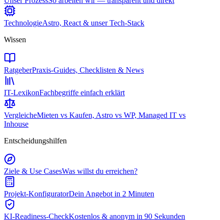
Unser Prozess
So arbeiten wir — transparent und direkt
Technologie
Astro, React & unser Tech-Stack
Wissen
Ratgeber
Praxis-Guides, Checklisten & News
IT-Lexikon
Fachbegriffe einfach erklärt
Vergleiche
Mieten vs Kaufen, Astro vs WP, Managed IT vs
Inhouse
Entscheidungshilfen
Ziele & Use Cases
Was willst du erreichen?
Projekt-Konfigurator
Dein Angebot in 2 Minuten
KI-Readiness-Check
Kostenlos & anonym in 90 Sekunden