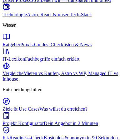
Unser Prozess
So arbeiten wir — transparent und direkt
Technologie
Astro, React & unser Tech-Stack
Wissen
Ratgeber
Praxis-Guides, Checklisten & News
IT-Lexikon
Fachbegriffe einfach erklärt
Vergleiche
Mieten vs Kaufen, Astro vs WP, Managed IT vs
Inhouse
Entscheidungshilfen
Ziele & Use Cases
Was willst du erreichen?
Projekt-Konfigurator
Dein Angebot in 2 Minuten
KI-Readiness-Check
Kostenlos & anonym in 90 Sekunden