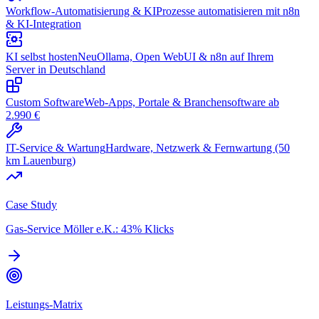
Workflow-Automatisierung & KI
Prozesse automatisieren mit n8n
& KI-Integration
KI selbst hosten
Neu
Ollama, Open WebUI & n8n auf Ihrem
Server in Deutschland
Custom Software
Web-Apps, Portale & Branchensoftware ab
2.990 €
IT-Service & Wartung
Hardware, Netzwerk & Fernwartung (50
km Lauenburg)
Case Study
Gas-Service Möller e.K.: 43% Klicks
Leistungs-Matrix