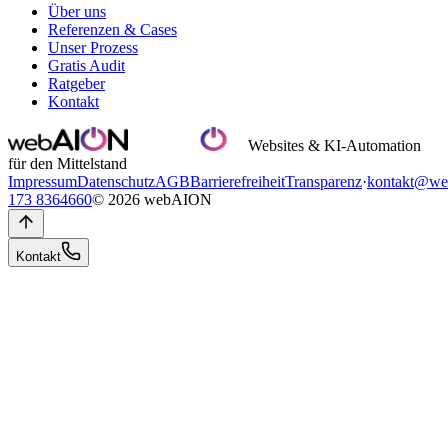
Über uns
Referenzen & Cases
Unser Prozess
Gratis Audit
Ratgeber
Kontakt
Websites & KI-Automation
für den Mittelstand
Impressum
Datenschutz
AGB
Barrierefreiheit
Transparenz
·
kontakt@we
173 8364660
© 2026 webAION
Kontakt