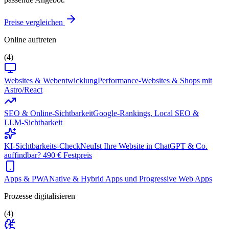
Preise vergleichen
Online auftreten
(4)
Websites & Webentwicklung
Performance-Websites & Shops mit
Astro/React
SEO & Online-Sichtbarkeit
Google-Rankings, Local SEO &
LLM-Sichtbarkeit
KI-Sichtbarkeits-Check
Neu
Ist Ihre Website in ChatGPT & Co.
auffindbar? 490 € Festpreis
Apps & PWA
Native & Hybrid Apps und Progressive Web Apps
Prozesse digitalisieren
(4)