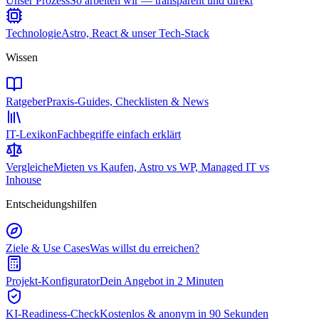
Unser Prozess
So arbeiten wir — transparent und direkt
Technologie
Astro, React & unser Tech-Stack
Wissen
Ratgeber
Praxis-Guides, Checklisten & News
IT-Lexikon
Fachbegriffe einfach erklärt
Vergleiche
Mieten vs Kaufen, Astro vs WP, Managed IT vs
Inhouse
Entscheidungshilfen
Ziele & Use Cases
Was willst du erreichen?
Projekt-Konfigurator
Dein Angebot in 2 Minuten
KI-Readiness-Check
Kostenlos & anonym in 90 Sekunden