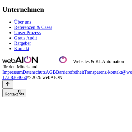
Unternehmen
Über uns
Referenzen & Cases
Unser Prozess
Gratis Audit
Ratgeber
Kontakt
Websites & KI-Automation
für den Mittelstand
Impressum
Datenschutz
AGB
Barrierefreiheit
Transparenz
·
kontakt@we
173 8364660
© 2026 webAION
Kontakt