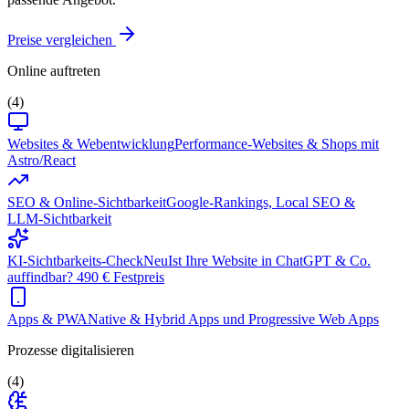
Preise vergleichen
Online auftreten
(4)
Websites & Webentwicklung
Performance-Websites & Shops mit
Astro/React
SEO & Online-Sichtbarkeit
Google-Rankings, Local SEO &
LLM-Sichtbarkeit
KI-Sichtbarkeits-Check
Neu
Ist Ihre Website in ChatGPT & Co.
auffindbar? 490 € Festpreis
Apps & PWA
Native & Hybrid Apps und Progressive Web Apps
Prozesse digitalisieren
(4)