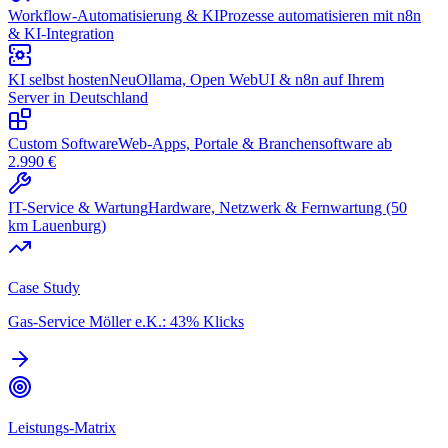
Workflow-Automatisierung & KI
Prozesse automatisieren mit n8n
& KI-Integration
KI selbst hosten
Neu
Ollama, Open WebUI & n8n auf Ihrem
Server in Deutschland
Custom Software
Web-Apps, Portale & Branchensoftware ab
2.990 €
IT-Service & Wartung
Hardware, Netzwerk & Fernwartung (50
km Lauenburg)
Case Study
Gas-Service Möller e.K.: 43% Klicks
Leistungs-Matrix