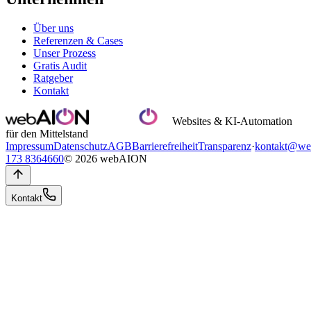
Über uns
Referenzen & Cases
Unser Prozess
Gratis Audit
Ratgeber
Kontakt
Websites & KI-Automation
für den Mittelstand
Impressum
Datenschutz
AGB
Barrierefreiheit
Transparenz
·
kontakt@we
173 8364660
© 2026 webAION
Kontakt