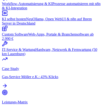
Workflow-Automatisierung & KI
Prozesse automatisieren mit n8n
& KI-Integration
KI selbst hosten
Neu
Ollama, Open WebUI & n8n auf Ihrem
Server in Deutschland
Custom Software
Web-Apps, Portale & Branchensoftware ab
2.990 €
IT-Service & Wartung
Hardware, Netzwerk & Fernwartung (50
km Lauenburg)
Case Study
Gas-Service Möller e.K.: 43% Klicks
Leistungs-Matrix