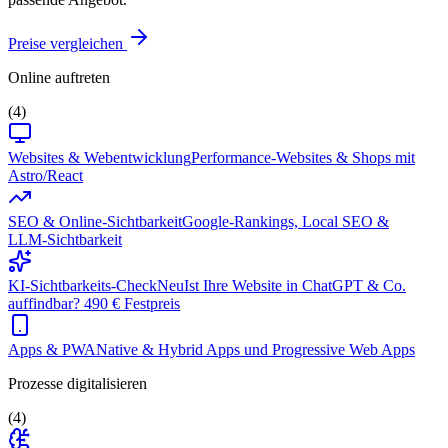
Preise vergleichen
Online auftreten
(4)
Websites & Webentwicklung
Performance-Websites & Shops mit
Astro/React
SEO & Online-Sichtbarkeit
Google-Rankings, Local SEO &
LLM-Sichtbarkeit
KI-Sichtbarkeits-Check
Neu
Ist Ihre Website in ChatGPT & Co.
auffindbar? 490 € Festpreis
Apps & PWA
Native & Hybrid Apps und Progressive Web Apps
Prozesse digitalisieren
(4)