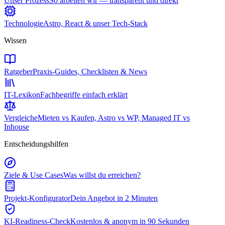
Unser Prozess
So arbeiten wir — transparent und direkt
Technologie
Astro, React & unser Tech-Stack
Wissen
Ratgeber
Praxis-Guides, Checklisten & News
IT-Lexikon
Fachbegriffe einfach erklärt
Vergleiche
Mieten vs Kaufen, Astro vs WP, Managed IT vs
Inhouse
Entscheidungshilfen
Ziele & Use Cases
Was willst du erreichen?
Projekt-Konfigurator
Dein Angebot in 2 Minuten
KI-Readiness-Check
Kostenlos & anonym in 90 Sekunden