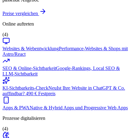
Preise vergleichen
Online auftreten
(4)
Websites & Webentwicklung
Performance-Websites & Shops mit
Astro/React
SEO & Online-Sichtbarkeit
Google-Rankings, Local SEO &
LLM-Sichtbarkeit
KI-Sichtbarkeits-Check
Neu
Ist Ihre Website in ChatGPT & Co.
auffindbar? 490 € Festpreis
Apps & PWA
Native & Hybrid Apps und Progressive Web Apps
Prozesse digitalisieren
(4)