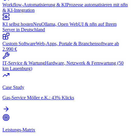
Workflow-Automatisierung & KI
Prozesse automatisieren mit n8n
& KI-Integration
KI selbst hosten
Neu
Ollama, Open WebUI & n8n auf Ihrem
Server in Deutschland
Custom Software
Web-Apps, Portale & Branchensoftware ab
2.990 €
IT-Service & Wartung
Hardware, Netzwerk & Fernwartung (50
km Lauenburg)
Case Study
Gas-Service Möller e.K.: 43% Klicks
Leistungs-Matrix