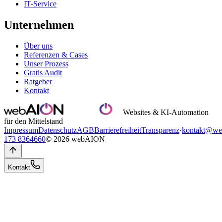
IT-Service
Unternehmen
Über uns
Referenzen & Cases
Unser Prozess
Gratis Audit
Ratgeber
Kontakt
Websites & KI-Automation
für den Mittelstand
Impressum
Datenschutz
AGB
Barrierefreiheit
Transparenz
·
kontakt@we
173 8364660
© 2026 webAION
Kontakt