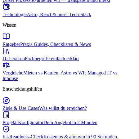
Unser Prozess
So arbeiten wir — transparent und direkt
Technologie
Astro, React & unser Tech-Stack
Wissen
Ratgeber
Praxis-Guides, Checklisten & News
IT-Lexikon
Fachbegriffe einfach erklärt
Vergleiche
Mieten vs Kaufen, Astro vs WP, Managed IT vs
Inhouse
Entscheidungshilfen
Ziele & Use Cases
Was willst du erreichen?
Projekt-Konfigurator
Dein Angebot in 2 Minuten
KI-Readiness-Check
Kostenlos & anonym in 90 Sekunden