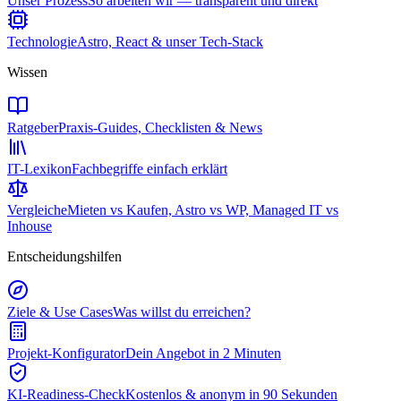
Unser Prozess
So arbeiten wir — transparent und direkt
Technologie
Astro, React & unser Tech-Stack
Wissen
Ratgeber
Praxis-Guides, Checklisten & News
IT-Lexikon
Fachbegriffe einfach erklärt
Vergleiche
Mieten vs Kaufen, Astro vs WP, Managed IT vs
Inhouse
Entscheidungshilfen
Ziele & Use Cases
Was willst du erreichen?
Projekt-Konfigurator
Dein Angebot in 2 Minuten
KI-Readiness-Check
Kostenlos & anonym in 90 Sekunden