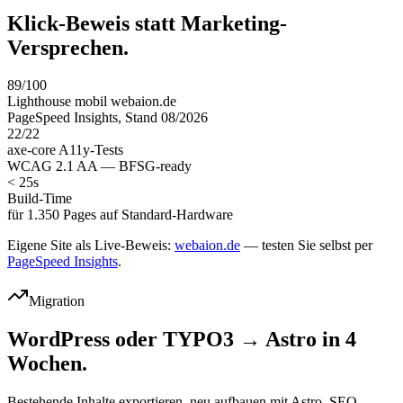
Klick-Beweis statt Marketing-
Versprechen.
89/100
Lighthouse mobil webaion.de
PageSpeed Insights, Stand 08/2026
22/22
axe-core A11y-Tests
WCAG 2.1 AA — BFSG-ready
< 25s
Build-Time
für 1.350 Pages auf Standard-Hardware
Eigene Site als Live-Beweis:
webaion.de
— testen Sie selbst per
PageSpeed Insights
.
Migration
WordPress oder TYPO3 → Astro in 4
Wochen.
Bestehende Inhalte exportieren, neu aufbauen mit Astro, SEO-