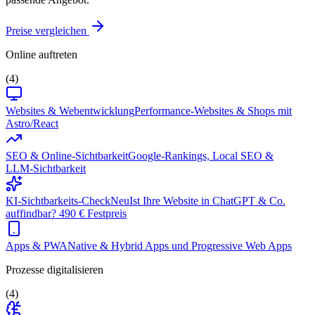
Preise vergleichen
Online auftreten
(4)
Websites & Webentwicklung
Performance-Websites & Shops mit
Astro/React
SEO & Online-Sichtbarkeit
Google-Rankings, Local SEO &
LLM-Sichtbarkeit
KI-Sichtbarkeits-Check
Neu
Ist Ihre Website in ChatGPT & Co.
auffindbar? 490 € Festpreis
Apps & PWA
Native & Hybrid Apps und Progressive Web Apps
Prozesse digitalisieren
(4)