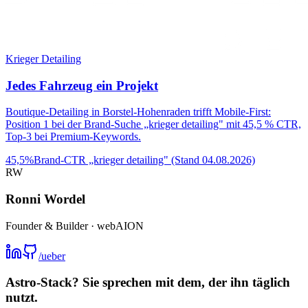
Krieger Detailing
Jedes Fahrzeug ein Projekt
Boutique-Detailing in Borstel-Hohenraden trifft Mobile-First:
Position 1 bei der Brand-Suche „krieger detailing" mit 45,5 % CTR,
Top-3 bei Premium-Keywords.
45,5%
Brand-CTR „krieger detailing" (Stand 04.08.2026)
RW
Ronni Wordel
Founder & Builder · webAION
/ueber
Astro-Stack? Sie sprechen mit dem, der ihn täglich
nutzt.