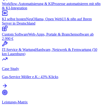
Workflow-Automatisierung & KI
Prozesse automatisieren mit n8n
& KI-Integration
KI selbst hosten
Neu
Ollama, Open WebUI & n8n auf Ihrem
Server in Deutschland
Custom Software
Web-Apps, Portale & Branchensoftware ab
2.990 €
IT-Service & Wartung
Hardware, Netzwerk & Fernwartung (50
km Lauenburg)
Case Study
Gas-Service Möller e.K.: 43% Klicks
Leistungs-Matrix