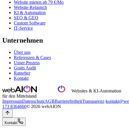
Website mieten ab 79 €/Mo
Website-Relaunch
KI & Automation
SEO & GEO
Custom Software
IT-Service
Unternehmen
Über uns
Referenzen & Cases
Unser Prozess
Gratis Audit
Ratgeber
Kontakt
Websites & KI-Automation
für den Mittelstand
Impressum
Datenschutz
AGB
Barrierefreiheit
Transparenz
·
kontakt@we
173 8364660
© 2026 webAION
Kontakt