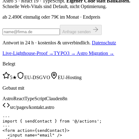
Astro 5 · React 19 · TypeScript.
Eigener Code statt Baukasten.
Schnelle Web-Vitals sind Default, nicht Optimierung.
ab 2.490€ einmalig oder 79€ im Monat
· Endpreis
Anfrage senden
Antwort in 24 h · kostenlos & unverbindlich.
Datenschutz
Live-Lighthouse-Proof →
TYPO3 → Astro Migration →
Belegt
5★
EU-DSGVO
EU-Hosting
Gebaut mit
Astro
React
TypeScript
Claude
n8n
src/pages/kontakt.astro
---
import
{ sendContact }
from
'@/actions'
---
<form
action
=
{sendContact}
>
<input
name
=
"email"
/>