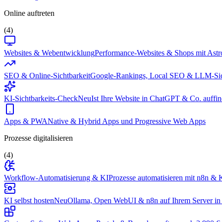
Online auftreten
(4)
Websites & Webentwicklung
Performance-Websites & Shops mit Astr
SEO & Online-Sichtbarkeit
Google-Rankings, Local SEO & LLM-Sic
KI-Sichtbarkeits-Check
Neu
Ist Ihre Website in ChatGPT & Co. auffin
Apps & PWA
Native & Hybrid Apps und Progressive Web Apps
Prozesse digitalisieren
(4)
Workflow-Automatisierung & KI
Prozesse automatisieren mit n8n & K
KI selbst hosten
Neu
Ollama, Open WebUI & n8n auf Ihrem Server in