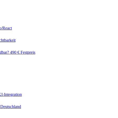
o/React
htbarkeit
dbar? 490 € Festpreis
I-Integration
 Deutschland