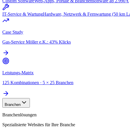
Custom Software
Web-Apps, Portale & Branchensoftware ab 2.990 €
IT-Service & Wartung
Hardware, Netzwerk & Fernwartung (50 km L
Case Study
Gas-Service Möller e.K.: 43% Klicks
Leistungs-Matrix
125 Kombinationen · 5 × 25 Branchen
Branchen
Branchenlösungen
Spezialisierte Websites für Ihre Branche