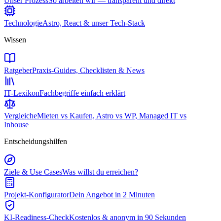
Unser Prozess
So arbeiten wir — transparent und direkt
Technologie
Astro, React & unser Tech-Stack
Wissen
Ratgeber
Praxis-Guides, Checklisten & News
IT-Lexikon
Fachbegriffe einfach erklärt
Vergleiche
Mieten vs Kaufen, Astro vs WP, Managed IT vs
Inhouse
Entscheidungshilfen
Ziele & Use Cases
Was willst du erreichen?
Projekt-Konfigurator
Dein Angebot in 2 Minuten
KI-Readiness-Check
Kostenlos & anonym in 90 Sekunden