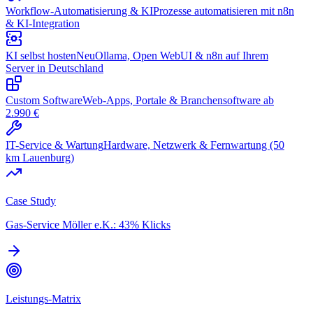
Workflow-Automatisierung & KI
Prozesse automatisieren mit n8n
& KI-Integration
KI selbst hosten
Neu
Ollama, Open WebUI & n8n auf Ihrem
Server in Deutschland
Custom Software
Web-Apps, Portale & Branchensoftware ab
2.990 €
IT-Service & Wartung
Hardware, Netzwerk & Fernwartung (50
km Lauenburg)
Case Study
Gas-Service Möller e.K.: 43% Klicks
Leistungs-Matrix