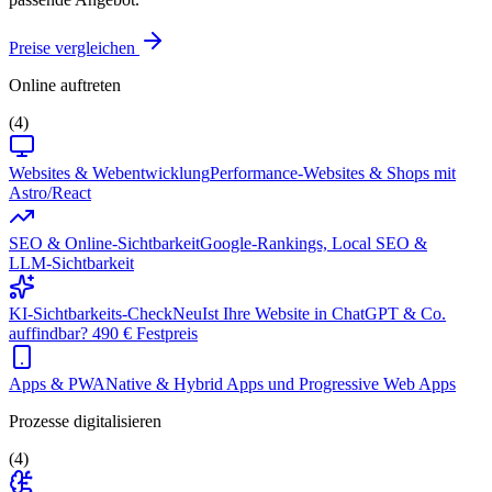
Preise vergleichen
Online auftreten
(4)
Websites & Webentwicklung
Performance-Websites & Shops mit
Astro/React
SEO & Online-Sichtbarkeit
Google-Rankings, Local SEO &
LLM-Sichtbarkeit
KI-Sichtbarkeits-Check
Neu
Ist Ihre Website in ChatGPT & Co.
auffindbar? 490 € Festpreis
Apps & PWA
Native & Hybrid Apps und Progressive Web Apps
Prozesse digitalisieren
(4)