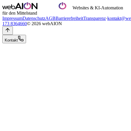
Websites & KI-Automation
für den Mittelstand
Impressum
Datenschutz
AGB
Barrierefreiheit
Transparenz
·
kontakt@we
173 8364660
© 2026 webAION
Kontakt