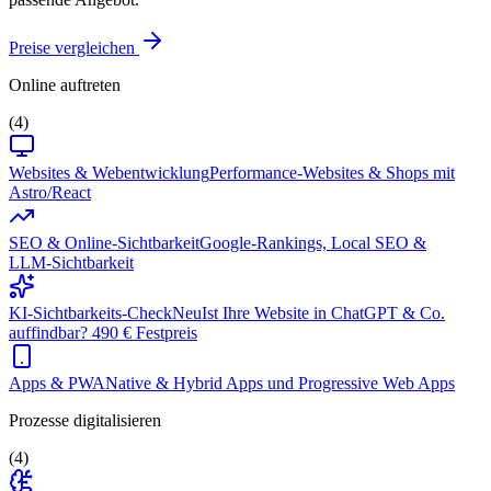
Preise vergleichen
Online auftreten
(4)
Websites & Webentwicklung
Performance-Websites & Shops mit
Astro/React
SEO & Online-Sichtbarkeit
Google-Rankings, Local SEO &
LLM-Sichtbarkeit
KI-Sichtbarkeits-Check
Neu
Ist Ihre Website in ChatGPT & Co.
auffindbar? 490 € Festpreis
Apps & PWA
Native & Hybrid Apps und Progressive Web Apps
Prozesse digitalisieren
(4)