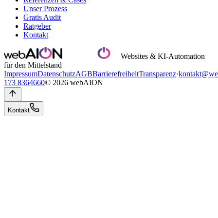
Unser Prozess
Gratis Audit
Ratgeber
Kontakt
Websites & KI-Automation
für den Mittelstand
Impressum
Datenschutz
AGB
Barrierefreiheit
Transparenz
·
kontakt@we
173 8364660
© 2026 webAION
Kontakt