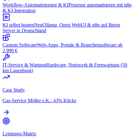
Workflow-Automatisierung & KI
Prozesse automatisieren mit n8n
& KI-Integration
KI selbst hosten
Neu
Ollama, Open WebUI & n8n auf Ihrem
Server in Deutschland
Custom Software
Web-Apps, Portale & Branchensoftware ab
2.990 €
IT-Service & Wartung
Hardware, Netzwerk & Fernwartung (50
km Lauenburg)
Case Study
Gas-Service Möller e.K.: 43% Klicks
Leistungs-Matrix