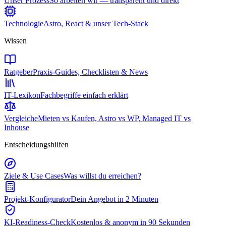
Unser Prozess
So arbeiten wir — transparent und direkt
Technologie
Astro, React & unser Tech-Stack
Wissen
Ratgeber
Praxis-Guides, Checklisten & News
IT-Lexikon
Fachbegriffe einfach erklärt
Vergleiche
Mieten vs Kaufen, Astro vs WP, Managed IT vs
Inhouse
Entscheidungshilfen
Ziele & Use Cases
Was willst du erreichen?
Projekt-Konfigurator
Dein Angebot in 2 Minuten
KI-Readiness-Check
Kostenlos & anonym in 90 Sekunden