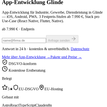
App-Entwicklung
Glinde
App-Entwicklung für Industrie, Gewerbe, Dienstleistung in Glinde
— iOS, Android, PWA. 3 Festpreis-Stufen ab 7.990 €, Stack pro
Use-Case (React Native, Flutter, Native).
ab 7.990 €
· Endpreis
Anfrage senden
Antwort in 24 h · kostenlos & unverbindlich.
Datenschutz
Mehr über App-Entwicklung →
Pakete und Preise →
DSGVO-konform
Kostenlose Erstberatung
Belegt
5★
EU-DSGVO
EU-Hosting
Gebaut mit
Astro
React
TypeScript
Claude
n8n