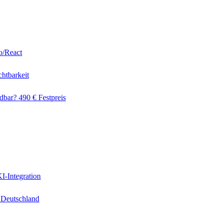
o/React
htbarkeit
dbar? 490 € Festpreis
I-Integration
 Deutschland