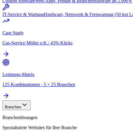
Custom Software
Web-Apps, Portale & Branchensoftware ab 2.990 €
IT-Service & Wartung
Hardware, Netzwerk & Fernwartung (50 km L
Case Study
Gas-Service Möller e.K.: 43% Klicks
Leistungs-Matrix
125 Kombinationen · 5 × 25 Branchen
Branchen
Branchenlösungen
Spezialisierte Websites für Ihre Branche