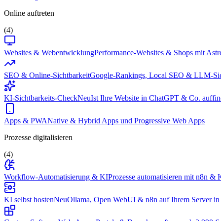
Online auftreten
(4)
Websites & Webentwicklung
Performance-Websites & Shops mit Astr
SEO & Online-Sichtbarkeit
Google-Rankings, Local SEO & LLM-Sic
KI-Sichtbarkeits-Check
Neu
Ist Ihre Website in ChatGPT & Co. auffin
Apps & PWA
Native & Hybrid Apps und Progressive Web Apps
Prozesse digitalisieren
(4)
Workflow-Automatisierung & KI
Prozesse automatisieren mit n8n & K
KI selbst hosten
Neu
Ollama, Open WebUI & n8n auf Ihrem Server in