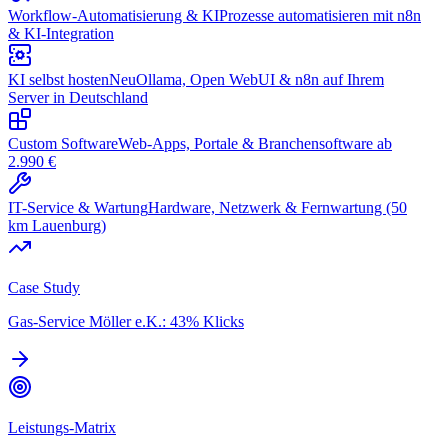
Workflow-Automatisierung & KI
Prozesse automatisieren mit n8n
& KI-Integration
KI selbst hosten
Neu
Ollama, Open WebUI & n8n auf Ihrem
Server in Deutschland
Custom Software
Web-Apps, Portale & Branchensoftware ab
2.990 €
IT-Service & Wartung
Hardware, Netzwerk & Fernwartung (50
km Lauenburg)
Case Study
Gas-Service Möller e.K.: 43% Klicks
Leistungs-Matrix