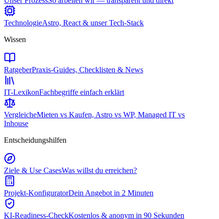
Unser Prozess
So arbeiten wir — transparent und direkt
Technologie
Astro, React & unser Tech-Stack
Wissen
Ratgeber
Praxis-Guides, Checklisten & News
IT-Lexikon
Fachbegriffe einfach erklärt
Vergleiche
Mieten vs Kaufen, Astro vs WP, Managed IT vs
Inhouse
Entscheidungshilfen
Ziele & Use Cases
Was willst du erreichen?
Projekt-Konfigurator
Dein Angebot in 2 Minuten
KI-Readiness-Check
Kostenlos & anonym in 90 Sekunden