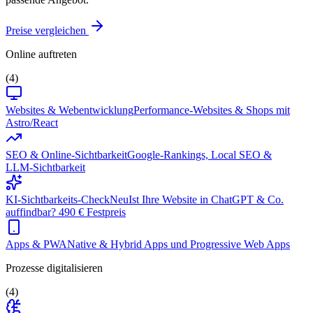
Preise vergleichen
Online auftreten
(4)
Websites & Webentwicklung
Performance-Websites & Shops mit
Astro/React
SEO & Online-Sichtbarkeit
Google-Rankings, Local SEO &
LLM-Sichtbarkeit
KI-Sichtbarkeits-Check
Neu
Ist Ihre Website in ChatGPT & Co.
auffindbar? 490 € Festpreis
Apps & PWA
Native & Hybrid Apps und Progressive Web Apps
Prozesse digitalisieren
(4)