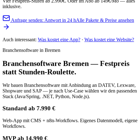
Vier Festpreis-Stufen ab 2.990€. Oder im Abo ab 149€/Mo — alles
inklusive.
Anfrage senden: Antwort in 24 h
Alle Pakete & Preise ansehen
Auch interessant:
Was kostet eine App?
·
Was kostet eine Website?
Branchensoftware in Bremen
Branchensoftware Bremen — Festpreis
statt Stunden-Roulette.
Wir bauen Branchensoftware mit Anbindung an DATEV, Lexware,
Shopware und SAP — je nach Use-Case wählen wir den passenden
Stack (Java/Spring, .NET, Python, Node.js).
Standard ab 7.990 €
Web-App mit CMS + n8n-Workflows. Eigenes Datenmodell, eigene
Workflows.
MVP ab 14.990 €