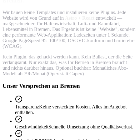
Bremen.
Wir bauen keine Templates und installieren keine Plugins. Jede
Website wird von Grund auf in
Astro + React
entwickelt —
maßgeschneidert für Hafenwirtschaft, Luft- und Raumfahrt,
Lebensmittel in Bremen. Das Ergebnis ist keine "Website", sondern
eine performante Web-Applikation: Ladezeiten unter 1 Sekunde,
Google PageSpeed 95–100/100, DSGVO-konform und barrierefrei
(WCAG).
Kein Plugin, das gehackt werden kann. Kein Ballast, der die Seite
verlangsamt. Nur exakt das, was Ihr Betrieb in Bremen braucht —
und nichts darüber hinaus. Optional buchbar: Monatliches Abo-
Modell ab 79€/Monat (Opex statt Capex).
Unser Versprechen an Bremen
Transparenz
Keine versteckten Kosten. Alles im Angebot
enthalten.
Geschwindigkeit
Schnelle Umsetzung ohne Qualitätsverlust.