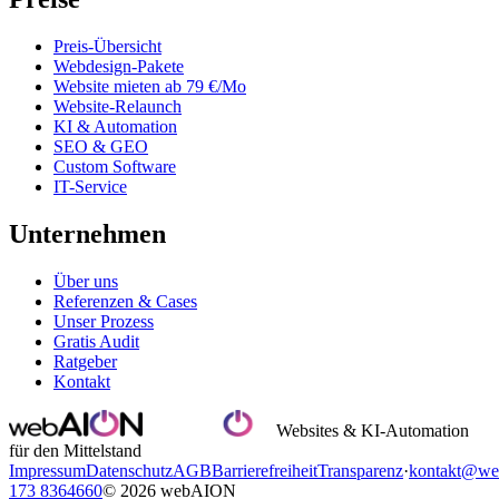
Preis-Übersicht
Webdesign-Pakete
Website mieten ab 79 €/Mo
Website-Relaunch
KI & Automation
SEO & GEO
Custom Software
IT-Service
Unternehmen
Über uns
Referenzen & Cases
Unser Prozess
Gratis Audit
Ratgeber
Kontakt
Websites & KI-Automation
für den Mittelstand
Impressum
Datenschutz
AGB
Barrierefreiheit
Transparenz
·
kontakt@we
173 8364660
© 2026 webAION