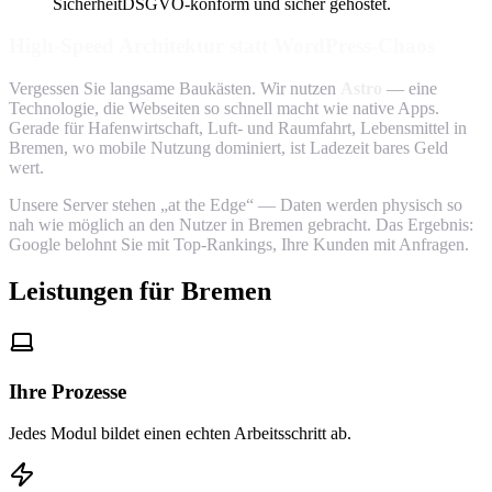
Sicherheit
DSGVO-konform und sicher gehostet.
High-Speed Architektur statt WordPress-Chaos
Vergessen Sie langsame Baukästen. Wir nutzen
Astro
— eine
Technologie, die Webseiten so schnell macht wie native Apps.
Gerade für Hafenwirtschaft, Luft- und Raumfahrt, Lebensmittel in
Bremen, wo mobile Nutzung dominiert, ist Ladezeit bares Geld
wert.
Unsere Server stehen „at the Edge“ — Daten werden physisch so
nah wie möglich an den Nutzer in Bremen gebracht. Das Ergebnis:
Google belohnt Sie mit Top-Rankings, Ihre Kunden mit Anfragen.
Leistungen für Bremen
Ihre Prozesse
Jedes Modul bildet einen echten Arbeitsschritt ab.