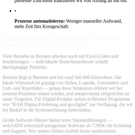
passende Zuschüsse kalkulieren wir von Anfang an mit ein.
•
Prozesse automatisieren:
Weniger manueller Aufwand,
mehr Zeit fürs Kerngeschäft.
Digitale Realität für Hafenwirtschaft, Luft- und
Raumfahrt, Lebensmittel in Bremen
Viele Betriebe in Bremen arbeiten noch mit Excel-Listen und
Insellösungen — individuelle Branchensoftware schafft
durchgängige Prozesse.
Bremen liegt in Bremen und hat rund 566.000 Einwohner. Die
lokale Wirtschaft ist geprägt von Hafen, Logistik, Automotive und
Luft- und Raumfahrt — genau diese Strukturen erleben wir bei
unseren Projekten immer wieder, und entsprechend zielgerichtet ist
unser Vorgehen. Für Digital-Projekte stehen in Bremen Programme
wie "BAB Digital-Förderung und go-digital" zur Verfügung, die wir
bei Bedarf in die Kostenrechnung einbeziehen.
Große Software-Häuser bieten teure Standardlösungen —
webAION entwickelt passgenaue Software ab 7.990€ mit Schulung
und Support. Wer seinen Online-Auftritt heute modernisiert,