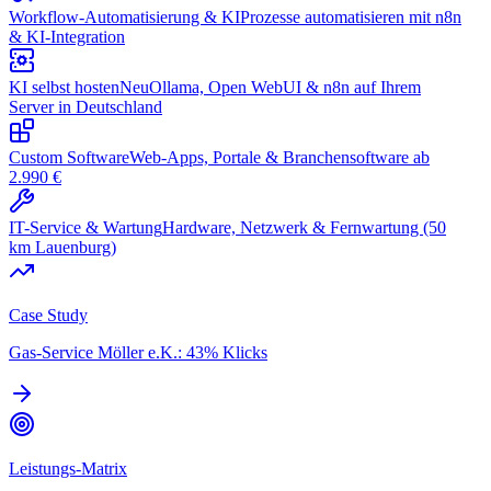
Workflow-Automatisierung & KI
Prozesse automatisieren mit n8n
& KI-Integration
KI selbst hosten
Neu
Ollama, Open WebUI & n8n auf Ihrem
Server in Deutschland
Custom Software
Web-Apps, Portale & Branchensoftware ab
2.990 €
IT-Service & Wartung
Hardware, Netzwerk & Fernwartung (50
km Lauenburg)
Case Study
Gas-Service Möller e.K.: 43% Klicks
Leistungs-Matrix