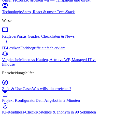
Unser Prozess
So arbeiten wir — transparent und direkt
Technologie
Astro, React & unser Tech-Stack
Wissen
Ratgeber
Praxis-Guides, Checklisten & News
IT-Lexikon
Fachbegriffe einfach erklärt
Vergleiche
Mieten vs Kaufen, Astro vs WP, Managed IT vs
Inhouse
Entscheidungshilfen
Ziele & Use Cases
Was willst du erreichen?
Projekt-Konfigurator
Dein Angebot in 2 Minuten
KI-Readiness-Check
Kostenlos & anonym in 90 Sekunden