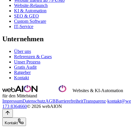
Website mieten ab 79 €/Mo
Website-Relaunch
KI & Automation
SEO & GEO
Custom Software
IT-Service
Unternehmen
Über uns
Referenzen & Cases
Unser Prozess
Gratis Audit
Ratgeber
Kontakt
Websites & KI-Automation
für den Mittelstand
Impressum
Datenschutz
AGB
Barrierefreiheit
Transparenz
·
kontakt@we
173 8364660
© 2026 webAION
Kontakt