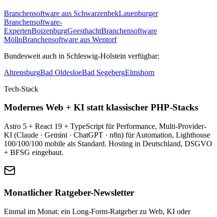
Branchensoftware aus Schwarzenbek
Lauenburger
Branchensoftware-
Experten
Boizenburg
Geesthacht
Branchensoftware
Mölln
Branchensoftware aus Wentorf
Bundesweit auch in Schleswig-Holstein verfügbar:
Ahrensburg
Bad Oldesloe
Bad Segeberg
Elmshorn
Tech-Stack
Modernes Web + KI statt klassischer PHP-Stacks
Astro 5 + React 19 + TypeScript für Performance, Multi-Provider-
KI (Claude · Gemini · ChatGPT · n8n) für Automation, Lighthouse
100/100/100 mobile als Standard. Hosting in Deutschland, DSGVO
+ BFSG eingebaut.
Monatlicher Ratgeber-Newsletter
Einmal im Monat: ein Long-Form-Ratgeber zu Web, KI oder