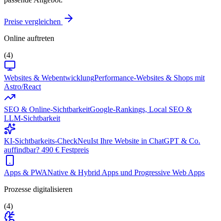
Preise vergleichen
Online auftreten
(4)
Websites & Webentwicklung
Performance-Websites & Shops mit
Astro/React
SEO & Online-Sichtbarkeit
Google-Rankings, Local SEO &
LLM-Sichtbarkeit
KI-Sichtbarkeits-Check
Neu
Ist Ihre Website in ChatGPT & Co.
auffindbar? 490 € Festpreis
Apps & PWA
Native & Hybrid Apps und Progressive Web Apps
Prozesse digitalisieren
(4)