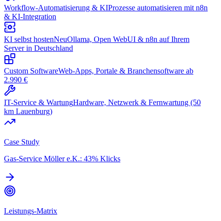
Workflow-Automatisierung & KI
Prozesse automatisieren mit n8n
& KI-Integration
KI selbst hosten
Neu
Ollama, Open WebUI & n8n auf Ihrem
Server in Deutschland
Custom Software
Web-Apps, Portale & Branchensoftware ab
2.990 €
IT-Service & Wartung
Hardware, Netzwerk & Fernwartung (50
km Lauenburg)
Case Study
Gas-Service Möller e.K.: 43% Klicks
Leistungs-Matrix