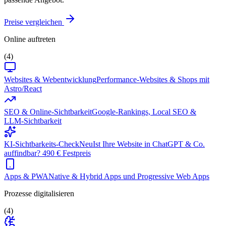
Preise vergleichen
Online auftreten
(4)
Websites & Webentwicklung
Performance-Websites & Shops mit
Astro/React
SEO & Online-Sichtbarkeit
Google-Rankings, Local SEO &
LLM-Sichtbarkeit
KI-Sichtbarkeits-Check
Neu
Ist Ihre Website in ChatGPT & Co.
auffindbar? 490 € Festpreis
Apps & PWA
Native & Hybrid Apps und Progressive Web Apps
Prozesse digitalisieren
(4)