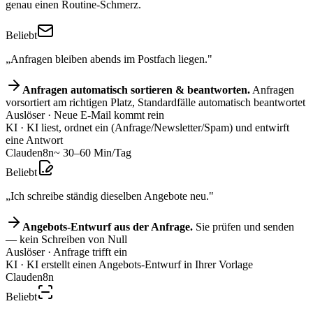
genau einen Routine-Schmerz.
Beliebt
„Anfragen bleiben abends im Postfach liegen."
Anfragen automatisch sortieren & beantworten.
Anfragen
vorsortiert am richtigen Platz, Standardfälle automatisch beantwortet
Auslöser
· Neue E-Mail kommt rein
KI
· KI liest, ordnet ein (Anfrage/Newsletter/Spam) und entwirft
eine Antwort
Claude
n8n
~ 30–60 Min/Tag
Beliebt
„Ich schreibe ständig dieselben Angebote neu."
Angebots-Entwurf aus der Anfrage.
Sie prüfen und senden
— kein Schreiben von Null
Auslöser
· Anfrage trifft ein
KI
· KI erstellt einen Angebots-Entwurf in Ihrer Vorlage
Claude
n8n
Beliebt