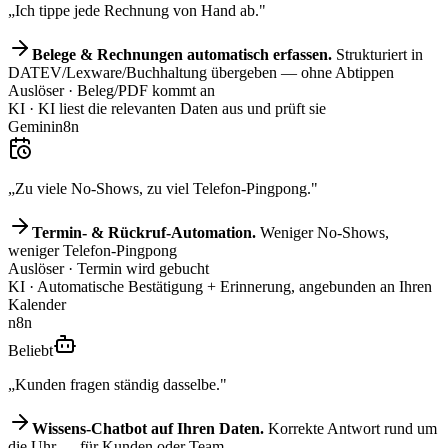
„Ich tippe jede Rechnung von Hand ab."
Belege & Rechnungen automatisch erfassen.
Strukturiert in
DATEV/Lexware/Buchhaltung übergeben — ohne Abtippen
Auslöser
· Beleg/PDF kommt an
KI
· KI liest die relevanten Daten aus und prüft sie
Gemini
n8n
„Zu viele No-Shows, zu viel Telefon-Pingpong."
Termin- & Rückruf-Automation.
Weniger No-Shows,
weniger Telefon-Pingpong
Auslöser
· Termin wird gebucht
KI
· Automatische Bestätigung + Erinnerung, angebunden an Ihren
Kalender
n8n
Beliebt
„Kunden fragen ständig dasselbe."
Wissens-Chatbot auf Ihren Daten.
Korrekte Antwort rund um
die Uhr — für Kunden oder Team