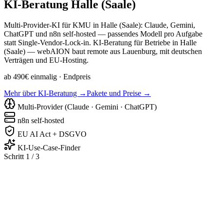
KI-Beratung
Halle (Saale)
Multi-Provider-KI für KMU in Halle (Saale): Claude, Gemini,
ChatGPT und n8n self-hosted — passendes Modell pro Aufgabe
statt Single-Vendor-Lock-in. KI-Beratung für Betriebe in Halle
(Saale) — webAION baut remote aus Lauenburg, mit deutschen
Verträgen und EU-Hosting.
ab 490€ einmalig
· Endpreis
Mehr über KI-Beratung →
Pakete und Preise →
Multi-Provider (Claude · Gemini · ChatGPT)
n8n self-hosted
EU AI Act + DSGVO
KI-Use-Case-Finder
Schritt 1 / 3
Handwerk & Bau
Praxis & Medizin
Kanzlei & Beratun