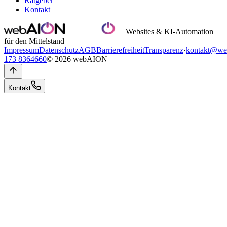
Ratgeber
Kontakt
Websites & KI-Automation
für den Mittelstand
Impressum
Datenschutz
AGB
Barrierefreiheit
Transparenz
·
kontakt@we
173 8364660
© 2026 webAION
Kontakt