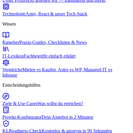
Unser Prozess
So arbeiten wir — transparent und direkt
Technologie
Astro, React & unser Tech-Stack
Wissen
Ratgeber
Praxis-Guides, Checklisten & News
IT-Lexikon
Fachbegriffe einfach erklärt
Vergleiche
Mieten vs Kaufen, Astro vs WP, Managed IT vs
Inhouse
Entscheidungshilfen
Ziele & Use Cases
Was willst du erreichen?
Projekt-Konfigurator
Dein Angebot in 2 Minuten
KI-Readiness-Check
Kostenlos & anonym in 90 Sekunden