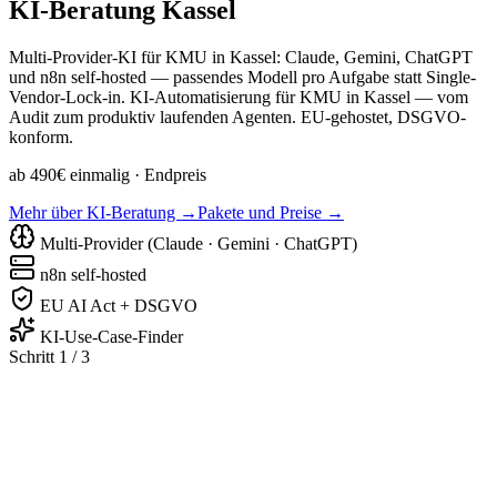
KI-Beratung
Kassel
Multi-Provider-KI für KMU in Kassel: Claude, Gemini, ChatGPT
und n8n self-hosted — passendes Modell pro Aufgabe statt Single-
Vendor-Lock-in. KI-Automatisierung für KMU in Kassel — vom
Audit zum produktiv laufenden Agenten. EU-gehostet, DSGVO-
konform.
ab 490€ einmalig
· Endpreis
Mehr über KI-Beratung →
Pakete und Preise →
Multi-Provider (Claude · Gemini · ChatGPT)
n8n self-hosted
EU AI Act + DSGVO
KI-Use-Case-Finder
Schritt 1 / 3
Handwerk & Bau
Praxis & Medizin
Kanzlei & Beratun