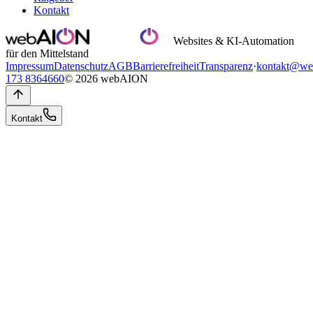
Kontakt
Websites & KI-Automation
für den Mittelstand
Impressum
Datenschutz
AGB
Barrierefreiheit
Transparenz
·
kontakt@we
173 8364660
© 2026 webAION
Kontakt