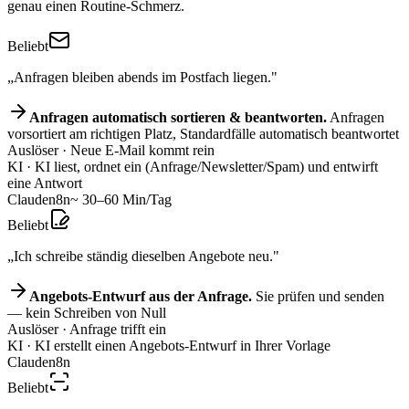
genau einen Routine-Schmerz.
Beliebt
„Anfragen bleiben abends im Postfach liegen."
Anfragen automatisch sortieren & beantworten.
Anfragen
vorsortiert am richtigen Platz, Standardfälle automatisch beantwortet
Auslöser
· Neue E-Mail kommt rein
KI
· KI liest, ordnet ein (Anfrage/Newsletter/Spam) und entwirft
eine Antwort
Claude
n8n
~ 30–60 Min/Tag
Beliebt
„Ich schreibe ständig dieselben Angebote neu."
Angebots-Entwurf aus der Anfrage.
Sie prüfen und senden
— kein Schreiben von Null
Auslöser
· Anfrage trifft ein
KI
· KI erstellt einen Angebots-Entwurf in Ihrer Vorlage
Claude
n8n
Beliebt