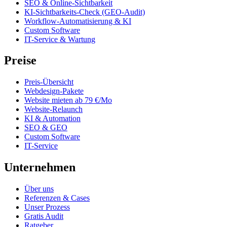
SEO & Online-Sichtbarkeit
KI-Sichtbarkeits-Check (GEO-Audit)
Workflow-Automatisierung & KI
Custom Software
IT-Service & Wartung
Preise
Preis-Übersicht
Webdesign-Pakete
Website mieten ab 79 €/Mo
Website-Relaunch
KI & Automation
SEO & GEO
Custom Software
IT-Service
Unternehmen
Über uns
Referenzen & Cases
Unser Prozess
Gratis Audit
Ratgeber