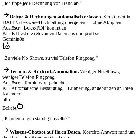
„Ich tippe jede Rechnung von Hand ab."
Belege & Rechnungen automatisch erfassen.
Strukturiert in
DATEV/Lexware/Buchhaltung übergeben — ohne Abtippen
Auslöser
· Beleg/PDF kommt an
KI
· KI liest die relevanten Daten aus und prüft sie
Gemini
n8n
„Zu viele No-Shows, zu viel Telefon-Pingpong."
Termin- & Rückruf-Automation.
Weniger No-Shows,
weniger Telefon-Pingpong
Auslöser
· Termin wird gebucht
KI
· Automatische Bestätigung + Erinnerung, angebunden an Ihren
Kalender
n8n
Beliebt
„Kunden fragen ständig dasselbe."
Wissens-Chatbot auf Ihren Daten.
Korrekte Antwort rund um
die Uhr — für Kunden oder Team