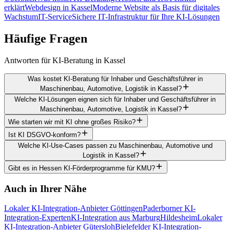
erklärt
Webdesign in Kassel
Moderne Website als Basis für digitales
Wachstum
IT-Service
Sichere IT-Infrastruktur für Ihre KI-Lösungen
Häufige
Fragen
Antworten für KI-Beratung in Kassel
Was kostet KI-Beratung für Inhaber und Geschäftsführer in
Maschinenbau, Automotive, Logistik in Kassel?
Welche KI-Lösungen eignen sich für Inhaber und Geschäftsführer in
Maschinenbau, Automotive, Logistik in Kassel?
Wie starten wir mit KI ohne großes Risiko?
Ist KI DSGVO-konform?
Welche KI-Use-Cases passen zu Maschinenbau, Automotive und
Logistik in Kassel?
Gibt es in Hessen KI-Förderprogramme für KMU?
Auch in Ihrer Nähe
Lokaler KI-Integration-Anbieter Göttingen
Paderborner KI-
Integration-Experten
KI-Integration aus Marburg
Hildesheim
Lokaler
KI-Integration-Anbieter Gütersloh
Bielefelder KI-Integration-