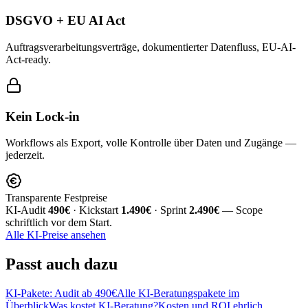
DSGVO + EU AI Act
Auftragsverarbeitungsverträge, dokumentierter Datenfluss, EU-AI-
Act-ready.
Kein Lock-in
Workflows als Export, volle Kontrolle über Daten und Zugänge —
jederzeit.
Transparente Festpreise
KI-Audit
490€
· Kickstart
1.490€
· Sprint
2.490€
— Scope
schriftlich vor dem Start.
Alle KI-Preise ansehen
Passt
auch dazu
KI-Pakete: Audit ab 490€
Alle KI-Beratungspakete im
Überblick
Was kostet KI-Beratung?
Kosten und ROI ehrlich