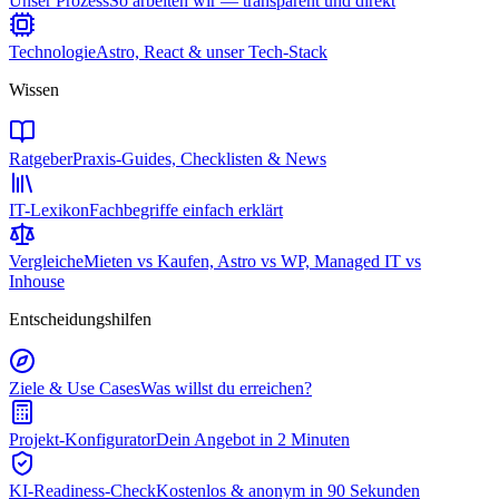
Unser Prozess
So arbeiten wir — transparent und direkt
Technologie
Astro, React & unser Tech-Stack
Wissen
Ratgeber
Praxis-Guides, Checklisten & News
IT-Lexikon
Fachbegriffe einfach erklärt
Vergleiche
Mieten vs Kaufen, Astro vs WP, Managed IT vs
Inhouse
Entscheidungshilfen
Ziele & Use Cases
Was willst du erreichen?
Projekt-Konfigurator
Dein Angebot in 2 Minuten
KI-Readiness-Check
Kostenlos & anonym in 90 Sekunden