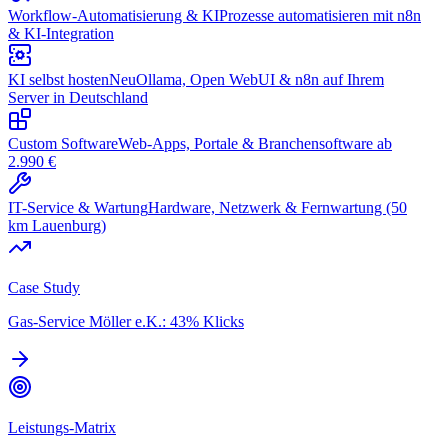
Workflow-Automatisierung & KI
Prozesse automatisieren mit n8n
& KI-Integration
KI selbst hosten
Neu
Ollama, Open WebUI & n8n auf Ihrem
Server in Deutschland
Custom Software
Web-Apps, Portale & Branchensoftware ab
2.990 €
IT-Service & Wartung
Hardware, Netzwerk & Fernwartung (50
km Lauenburg)
Case Study
Gas-Service Möller e.K.: 43% Klicks
Leistungs-Matrix