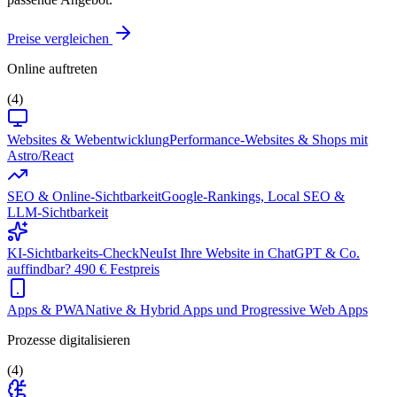
Preise vergleichen
Online auftreten
(4)
Websites & Webentwicklung
Performance-Websites & Shops mit
Astro/React
SEO & Online-Sichtbarkeit
Google-Rankings, Local SEO &
LLM-Sichtbarkeit
KI-Sichtbarkeits-Check
Neu
Ist Ihre Website in ChatGPT & Co.
auffindbar? 490 € Festpreis
Apps & PWA
Native & Hybrid Apps und Progressive Web Apps
Prozesse digitalisieren
(4)