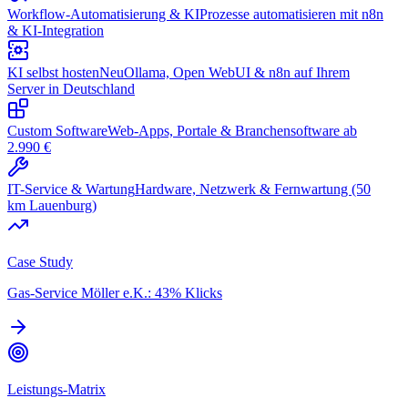
Workflow-Automatisierung & KI
Prozesse automatisieren mit n8n
& KI-Integration
KI selbst hosten
Neu
Ollama, Open WebUI & n8n auf Ihrem
Server in Deutschland
Custom Software
Web-Apps, Portale & Branchensoftware ab
2.990 €
IT-Service & Wartung
Hardware, Netzwerk & Fernwartung (50
km Lauenburg)
Case Study
Gas-Service Möller e.K.: 43% Klicks
Leistungs-Matrix