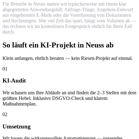
Für Betriebe in Neuss starten wir typischerweise mit einem klar
abgegrenzten Anwendungsfall: Anfrage-Triage, Angebots-Entwurf
aus eingehenden E-Mails oder die Vorerfassung von Dokumenten
und Rechnungen. Wie viel Zeit das spart, hängt vom Volumen ab —
das rechnen wir im kostenlosen Erstgespräch ehrlich für Ihren Fall
durch.
So läuft ein KI-Projekt in Neuss ab
Klein anfangen, ehrlich beraten — kein Riesen-Projekt auf einmal.
01
KI-Audit
Wir schauen uns Ihre Abläufe an und finden die 2–3 Stellen mit dem
größten Hebel. Inklusive DSGVO-Check und klarem
Maßnahmenplan.
02
Umsetzung
Wir bauen die wirkungsvollste Automatisierung — passendes