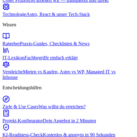
Unser Prozess
So arbeiten wir — transparent und direkt
Technologie
Astro, React & unser Tech-Stack
Wissen
Ratgeber
Praxis-Guides, Checklisten & News
IT-Lexikon
Fachbegriffe einfach erklärt
Vergleiche
Mieten vs Kaufen, Astro vs WP, Managed IT vs
Inhouse
Entscheidungshilfen
Ziele & Use Cases
Was willst du erreichen?
Projekt-Konfigurator
Dein Angebot in 2 Minuten
KI-Readiness-Check
Kostenlos & anonym in 90 Sekunden