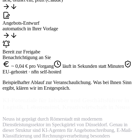
Angebots-Entwurf
automatisch in Ihrer Vorlage
Bereit zur Freigabe
Benachrichtigung an Sie
~ 0,04 € pro Vorgang
läuft in Sekunden statt Minuten
EU-gehostet · n8n self-hosted
Beispielhafter Ablauf zur Veranschaulichung. Was bei Ihnen Sinn
ergibt, klären wir im Erstgespräch.
KI-Potenziale für Inhaber und Geschäftsführer in
Logistik, Lebensmittel, Kreativwirtschaft in Neuss
Neuss ist geprägt durch Römerstadt mit modernem
Dienstleistungssektor im Speckgürtel von Düsseldorf. Genau in
dieser Struktur sind KI-Agenten für Angebotsschreibung, E-Mail-
Klassifizierung und Rechnungsverarbeitung besonders