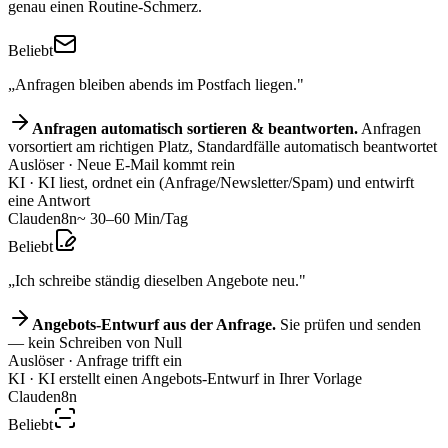
genau einen Routine-Schmerz.
Beliebt
„Anfragen bleiben abends im Postfach liegen."
Anfragen automatisch sortieren & beantworten.
Anfragen
vorsortiert am richtigen Platz, Standardfälle automatisch beantwortet
Auslöser
· Neue E-Mail kommt rein
KI
· KI liest, ordnet ein (Anfrage/Newsletter/Spam) und entwirft
eine Antwort
Claude
n8n
~ 30–60 Min/Tag
Beliebt
„Ich schreibe ständig dieselben Angebote neu."
Angebots-Entwurf aus der Anfrage.
Sie prüfen und senden
— kein Schreiben von Null
Auslöser
· Anfrage trifft ein
KI
· KI erstellt einen Angebots-Entwurf in Ihrer Vorlage
Claude
n8n
Beliebt