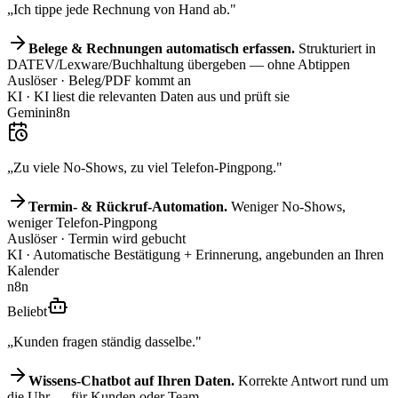
„Ich tippe jede Rechnung von Hand ab."
Belege & Rechnungen automatisch erfassen.
Strukturiert in
DATEV/Lexware/Buchhaltung übergeben — ohne Abtippen
Auslöser
· Beleg/PDF kommt an
KI
· KI liest die relevanten Daten aus und prüft sie
Gemini
n8n
„Zu viele No-Shows, zu viel Telefon-Pingpong."
Termin- & Rückruf-Automation.
Weniger No-Shows,
weniger Telefon-Pingpong
Auslöser
· Termin wird gebucht
KI
· Automatische Bestätigung + Erinnerung, angebunden an Ihren
Kalender
n8n
Beliebt
„Kunden fragen ständig dasselbe."
Wissens-Chatbot auf Ihren Daten.
Korrekte Antwort rund um
die Uhr — für Kunden oder Team