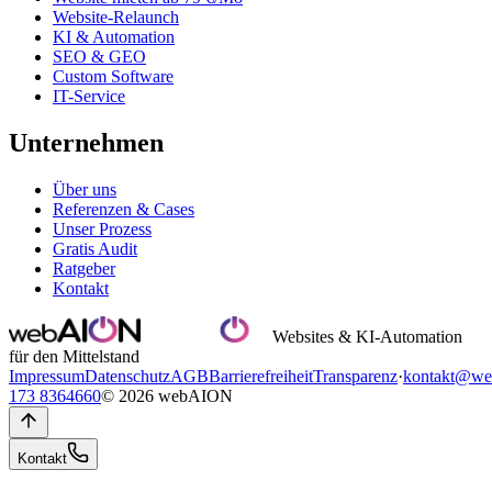
Website-Relaunch
KI & Automation
SEO & GEO
Custom Software
IT-Service
Unternehmen
Über uns
Referenzen & Cases
Unser Prozess
Gratis Audit
Ratgeber
Kontakt
Websites & KI-Automation
für den Mittelstand
Impressum
Datenschutz
AGB
Barrierefreiheit
Transparenz
·
kontakt@we
173 8364660
© 2026 webAION
Kontakt