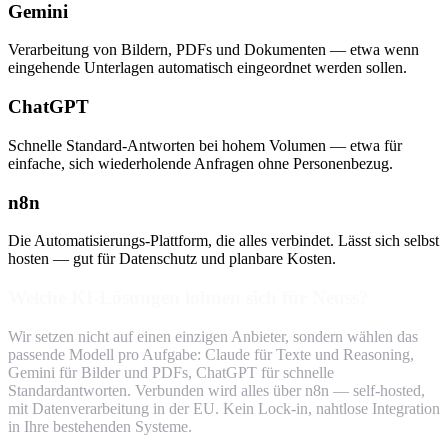
Gemini
Verarbeitung von Bildern, PDFs und Dokumenten — etwa wenn
eingehende Unterlagen automatisch eingeordnet werden sollen.
ChatGPT
Schnelle Standard-Antworten bei hohem Volumen — etwa für
einfache, sich wiederholende Anfragen ohne Personenbezug.
n8n
Die Automatisierungs-Plattform, die alles verbindet. Lässt sich selbst
hosten — gut für Datenschutz und planbare Kosten.
Welche KI-Lösungen lohnen sich für Neuss?
Wir setzen nicht auf einen einzigen Anbieter, sondern wählen das
passende Modell pro Aufgabe: Claude für Texte und Reasoning,
Gemini für Bilder und PDFs, ChatGPT für schnelle
Standardantworten. Verbunden wird alles über n8n — self-hosted,
mit Datenverarbeitung in der EU. Kein Lock-in, nahtlose Integration
in Ihre bestehenden Systeme.