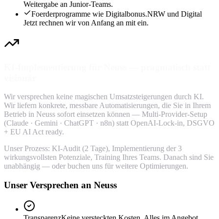
Weitergabe an Junior-Teams.
Foerderprogramme wie Digitalbonus.NRW und Digital
Jetzt rechnen wir von Anfang an mit ein.
KI-Implementierung für Neuss — pragmatisch statt
visionär
Wir versprechen keine magischen Umsatzsteigerungen durch KI.
Wir liefern konkrete, messbare Automatisierungen, die Sie in Ihrem
Betrieb in Neuss sofort einsetzen können — Multi-Provider-Setup
(Claude · Gemini · ChatGPT · n8n) statt OpenAI-Lock-in, DSGVO
+ EU AI Act ready.
Unser Prozess: KI-Audit (2 Tage), Implementierung der 3
wirkungsvollsten Potenziale, Training Ihres Teams. Danach sind Sie
unabhängig — oder buchen uns für weitere Optimierungen.
Unser Versprechen an Neuss
Transparenz
Keine versteckten Kosten. Alles im Angebot