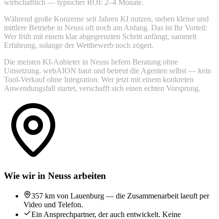
wirtschaftlich — typischer ROI: 2–4 Monate.
Während große Konzerne seit Jahren KI nutzen, stehen kleine und
mittlere Betriebe in Neuss oft noch am Anfang. Das ist Ihr Vorteil:
Wer früh mit einem klar abgegrenzten Schritt anfängt, sammelt
Erfahrung, solange der Wettbewerb noch zögert.
Die meisten KI-Anbieter in Neuss liefern Beratung ohne
Umsetzung. webAION baut und betreut die Agenten selbst — kein
Tool-Verkauf ohne Integration. Wer jetzt mit einem konkreten
Anwendungsfall startet, verschafft sich einen echten Vorsprung.
Wie wir in Neuss arbeiten
357 km von Lauenburg — die Zusammenarbeit laeuft per
Video und Telefon.
Ein Ansprechpartner, der auch entwickelt. Keine