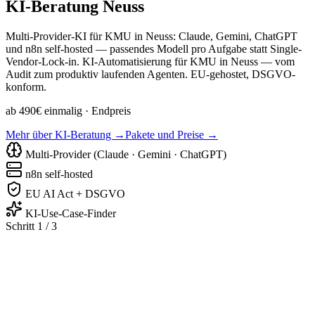
KI-Beratung
Neuss
Multi-Provider-KI für KMU in Neuss: Claude, Gemini, ChatGPT
und n8n self-hosted — passendes Modell pro Aufgabe statt Single-
Vendor-Lock-in. KI-Automatisierung für KMU in Neuss — vom
Audit zum produktiv laufenden Agenten. EU-gehostet, DSGVO-
konform.
ab 490€ einmalig
· Endpreis
Mehr über KI-Beratung →
Pakete und Preise →
Multi-Provider (Claude · Gemini · ChatGPT)
n8n self-hosted
EU AI Act + DSGVO
KI-Use-Case-Finder
Schritt 1 / 3
Handwerk & Bau
Praxis & Medizin
Kanzlei & Beratun