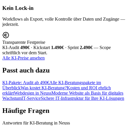
Kein Lock-in
Workflows als Export, volle Kontrolle über Daten und Zugänge —
jederzeit.
Transparente Festpreise
KI-Audit
490€
· Kickstart
1.490€
· Sprint
2.490€
— Scope
schriftlich vor dem Start.
Alle KI-Preise ansehen
Passt
auch dazu
KI-Pakete: Audit ab 490€
Alle KI-Beratungspakete im
Überblick
Was kostet KI-Beratung?
Kosten und ROI ehrlich
erklärt
Webdesign in Neuss
Moderne Website als Basis für digitales
Wachstum
IT-Service
Sichere IT-Infrastruktur für Ihre KI-Lösungen
Häufige
Fragen
Antworten für KI-Beratung in Neuss