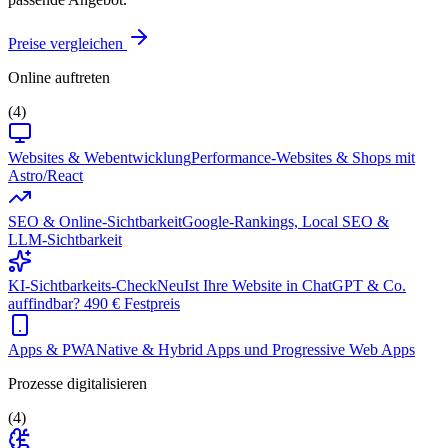
Preise vergleichen
Online auftreten
(4)
Websites & Webentwicklung
Performance-Websites & Shops mit
Astro/React
SEO & Online-Sichtbarkeit
Google-Rankings, Local SEO &
LLM-Sichtbarkeit
KI-Sichtbarkeits-Check
Neu
Ist Ihre Website in ChatGPT & Co.
auffindbar? 490 € Festpreis
Apps & PWA
Native & Hybrid Apps und Progressive Web Apps
Prozesse digitalisieren
(4)