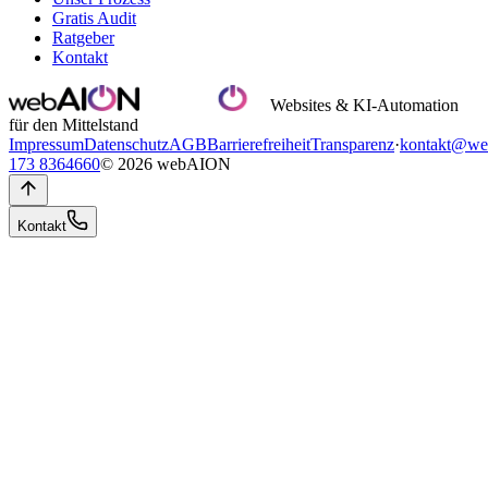
Gratis Audit
Ratgeber
Kontakt
Websites & KI-Automation
für den Mittelstand
Impressum
Datenschutz
AGB
Barrierefreiheit
Transparenz
·
kontakt@we
173 8364660
© 2026 webAION
Kontakt