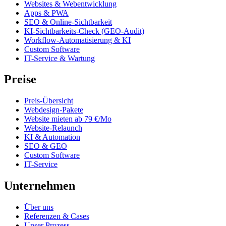
Websites & Webentwicklung
Apps & PWA
SEO & Online-Sichtbarkeit
KI-Sichtbarkeits-Check (GEO-Audit)
Workflow-Automatisierung & KI
Custom Software
IT-Service & Wartung
Preise
Preis-Übersicht
Webdesign-Pakete
Website mieten ab 79 €/Mo
Website-Relaunch
KI & Automation
SEO & GEO
Custom Software
IT-Service
Unternehmen
Über uns
Referenzen & Cases
Unser Prozess