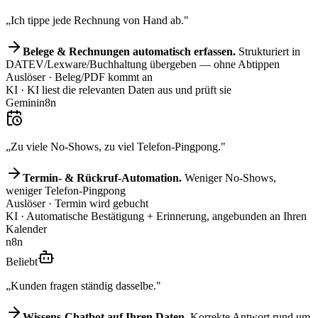
„Ich tippe jede Rechnung von Hand ab."
Belege & Rechnungen automatisch erfassen.
Strukturiert in
DATEV/Lexware/Buchhaltung übergeben — ohne Abtippen
Auslöser
· Beleg/PDF kommt an
KI
· KI liest die relevanten Daten aus und prüft sie
Gemini
n8n
„Zu viele No-Shows, zu viel Telefon-Pingpong."
Termin- & Rückruf-Automation.
Weniger No-Shows,
weniger Telefon-Pingpong
Auslöser
· Termin wird gebucht
KI
· Automatische Bestätigung + Erinnerung, angebunden an Ihren
Kalender
n8n
Beliebt
„Kunden fragen ständig dasselbe."
Wissens-Chatbot auf Ihren Daten.
Korrekte Antwort rund um