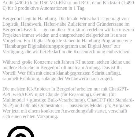
Audit (490 €) klärt DSGVO-Risiko und ROI, dann Kickstart (1.490
€) für 3 produktive Automationen in 1 Tag.
Bergedorf liegt in Hamburg. Die lokale Wirtschaft ist geprägt von
Logistik, Handwerk, Hafen-nahe Zulieferer und Gründerszene im
Bergedorf-Bezirk — genau diese Strukturen erleben wir bei unseren
Projekten immer wieder, und entsprechend zielgerichtet ist unser
Vorgehen. Für Digital-Projekte stehen in Hamburg Programme wie
"Hamburger Digitalisierungsprogramm und Digital Jetzt" zur
Verfügung, die wir bei Bedarf in die Kostenrechnung einbeziehen.
Während große Konzerne seit Jahren KI nutzen, stehen kleine und
mittlere Betriebe in Bergedorf oft noch am Anfang. Das ist Ihr
Vorteil: Wer früh mit einem klar abgegrenzten Schritt anfängt,
sammelt Erfahrung, solange der Wettbewerb noch zögert.
Die meisten KI-Anbieter in Bergedorf arbeiten nur mit ChatGPT-
API. webAION nutzt Claude (für Reasoning), Gemini (für
Multimodal + günstige Bulk-Verarbeitung), ChatGPT (für Standard-
NLP) und n8n als Orchestrator — passendes Modell pro Aufgabe.
Wer jetzt mit einem konkreten Anwendungsfall startet, verschafft
sich einen echten Vorsprung.