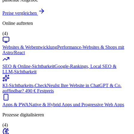
Preise vergleichen
Online auftreten
(4)
Websites & Webentwicklung
Performance-Websites & Shops mit
Astro/React
SEO & Online-Sichtbarkeit
Google-Rankings, Local SEO &
LLM-Sichtbarkeit
KI-Sichtbarkeits-Check
Neu
Ist Ihre Website in ChatGPT & Co.
auffindbar? 490 € Festpreis
Apps & PWA
Native & Hybrid Apps und Progressive Web Apps
Prozesse digitalisieren
(4)