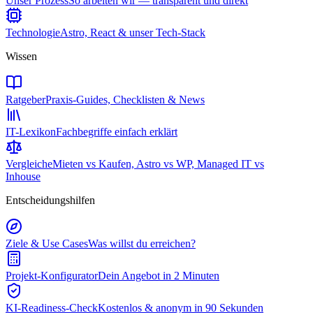
Unser Prozess
So arbeiten wir — transparent und direkt
Technologie
Astro, React & unser Tech-Stack
Wissen
Ratgeber
Praxis-Guides, Checklisten & News
IT-Lexikon
Fachbegriffe einfach erklärt
Vergleiche
Mieten vs Kaufen, Astro vs WP, Managed IT vs
Inhouse
Entscheidungshilfen
Ziele & Use Cases
Was willst du erreichen?
Projekt-Konfigurator
Dein Angebot in 2 Minuten
KI-Readiness-Check
Kostenlos & anonym in 90 Sekunden