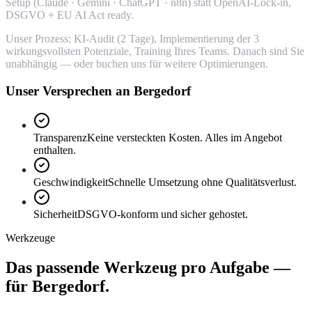
Setup (Claude · Gemini · ChatGPT · n8n) statt OpenAI-Lock-in,
DSGVO + EU AI Act ready.
Unser Prozess: KI-Audit (2 Tage), Implementierung der 3
wirkungsvollsten Potenziale, Training Ihres Teams. Danach sind Sie
unabhängig — oder buchen uns für weitere Optimierungen.
Unser Versprechen an Bergedorf
Transparenz
Keine versteckten Kosten. Alles im Angebot
enthalten.
Geschwindigkeit
Schnelle Umsetzung ohne Qualitätsverlust.
Sicherheit
DSGVO-konform und sicher gehostet.
Werkzeuge
Das passende
Werkzeug
pro Aufgabe —
für Bergedorf.