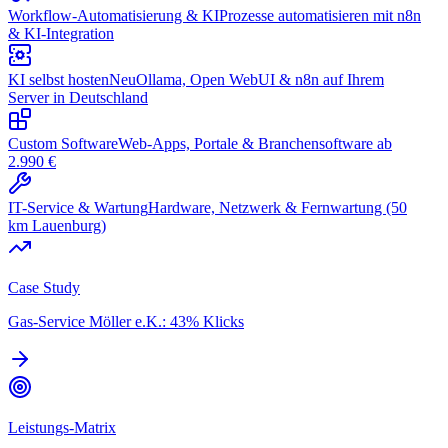
Workflow-Automatisierung & KI
Prozesse automatisieren mit n8n
& KI-Integration
KI selbst hosten
Neu
Ollama, Open WebUI & n8n auf Ihrem
Server in Deutschland
Custom Software
Web-Apps, Portale & Branchensoftware ab
2.990 €
IT-Service & Wartung
Hardware, Netzwerk & Fernwartung (50
km Lauenburg)
Case Study
Gas-Service Möller e.K.: 43% Klicks
Leistungs-Matrix