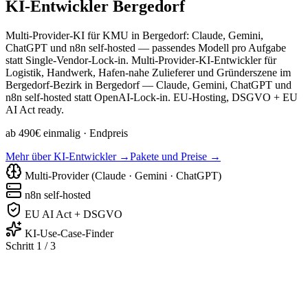
KI-Entwickler
Bergedorf
Multi-Provider-KI für KMU in Bergedorf: Claude, Gemini,
ChatGPT und n8n self-hosted — passendes Modell pro Aufgabe
statt Single-Vendor-Lock-in. Multi-Provider-KI-Entwickler für
Logistik, Handwerk, Hafen-nahe Zulieferer und Gründerszene im
Bergedorf-Bezirk in Bergedorf — Claude, Gemini, ChatGPT und
n8n self-hosted statt OpenAI-Lock-in. EU-Hosting, DSGVO + EU
AI Act ready.
ab 490€ einmalig
· Endpreis
Mehr über KI-Entwickler →
Pakete und Preise →
Multi-Provider (Claude · Gemini · ChatGPT)
n8n self-hosted
EU AI Act + DSGVO
KI-Use-Case-Finder
Schritt 1 / 3