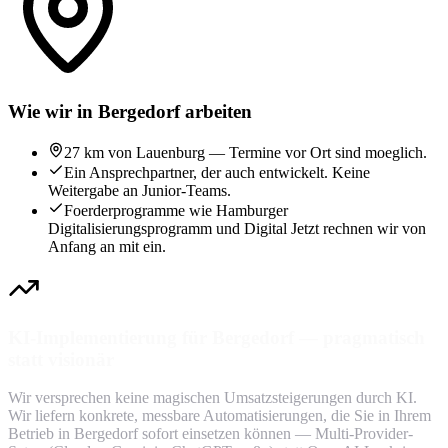
Wie wir in Bergedorf arbeiten
27 km von Lauenburg — Termine vor Ort sind moeglich.
Ein Ansprechpartner, der auch entwickelt. Keine
Weitergabe an Junior-Teams.
Foerderprogramme wie Hamburger
Digitalisierungsprogramm und Digital Jetzt rechnen wir von
Anfang an mit ein.
KI-Implementierung für Bergedorf — pragmatisch
statt visionär
Wir versprechen keine magischen Umsatzsteigerungen durch KI.
Wir liefern konkrete, messbare Automatisierungen, die Sie in Ihrem
Betrieb in Bergedorf sofort einsetzen können — Multi-Provider-