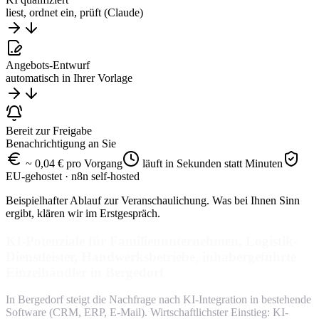
liest, ordnet ein, prüft (Claude)
Angebots-Entwurf
automatisch in Ihrer Vorlage
Bereit zur Freigabe
Benachrichtigung an Sie
~ 0,04 € pro Vorgang
läuft in Sekunden statt Minuten
EU-gehostet · n8n self-hosted
Beispielhafter Ablauf zur Veranschaulichung. Was bei Ihnen Sinn
ergibt, klären wir im Erstgespräch.
KI-Potenziale für Familienunternehmen, Logistik-
Dienstleister, Handwerksbetriebe, inhabergeführte
Einzelhändler in Bergedorf
In Bergedorf steigt die Nachfrage nach KI-Integration in bestehende
Software (CRM, ERP, E-Mail). Wirtschaftlichster Einstieg: KI-