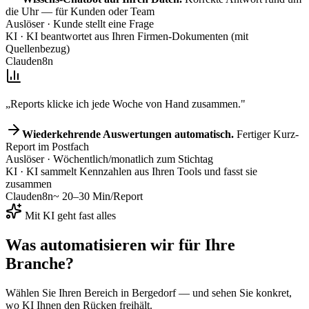
die Uhr — für Kunden oder Team
Auslöser
· Kunde stellt eine Frage
KI
· KI beantwortet aus Ihren Firmen-Dokumenten (mit
Quellenbezug)
Claude
n8n
„Reports klicke ich jede Woche von Hand zusammen."
Wiederkehrende Auswertungen automatisch.
Fertiger Kurz-
Report im Postfach
Auslöser
· Wöchentlich/monatlich zum Stichtag
KI
· KI sammelt Kennzahlen aus Ihren Tools und fasst sie
zusammen
Claude
n8n
~ 20–30 Min/Report
Mit KI geht fast alles
Was automatisieren wir für
Ihre
Branche
?
Wählen Sie Ihren Bereich
in Bergedorf
— und sehen Sie konkret,
wo KI Ihnen den Rücken freihält.