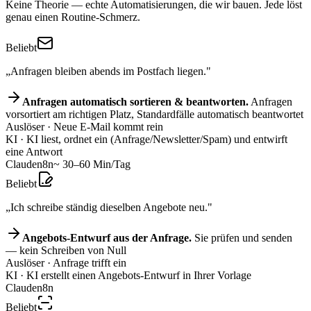
Keine Theorie — echte Automatisierungen, die wir bauen. Jede löst
genau einen Routine-Schmerz.
Beliebt
„Anfragen bleiben abends im Postfach liegen."
Anfragen automatisch sortieren & beantworten.
Anfragen
vorsortiert am richtigen Platz, Standardfälle automatisch beantwortet
Auslöser
· Neue E-Mail kommt rein
KI
· KI liest, ordnet ein (Anfrage/Newsletter/Spam) und entwirft
eine Antwort
Claude
n8n
~ 30–60 Min/Tag
Beliebt
„Ich schreibe ständig dieselben Angebote neu."
Angebots-Entwurf aus der Anfrage.
Sie prüfen und senden
— kein Schreiben von Null
Auslöser
· Anfrage trifft ein
KI
· KI erstellt einen Angebots-Entwurf in Ihrer Vorlage
Claude
n8n
Beliebt