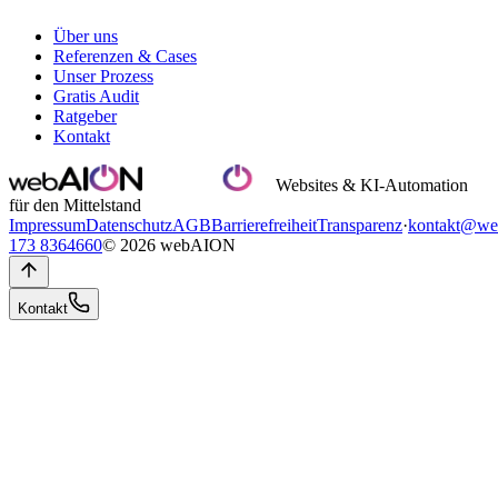
Über uns
Referenzen & Cases
Unser Prozess
Gratis Audit
Ratgeber
Kontakt
Websites & KI-Automation
für den Mittelstand
Impressum
Datenschutz
AGB
Barrierefreiheit
Transparenz
·
kontakt@we
173 8364660
© 2026 webAION
Kontakt