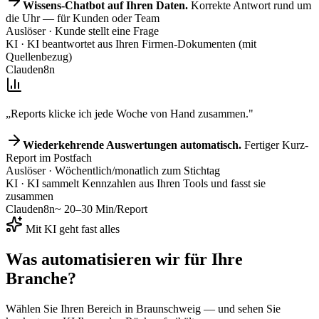
Wissens-Chatbot auf Ihren Daten.
Korrekte Antwort rund um
die Uhr — für Kunden oder Team
Auslöser
· Kunde stellt eine Frage
KI
· KI beantwortet aus Ihren Firmen-Dokumenten (mit
Quellenbezug)
Claude
n8n
„Reports klicke ich jede Woche von Hand zusammen."
Wiederkehrende Auswertungen automatisch.
Fertiger Kurz-
Report im Postfach
Auslöser
· Wöchentlich/monatlich zum Stichtag
KI
· KI sammelt Kennzahlen aus Ihren Tools und fasst sie
zusammen
Claude
n8n
~ 20–30 Min/Report
Mit KI geht fast alles
Was automatisieren wir für
Ihre
Branche
?
Wählen Sie Ihren Bereich
in Braunschweig
— und sehen Sie