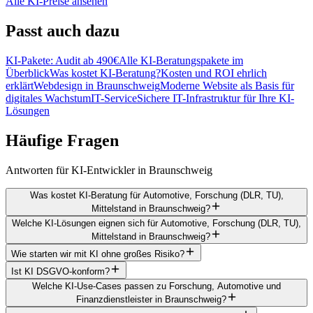
Alle KI-Preise ansehen
Passt
auch dazu
KI-Pakete: Audit ab 490€
Alle KI-Beratungspakete im
Überblick
Was kostet KI-Beratung?
Kosten und ROI ehrlich
erklärt
Webdesign in Braunschweig
Moderne Website als Basis für
digitales Wachstum
IT-Service
Sichere IT-Infrastruktur für Ihre KI-
Lösungen
Häufige
Fragen
Antworten für KI-Entwickler in Braunschweig
Was kostet KI-Beratung für Automotive, Forschung (DLR, TU),
Mittelstand in Braunschweig?
Welche KI-Lösungen eignen sich für Automotive, Forschung (DLR, TU),
Mittelstand in Braunschweig?
Wie starten wir mit KI ohne großes Risiko?
Ist KI DSGVO-konform?
Welche KI-Use-Cases passen zu Forschung, Automotive und
Finanzdienstleister in Braunschweig?