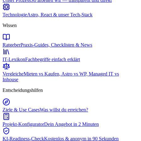
Unser Prozess
So arbeiten wir — transparent und direkt
Technologie
Astro, React & unser Tech-Stack
Wissen
Ratgeber
Praxis-Guides, Checklisten & News
IT-Lexikon
Fachbegriffe einfach erklärt
Vergleiche
Mieten vs Kaufen, Astro vs WP, Managed IT vs
Inhouse
Entscheidungshilfen
Ziele & Use Cases
Was willst du erreichen?
Projekt-Konfigurator
Dein Angebot in 2 Minuten
KI-Readiness-Check
Kostenlos & anonym in 90 Sekunden