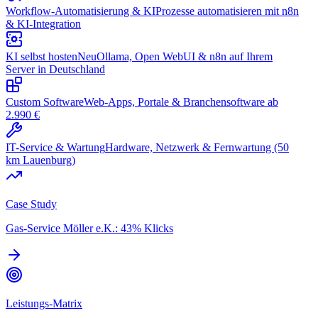
Workflow-Automatisierung & KI
Prozesse automatisieren mit n8n
& KI-Integration
KI selbst hosten
Neu
Ollama, Open WebUI & n8n auf Ihrem
Server in Deutschland
Custom Software
Web-Apps, Portale & Branchensoftware ab
2.990 €
IT-Service & Wartung
Hardware, Netzwerk & Fernwartung (50
km Lauenburg)
Case Study
Gas-Service Möller e.K.: 43% Klicks
Leistungs-Matrix