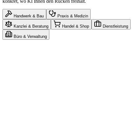
konkret, wo KI Ihnen den Rücken freihält.
Handwerk & Bau
Praxis & Medizin
Kanzlei & Beratung
Handel & Shop
Dienstleistung
Büro & Verwaltung
Claude
n8n
Gemini
n8n