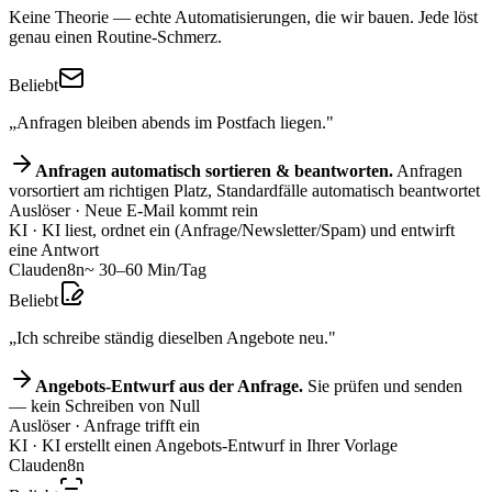
Keine Theorie — echte Automatisierungen, die wir bauen. Jede löst
genau einen Routine-Schmerz.
Beliebt
„Anfragen bleiben abends im Postfach liegen."
Anfragen automatisch sortieren & beantworten.
Anfragen
vorsortiert am richtigen Platz, Standardfälle automatisch beantwortet
Auslöser
· Neue E-Mail kommt rein
KI
· KI liest, ordnet ein (Anfrage/Newsletter/Spam) und entwirft
eine Antwort
Claude
n8n
~ 30–60 Min/Tag
Beliebt
„Ich schreibe ständig dieselben Angebote neu."
Angebots-Entwurf aus der Anfrage.
Sie prüfen und senden
— kein Schreiben von Null
Auslöser
· Anfrage trifft ein
KI
· KI erstellt einen Angebots-Entwurf in Ihrer Vorlage
Claude
n8n