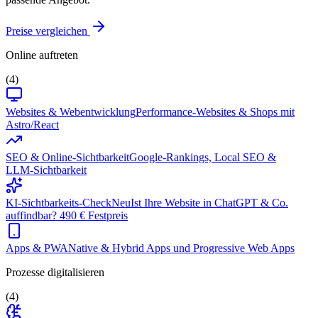
Preise vergleichen
Online auftreten
(4)
Websites & Webentwicklung
Performance-Websites & Shops mit
Astro/React
SEO & Online-Sichtbarkeit
Google-Rankings, Local SEO &
LLM-Sichtbarkeit
KI-Sichtbarkeits-Check
Neu
Ist Ihre Website in ChatGPT & Co.
auffindbar? 490 € Festpreis
Apps & PWA
Native & Hybrid Apps und Progressive Web Apps
Prozesse digitalisieren
(4)