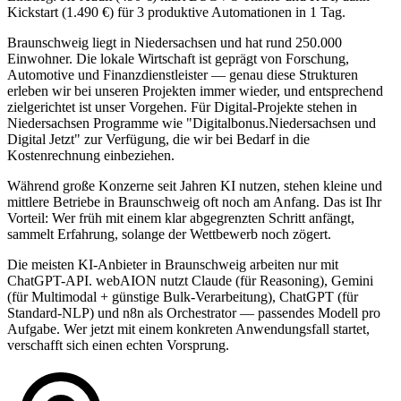
Kickstart (1.490 €) für 3 produktive Automationen in 1 Tag.
Braunschweig liegt in Niedersachsen und hat rund 250.000
Einwohner. Die lokale Wirtschaft ist geprägt von Forschung,
Automotive und Finanzdienstleister — genau diese Strukturen
erleben wir bei unseren Projekten immer wieder, und entsprechend
zielgerichtet ist unser Vorgehen. Für Digital-Projekte stehen in
Niedersachsen Programme wie "Digitalbonus.Niedersachsen und
Digital Jetzt" zur Verfügung, die wir bei Bedarf in die
Kostenrechnung einbeziehen.
Während große Konzerne seit Jahren KI nutzen, stehen kleine und
mittlere Betriebe in Braunschweig oft noch am Anfang. Das ist Ihr
Vorteil: Wer früh mit einem klar abgegrenzten Schritt anfängt,
sammelt Erfahrung, solange der Wettbewerb noch zögert.
Die meisten KI-Anbieter in Braunschweig arbeiten nur mit
ChatGPT-API. webAION nutzt Claude (für Reasoning), Gemini
(für Multimodal + günstige Bulk-Verarbeitung), ChatGPT (für
Standard-NLP) und n8n als Orchestrator — passendes Modell pro
Aufgabe. Wer jetzt mit einem konkreten Anwendungsfall startet,
verschafft sich einen echten Vorsprung.