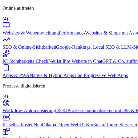
Online auftreten
(4)
Websites & Webentwicklung
Performance-Websites & Shops mit Astr
SEO & Online-Sichtbarkeit
Google-Rankings, Local SEO & LLM-Sic
KI-Sichtbarkeits-Check
Neu
Ist Ihre Website in ChatGPT & Co. auffin
Apps & PWA
Native & Hybrid Apps und Progressive Web Apps
Prozesse digitalisieren
(4)
Workflow-Automatisierung & KI
Prozesse automatisieren mit n8n & K
KI selbst hosten
Neu
Ollama, Open WebUI & n8n auf Ihrem Server in