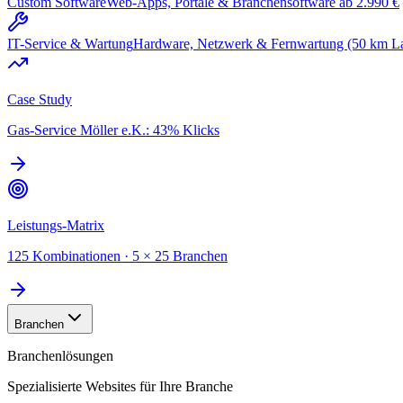
Custom Software
Web-Apps, Portale & Branchensoftware ab 2.990 €
IT-Service & Wartung
Hardware, Netzwerk & Fernwartung (50 km L
Case Study
Gas-Service Möller e.K.: 43% Klicks
Leistungs-Matrix
125 Kombinationen · 5 × 25 Branchen
Branchen
Branchenlösungen
Spezialisierte Websites für Ihre Branche