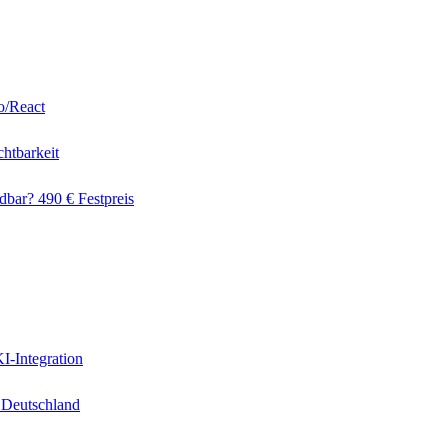
o/React
htbarkeit
dbar? 490 € Festpreis
I-Integration
 Deutschland