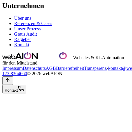
Unternehmen
Über uns
Referenzen & Cases
Unser Prozess
Gratis Audit
Ratgeber
Kontakt
Websites & KI-Automation
für den Mittelstand
Impressum
Datenschutz
AGB
Barrierefreiheit
Transparenz
·
kontakt@we
173 8364660
© 2026 webAION
Kontakt