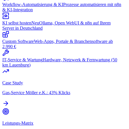
Workflow-Automatisierung & KI
Prozesse automatisieren mit n8n
& KI-Integration
KI selbst hosten
Neu
Ollama, Open WebUI & n8n auf Ihrem
Server in Deutschland
Custom Software
Web-Apps, Portale & Branchensoftware ab
2.990 €
IT-Service & Wartung
Hardware, Netzwerk & Fernwartung (50
km Lauenburg)
Case Study
Gas-Service Möller e.K.: 43% Klicks
Leistungs-Matrix