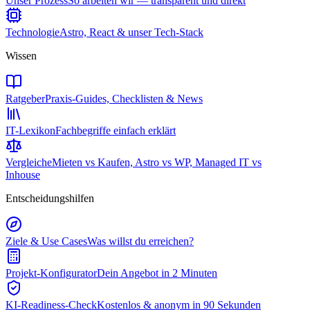
Unser Prozess
So arbeiten wir — transparent und direkt
Technologie
Astro, React & unser Tech-Stack
Wissen
Ratgeber
Praxis-Guides, Checklisten & News
IT-Lexikon
Fachbegriffe einfach erklärt
Vergleiche
Mieten vs Kaufen, Astro vs WP, Managed IT vs
Inhouse
Entscheidungshilfen
Ziele & Use Cases
Was willst du erreichen?
Projekt-Konfigurator
Dein Angebot in 2 Minuten
KI-Readiness-Check
Kostenlos & anonym in 90 Sekunden