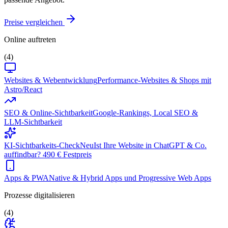
Preise vergleichen
Online auftreten
(4)
Websites & Webentwicklung
Performance-Websites & Shops mit
Astro/React
SEO & Online-Sichtbarkeit
Google-Rankings, Local SEO &
LLM-Sichtbarkeit
KI-Sichtbarkeits-Check
Neu
Ist Ihre Website in ChatGPT & Co.
auffindbar? 490 € Festpreis
Apps & PWA
Native & Hybrid Apps und Progressive Web Apps
Prozesse digitalisieren
(4)