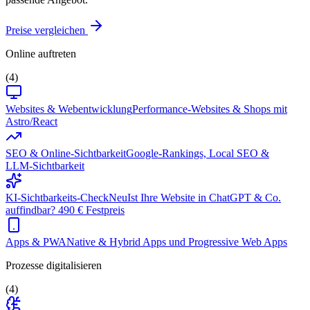
Preise vergleichen
Online auftreten
(4)
Websites & Webentwicklung
Performance-Websites & Shops mit
Astro/React
SEO & Online-Sichtbarkeit
Google-Rankings, Local SEO &
LLM-Sichtbarkeit
KI-Sichtbarkeits-Check
Neu
Ist Ihre Website in ChatGPT & Co.
auffindbar? 490 € Festpreis
Apps & PWA
Native & Hybrid Apps und Progressive Web Apps
Prozesse digitalisieren
(4)