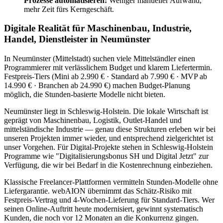
Prozesse automatisieren:
Weniger manueller Aufwand,
mehr Zeit fürs Kerngeschäft.
Digitale Realität für Maschinenbau, Industrie,
Handel, Dienstleister in Neumünster
In Neumünster (Mittelstadt) suchen viele Mittelständler einen
Programmierer mit verlässlichem Budget und klarem Liefertermin.
Festpreis-Tiers (Mini ab 2.990 € · Standard ab 7.990 € · MVP ab
14.990 € · Branchen ab 24.990 €) machen Budget-Planung
möglich, die Stunden-basierte Modelle nicht bieten.
Neumünster liegt in Schleswig-Holstein. Die lokale Wirtschaft ist
geprägt von Maschinenbau, Logistik, Outlet-Handel und
mittelständische Industrie — genau diese Strukturen erleben wir bei
unseren Projekten immer wieder, und entsprechend zielgerichtet ist
unser Vorgehen. Für Digital-Projekte stehen in Schleswig-Holstein
Programme wie "Digitalisierungsbonus SH und Digital Jetzt" zur
Verfügung, die wir bei Bedarf in die Kostenrechnung einbeziehen.
Klassische Freelancer-Plattformen vermitteln Stunden-Modelle ohne
Liefergarantie. webAION übernimmt das Schätz-Risiko mit
Festpreis-Vertrag und 4-Wochen-Lieferung für Standard-Tiers. Wer
seinen Online-Auftritt heute modernisiert, gewinnt systematisch
Kunden, die noch vor 12 Monaten an die Konkurrenz gingen.