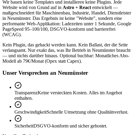
Wir bauen keine Templates und installieren keine Plugins. Jede
Website wird von Grund auf in
Astro + React
entwickelt —
maßgeschneidert für Maschinenbau, Industrie, Handel, Dienstleister
in Neumünster. Das Ergebnis ist keine "Website", sondern eine
performante Web-Applikation: Ladezeiten unter 1 Sekunde, Google
PageSpeed 95–100/100, DSGVO-konform und barrierefrei
(WCAG).
Kein Plugin, das gehackt werden kann. Kein Ballast, der die Seite
verlangsamt. Nur exakt das, was Ihr Betrieb in Neumünster braucht
— und nichts darüber hinaus. Optional buchbar: Monatliches Abo-
Modell ab 79€/Monat (Opex statt Capex).
Unser Versprechen an Neumünster
Transparenz
Keine versteckten Kosten. Alles im Angebot
enthalten.
Geschwindigkeit
Schnelle Umsetzung ohne Qualitätsverlust.
Sicherheit
DSGVO-konform und sicher gehostet.