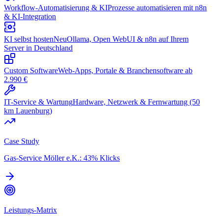
Workflow-Automatisierung & KI
Prozesse automatisieren mit n8n
& KI-Integration
KI selbst hosten
Neu
Ollama, Open WebUI & n8n auf Ihrem
Server in Deutschland
Custom Software
Web-Apps, Portale & Branchensoftware ab
2.990 €
IT-Service & Wartung
Hardware, Netzwerk & Fernwartung (50
km Lauenburg)
Case Study
Gas-Service Möller e.K.: 43% Klicks
Leistungs-Matrix