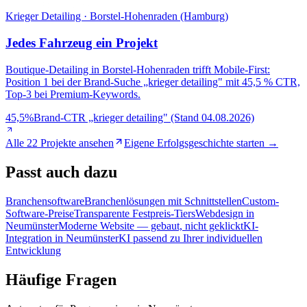
Krieger Detailing · Borstel-Hohenraden (Hamburg)
Jedes Fahrzeug ein Projekt
Boutique-Detailing in Borstel-Hohenraden trifft Mobile-First:
Position 1 bei der Brand-Suche „krieger detailing" mit 45,5 % CTR,
Top-3 bei Premium-Keywords.
45,5%
Brand-CTR „krieger detailing" (Stand 04.08.2026)
Alle 22 Projekte ansehen
Eigene Erfolgsgeschichte starten →
Passt
auch dazu
Branchensoftware
Branchenlösungen mit Schnittstellen
Custom-
Software-Preise
Transparente Festpreis-Tiers
Webdesign in
Neumünster
Moderne Website — gebaut, nicht geklickt
KI-
Integration in Neumünster
KI passend zu Ihrer individuellen
Entwicklung
Häufige
Fragen