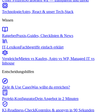
Unser Prozess
So arbeiten wir — transparent und direkt
Technologie
Astro, React & unser Tech-Stack
Wissen
Ratgeber
Praxis-Guides, Checklisten & News
IT-Lexikon
Fachbegriffe einfach erklärt
Vergleiche
Mieten vs Kaufen, Astro vs WP, Managed IT vs
Inhouse
Entscheidungshilfen
Ziele & Use Cases
Was willst du erreichen?
Projekt-Konfigurator
Dein Angebot in 2 Minuten
KI-Readiness-Check
Kostenlos & anonym in 90 Sekunden