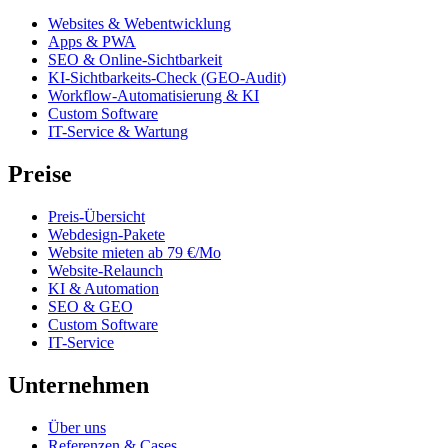
Websites & Webentwicklung
Apps & PWA
SEO & Online-Sichtbarkeit
KI-Sichtbarkeits-Check (GEO-Audit)
Workflow-Automatisierung & KI
Custom Software
IT-Service & Wartung
Preise
Preis-Übersicht
Webdesign-Pakete
Website mieten ab 79 €/Mo
Website-Relaunch
KI & Automation
SEO & GEO
Custom Software
IT-Service
Unternehmen
Über uns
Referenzen & Cases