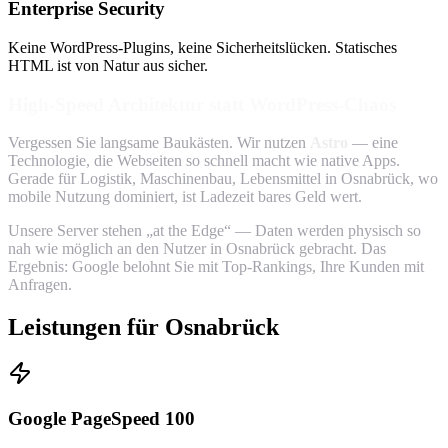
Enterprise Security
Keine WordPress-Plugins, keine Sicherheitslücken. Statisches
HTML ist von Natur aus sicher.
High-Speed Architektur statt WordPress-Chaos
Vergessen Sie langsame Baukästen. Wir nutzen
Astro
— eine
Technologie, die Webseiten so schnell macht wie native Apps.
Gerade für Logistik, Maschinenbau, Lebensmittel in Osnabrück, wo
mobile Nutzung dominiert, ist Ladezeit bares Geld wert.
Unsere Server stehen „at the Edge“ — Daten werden physisch so
nah wie möglich an den Nutzer in Osnabrück gebracht. Das
Ergebnis: Google belohnt Sie mit Top-Rankings, Ihre Kunden mit
Anfragen.
Leistungen für Osnabrück
Google PageSpeed 100