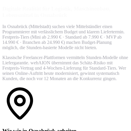
Digitale Realität für Logistik, Maschinenbau,
Lebensmittel in Osnabrück
In Osnabrück (Mittelstadt) suchen viele Mittelständler einen
Programmierer mit verlässlichem Budget und klarem Liefertermin.
Festpreis-Tiers (Mini ab 2.990 € · Standard ab 7.990 € · MVP ab
14.990 € · Branchen ab 24.990 €) machen Budget-Planung
möglich, die Stunden-basierte Modelle nicht bieten.
Klassische Freelancer-Plattformen vermitteln Stunden-Modelle ohne
Liefergarantie. webAION übernimmt das Schätz-Risiko mit
Festpreis-Vertrag und 4-Wochen-Lieferung für Standard-Tiers. Wer
seinen Online-Auftritt heute modernisiert, gewinnt systematisch
Kunden, die noch vor 12 Monaten an die Konkurrenz gingen.
Wie wir in Osnabrück arbeiten