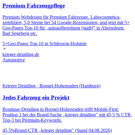
Premium Fahrzeugpflege
Premium Webdesign für Premium Fahrzeuge. Labocosmetica-
zertifiziert, 5,0 Sterne bei 54 Google-Rezensionen, und jetzt mit 5+
Geo-Pages Top-10 für „autoaufbereitung [stadt]" in Ahrensburg,
Bad Segeberg etc.
5+
Geo-Pages Top-10 in Schleswig-Holstein
krieger-detailing.de
Automotive
Krieger Detailing · Borstel-Hohenraden (Hamburg)
Jedes Fahrzeug ein Projekt
Boutique-Detailing in Borstel-Hohenraden trifft Mobile-First:
Position 1 bei der Brand-Suche „krieger detailing" mit 45,5 % CTR,
Top-3 bei Premium-Keywords.
45,5%
Brand-CTR „krieger detailing" (Stand 04.08.2026)