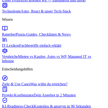
Unser Prozess
So arbeiten wir — transparent und direkt
Technologie
Astro, React & unser Tech-Stack
Wissen
Ratgeber
Praxis-Guides, Checklisten & News
IT-Lexikon
Fachbegriffe einfach erklärt
Vergleiche
Mieten vs Kaufen, Astro vs WP, Managed IT vs
Inhouse
Entscheidungshilfen
Ziele & Use Cases
Was willst du erreichen?
Projekt-Konfigurator
Dein Angebot in 2 Minuten
KI-Readiness-Check
Kostenlos & anonym in 90 Sekunden