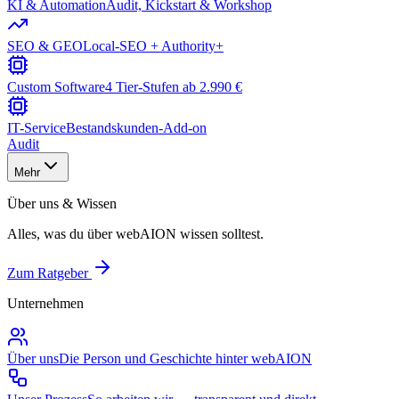
KI & Automation
Audit, Kickstart & Workshop
SEO & GEO
Local-SEO + Authority+
Custom Software
4 Tier-Stufen ab 2.990 €
IT-Service
Bestandskunden-Add-on
Audit
Mehr
Über uns & Wissen
Alles, was du über webAION wissen solltest.
Zum Ratgeber
Unternehmen
Über uns
Die Person und Geschichte hinter webAION