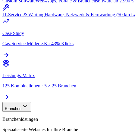
Custom Software
Web-Apps, Portale & Branchensoftware ab 2.990 €
IT-Service & Wartung
Hardware, Netzwerk & Fernwartung (50 km L
Case Study
Gas-Service Möller e.K.: 43% Klicks
Leistungs-Matrix
125 Kombinationen · 5 × 25 Branchen
Branchen
Branchenlösungen
Spezialisierte Websites für Ihre Branche