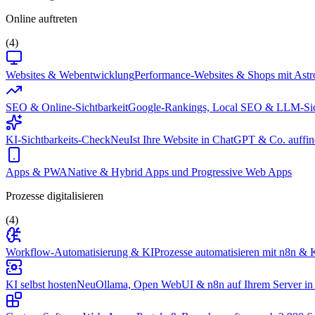
Online auftreten
(4)
Websites & Webentwicklung
Performance-Websites & Shops mit Astr
SEO & Online-Sichtbarkeit
Google-Rankings, Local SEO & LLM-Sic
KI-Sichtbarkeits-Check
Neu
Ist Ihre Website in ChatGPT & Co. auffin
Apps & PWA
Native & Hybrid Apps und Progressive Web Apps
Prozesse digitalisieren
(4)
Workflow-Automatisierung & KI
Prozesse automatisieren mit n8n & K
KI selbst hosten
Neu
Ollama, Open WebUI & n8n auf Ihrem Server in