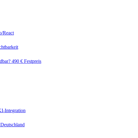
o/React
htbarkeit
dbar? 490 € Festpreis
I-Integration
 Deutschland