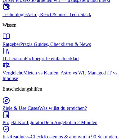
Unser Prozess
So arbeiten wir — transparent und direkt
Technologie
Astro, React & unser Tech-Stack
Wissen
Ratgeber
Praxis-Guides, Checklisten & News
IT-Lexikon
Fachbegriffe einfach erklärt
Vergleiche
Mieten vs Kaufen, Astro vs WP, Managed IT vs
Inhouse
Entscheidungshilfen
Ziele & Use Cases
Was willst du erreichen?
Projekt-Konfigurator
Dein Angebot in 2 Minuten
KI-Readiness-Check
Kostenlos & anonym in 90 Sekunden