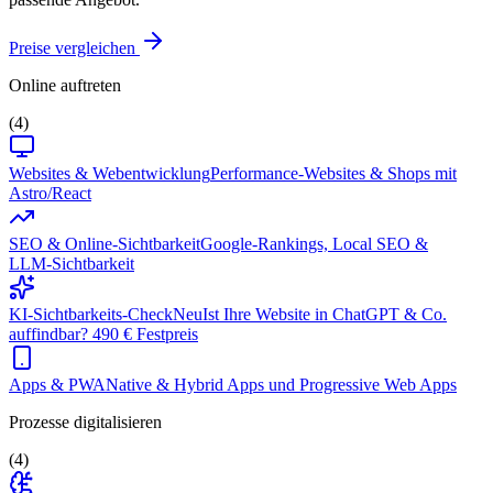
Preise vergleichen
Online auftreten
(4)
Websites & Webentwicklung
Performance-Websites & Shops mit
Astro/React
SEO & Online-Sichtbarkeit
Google-Rankings, Local SEO &
LLM-Sichtbarkeit
KI-Sichtbarkeits-Check
Neu
Ist Ihre Website in ChatGPT & Co.
auffindbar? 490 € Festpreis
Apps & PWA
Native & Hybrid Apps und Progressive Web Apps
Prozesse digitalisieren
(4)