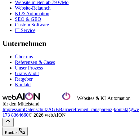
Website mieten ab 79 €/Mo
Website-Relaunch
KI & Automation
SEO & GEO
Custom Software
IT-Service
Unternehmen
Über uns
Referenzen & Cases
Unser Prozess
Gratis Audit
Ratgeber
Kontakt
Websites & KI-Automation
für den Mittelstand
Impressum
Datenschutz
AGB
Barrierefreiheit
Transparenz
·
kontakt@we
173 8364660
© 2026 webAION
Kontakt