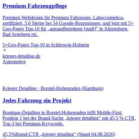
Premium Fahrzeugpflege
Premium Webdesign für Premium Fahrzeuge. Labocosmetica-
zertifiziert, 5,0 Sterne bei 54 Google-Rezensionen, und jetzt mit 5+
Geo-Pages Top-10 für „autoaufbereitung [stadt]" in Ahrensburg,
Bad Segeberg etc.
5+
Geo-Pages Top-10 in Schleswig-Holstein
krieger-detailing.de
Automotive
Krieger Detailing · Borstel-Hohenraden (Hamburg)
Jedes Fahrzeug ein Projekt
Boutique-Detailing in Borstel-Hohenraden trifft Mobile-First:
Position 1 bei der Brand-Suche „krieger detailing" mit 45,5 % CTR,
Top-3 bei Premium-Keywords.
45,5%
Brand-CTR „krieger detailing" (Stand 04.08.2026)