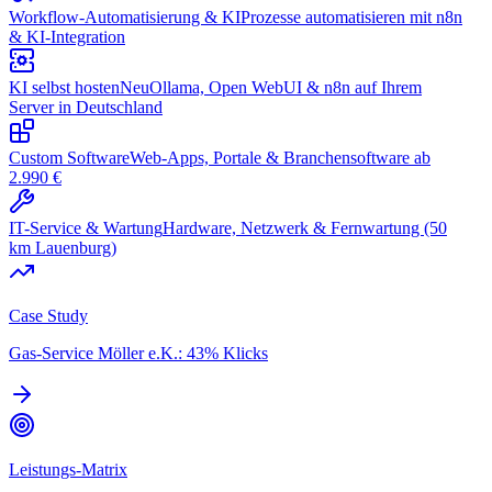
Workflow-Automatisierung & KI
Prozesse automatisieren mit n8n
& KI-Integration
KI selbst hosten
Neu
Ollama, Open WebUI & n8n auf Ihrem
Server in Deutschland
Custom Software
Web-Apps, Portale & Branchensoftware ab
2.990 €
IT-Service & Wartung
Hardware, Netzwerk & Fernwartung (50
km Lauenburg)
Case Study
Gas-Service Möller e.K.: 43% Klicks
Leistungs-Matrix