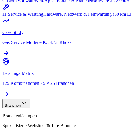
Custom Software
Web-Apps, Portale & Branchensoftware ab 2.990 €
IT-Service & Wartung
Hardware, Netzwerk & Fernwartung (50 km L
Case Study
Gas-Service Möller e.K.: 43% Klicks
Leistungs-Matrix
125 Kombinationen · 5 × 25 Branchen
Branchen
Branchenlösungen
Spezialisierte Websites für Ihre Branche