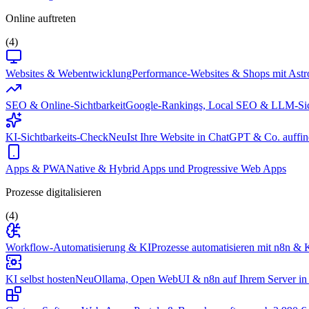
Online auftreten
(4)
Websites & Webentwicklung
Performance-Websites & Shops mit Astr
SEO & Online-Sichtbarkeit
Google-Rankings, Local SEO & LLM-Sic
KI-Sichtbarkeits-Check
Neu
Ist Ihre Website in ChatGPT & Co. auffin
Apps & PWA
Native & Hybrid Apps und Progressive Web Apps
Prozesse digitalisieren
(4)
Workflow-Automatisierung & KI
Prozesse automatisieren mit n8n & K
KI selbst hosten
Neu
Ollama, Open WebUI & n8n auf Ihrem Server in