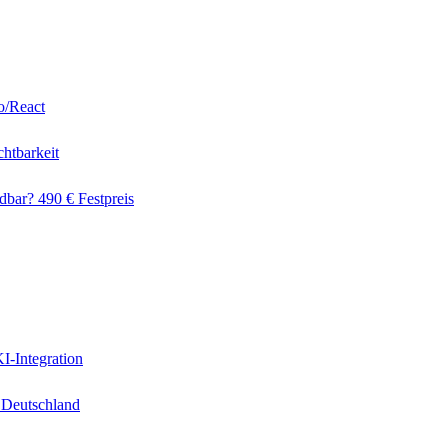
o/React
htbarkeit
dbar? 490 € Festpreis
I-Integration
 Deutschland