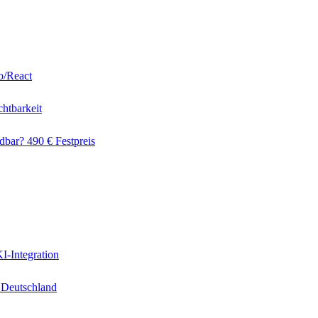
o/React
htbarkeit
dbar? 490 € Festpreis
I-Integration
 Deutschland