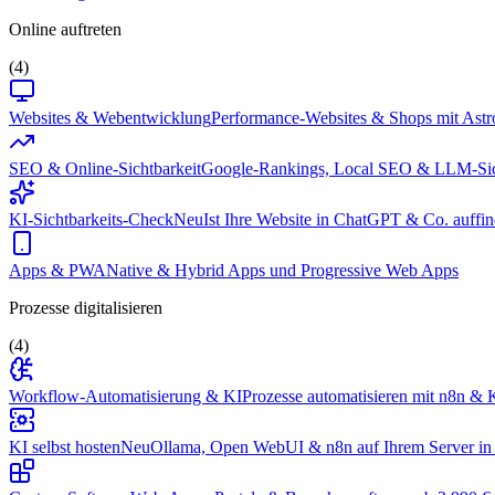
Online auftreten
(4)
Websites & Webentwicklung
Performance-Websites & Shops mit Astr
SEO & Online-Sichtbarkeit
Google-Rankings, Local SEO & LLM-Sic
KI-Sichtbarkeits-Check
Neu
Ist Ihre Website in ChatGPT & Co. auffin
Apps & PWA
Native & Hybrid Apps und Progressive Web Apps
Prozesse digitalisieren
(4)
Workflow-Automatisierung & KI
Prozesse automatisieren mit n8n & K
KI selbst hosten
Neu
Ollama, Open WebUI & n8n auf Ihrem Server in