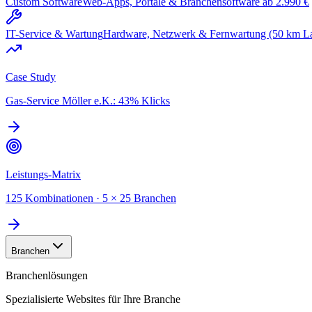
Custom Software
Web-Apps, Portale & Branchensoftware ab 2.990 €
IT-Service & Wartung
Hardware, Netzwerk & Fernwartung (50 km L
Case Study
Gas-Service Möller e.K.: 43% Klicks
Leistungs-Matrix
125 Kombinationen · 5 × 25 Branchen
Branchen
Branchenlösungen
Spezialisierte Websites für Ihre Branche