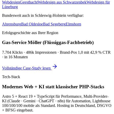
Webdesign
Geesthacht
Webdesign aus Schwarzenbek
Webdesign für
Lüneburg
Bundesweit auch in Schleswig-Holstein verfügbar:
Ahrensburg
Bad Oldesloe
Bad Segeberg
Elmshorn
Erfolgsgeschichte aus Ihrer Region
Gas-Service Möller (Flüssiggas-Fachbetrieb)
7.704 Klicks · 486k Impressionen · Brand-Pos 1,0 mit 42,9 % CTR
· in 16 Monaten
Vollständige Case-Study lesen
Tech-Stack
Modernes Web + KI statt klassischer PHP-Stacks
Astro 5 + React 19 + TypeScript für Performance, Multi-Provider-
KI (Claude · Gemini · ChatGPT · n8n) für Automation, Lighthouse
100/100/100 mobile als Standard. Hosting in Deutschland, DSGVO
+ BFSG eingebaut.