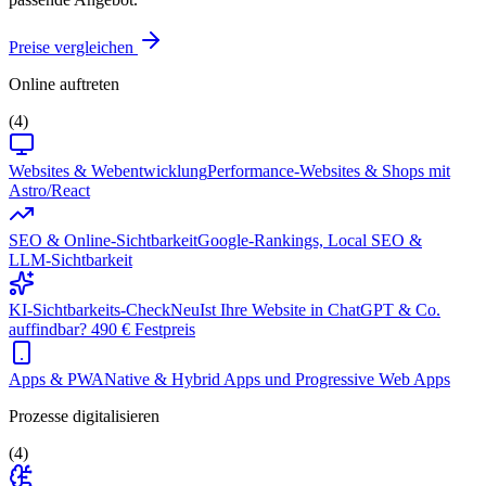
Preise vergleichen
Online auftreten
(4)
Websites & Webentwicklung
Performance-Websites & Shops mit
Astro/React
SEO & Online-Sichtbarkeit
Google-Rankings, Local SEO &
LLM-Sichtbarkeit
KI-Sichtbarkeits-Check
Neu
Ist Ihre Website in ChatGPT & Co.
auffindbar? 490 € Festpreis
Apps & PWA
Native & Hybrid Apps und Progressive Web Apps
Prozesse digitalisieren
(4)