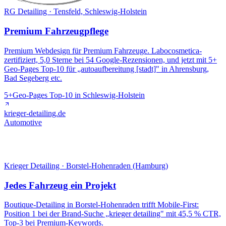
RG Detailing · Tensfeld, Schleswig-Holstein
Premium Fahrzeugpflege
Premium Webdesign für Premium Fahrzeuge. Labocosmetica-
zertifiziert, 5,0 Sterne bei 54 Google-Rezensionen, und jetzt mit 5+
Geo-Pages Top-10 für „autoaufbereitung [stadt]" in Ahrensburg,
Bad Segeberg etc.
5+
Geo-Pages Top-10 in Schleswig-Holstein
krieger-detailing.de
Automotive
Krieger Detailing · Borstel-Hohenraden (Hamburg)
Jedes Fahrzeug ein Projekt
Boutique-Detailing in Borstel-Hohenraden trifft Mobile-First:
Position 1 bei der Brand-Suche „krieger detailing" mit 45,5 % CTR,
Top-3 bei Premium-Keywords.