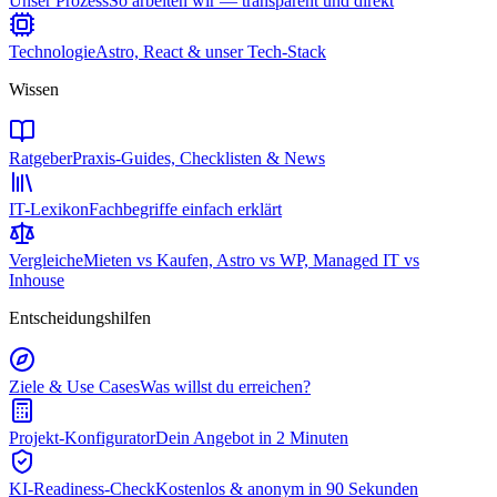
Unser Prozess
So arbeiten wir — transparent und direkt
Technologie
Astro, React & unser Tech-Stack
Wissen
Ratgeber
Praxis-Guides, Checklisten & News
IT-Lexikon
Fachbegriffe einfach erklärt
Vergleiche
Mieten vs Kaufen, Astro vs WP, Managed IT vs
Inhouse
Entscheidungshilfen
Ziele & Use Cases
Was willst du erreichen?
Projekt-Konfigurator
Dein Angebot in 2 Minuten
KI-Readiness-Check
Kostenlos & anonym in 90 Sekunden