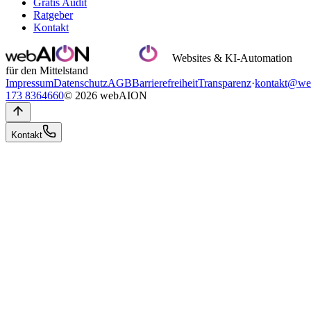
Gratis Audit
Ratgeber
Kontakt
Websites & KI-Automation
für den Mittelstand
Impressum
Datenschutz
AGB
Barrierefreiheit
Transparenz
·
kontakt@we
173 8364660
© 2026 webAION
Kontakt