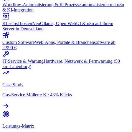
Workflow-Automatisierung & KI
Prozesse automatisieren mit n8n
& KI-Integration
KI selbst hosten
Neu
Ollama, Open WebUI & n8n auf Ihrem
Server in Deutschland
Custom Software
Web-Apps, Portale & Branchensoftware ab
2.990 €
IT-Service & Wartung
Hardware, Netzwerk & Fernwartung (50
km Lauenburg)
Case Study
Gas-Service Möller e.K.: 43% Klicks
Leistungs-Matrix