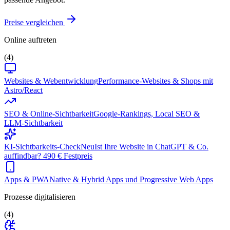
Preise vergleichen
Online auftreten
(4)
Websites & Webentwicklung
Performance-Websites & Shops mit
Astro/React
SEO & Online-Sichtbarkeit
Google-Rankings, Local SEO &
LLM-Sichtbarkeit
KI-Sichtbarkeits-Check
Neu
Ist Ihre Website in ChatGPT & Co.
auffindbar? 490 € Festpreis
Apps & PWA
Native & Hybrid Apps und Progressive Web Apps
Prozesse digitalisieren
(4)