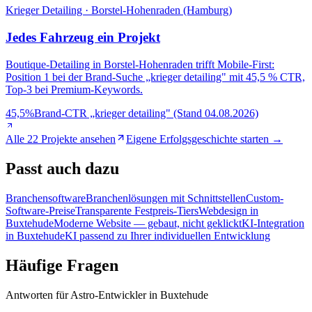
Krieger Detailing · Borstel-Hohenraden (Hamburg)
Jedes Fahrzeug ein Projekt
Boutique-Detailing in Borstel-Hohenraden trifft Mobile-First:
Position 1 bei der Brand-Suche „krieger detailing" mit 45,5 % CTR,
Top-3 bei Premium-Keywords.
45,5%
Brand-CTR „krieger detailing" (Stand 04.08.2026)
Alle 22 Projekte ansehen
Eigene Erfolgsgeschichte starten →
Passt
auch dazu
Branchensoftware
Branchenlösungen mit Schnittstellen
Custom-
Software-Preise
Transparente Festpreis-Tiers
Webdesign in
Buxtehude
Moderne Website — gebaut, nicht geklickt
KI-Integration
in Buxtehude
KI passend zu Ihrer individuellen Entwicklung
Häufige
Fragen
Antworten für Astro-Entwickler in Buxtehude