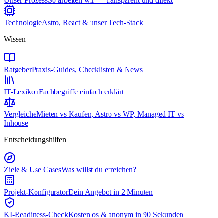
Unser Prozess
So arbeiten wir — transparent und direkt
Technologie
Astro, React & unser Tech-Stack
Wissen
Ratgeber
Praxis-Guides, Checklisten & News
IT-Lexikon
Fachbegriffe einfach erklärt
Vergleiche
Mieten vs Kaufen, Astro vs WP, Managed IT vs
Inhouse
Entscheidungshilfen
Ziele & Use Cases
Was willst du erreichen?
Projekt-Konfigurator
Dein Angebot in 2 Minuten
KI-Readiness-Check
Kostenlos & anonym in 90 Sekunden