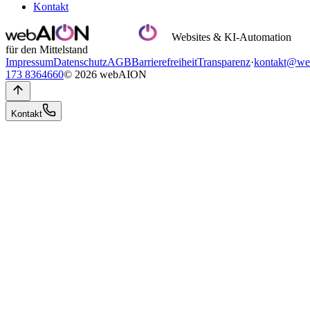
Kontakt
Websites & KI-Automation
für den Mittelstand
Impressum
Datenschutz
AGB
Barrierefreiheit
Transparenz
·
kontakt@we
173 8364660
© 2026 webAION
Kontakt