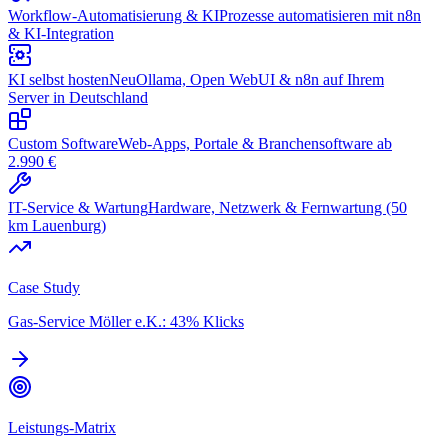
Workflow-Automatisierung & KI
Prozesse automatisieren mit n8n
& KI-Integration
KI selbst hosten
Neu
Ollama, Open WebUI & n8n auf Ihrem
Server in Deutschland
Custom Software
Web-Apps, Portale & Branchensoftware ab
2.990 €
IT-Service & Wartung
Hardware, Netzwerk & Fernwartung (50
km Lauenburg)
Case Study
Gas-Service Möller e.K.: 43% Klicks
Leistungs-Matrix