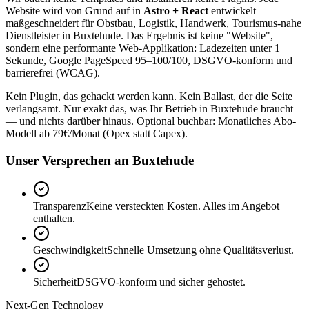
Website wird von Grund auf in
Astro + React
entwickelt —
maßgeschneidert für Obstbau, Logistik, Handwerk, Tourismus-nahe
Dienstleister in Buxtehude. Das Ergebnis ist keine "Website",
sondern eine performante Web-Applikation: Ladezeiten unter 1
Sekunde, Google PageSpeed 95–100/100, DSGVO-konform und
barrierefrei (WCAG).
Kein Plugin, das gehackt werden kann. Kein Ballast, der die Seite
verlangsamt. Nur exakt das, was Ihr Betrieb in Buxtehude braucht
— und nichts darüber hinaus. Optional buchbar: Monatliches Abo-
Modell ab 79€/Monat (Opex statt Capex).
Unser Versprechen an Buxtehude
Transparenz
Keine versteckten Kosten. Alles im Angebot
enthalten.
Geschwindigkeit
Schnelle Umsetzung ohne Qualitätsverlust.
Sicherheit
DSGVO-konform und sicher gehostet.
Next-Gen Technology