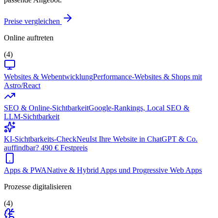
Preise vergleichen
Online auftreten
(4)
Websites & Webentwicklung
Performance-Websites & Shops mit
Astro/React
SEO & Online-Sichtbarkeit
Google-Rankings, Local SEO &
LLM-Sichtbarkeit
KI-Sichtbarkeits-Check
Neu
Ist Ihre Website in ChatGPT & Co.
auffindbar? 490 € Festpreis
Apps & PWA
Native & Hybrid Apps und Progressive Web Apps
Prozesse digitalisieren
(4)