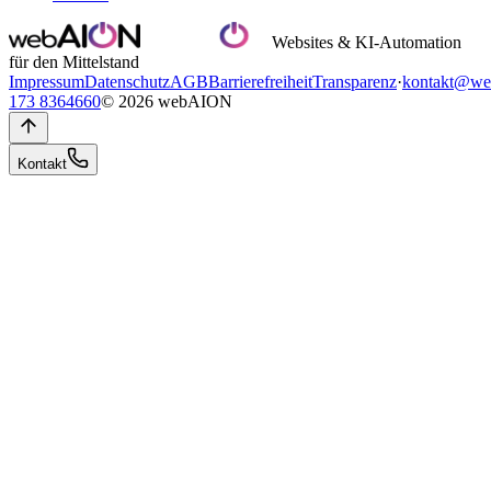
Websites & KI-Automation
für den Mittelstand
Impressum
Datenschutz
AGB
Barrierefreiheit
Transparenz
·
kontakt@we
173 8364660
© 2026 webAION
Kontakt