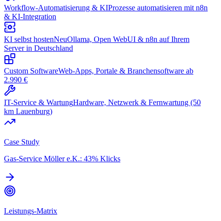
Workflow-Automatisierung & KI
Prozesse automatisieren mit n8n
& KI-Integration
KI selbst hosten
Neu
Ollama, Open WebUI & n8n auf Ihrem
Server in Deutschland
Custom Software
Web-Apps, Portale & Branchensoftware ab
2.990 €
IT-Service & Wartung
Hardware, Netzwerk & Fernwartung (50
km Lauenburg)
Case Study
Gas-Service Möller e.K.: 43% Klicks
Leistungs-Matrix