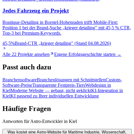
Jedes Fahrzeug ein Projekt
Boutique-Detailing in Borstel-Hohenraden trifft Mobile-First:
Position 1 bei der Brand-Suche „krieger detailing" mit 45,5 % CTR,
Top-3 bei Premium-Keywords.
45,5%
Brand-CTR „krieger detailing" (Stand 04.08.2026)
Alle 22 Projekte ansehen
Eigene Erfolgsgeschichte starten →
Passt
auch dazu
Branchensoftware
Branchenlösungen mit Schnittstellen
Custom-
Software-Preise
Transparente Festpreis-Tiers
Webdesign in
Kiel
Moderne Website — gebaut, nicht geklickt
KI-Integration in
Kiel
KI passend zu Ihrer individuellen Entwicklung
Häufige
Fragen
Antworten für Astro-Entwickler in Kiel
Was kostet eine Astro-Website für Maritime Industrie, Wissenschaft,