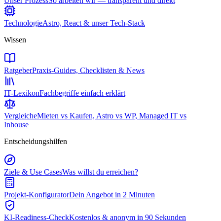
Unser Prozess
So arbeiten wir — transparent und direkt
Technologie
Astro, React & unser Tech-Stack
Wissen
Ratgeber
Praxis-Guides, Checklisten & News
IT-Lexikon
Fachbegriffe einfach erklärt
Vergleiche
Mieten vs Kaufen, Astro vs WP, Managed IT vs
Inhouse
Entscheidungshilfen
Ziele & Use Cases
Was willst du erreichen?
Projekt-Konfigurator
Dein Angebot in 2 Minuten
KI-Readiness-Check
Kostenlos & anonym in 90 Sekunden