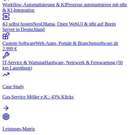
Workflow-Automatisierung & KI
Prozesse automatisieren mit n8n
& KI-Integration
KI selbst hosten
Neu
Ollama, Open WebUI & n8n auf Ihrem
Server in Deutschland
Custom Software
Web-Apps, Portale & Branchensoftware ab
2.990 €
IT-Service & Wartung
Hardware, Netzwerk & Fernwartung (50
km Lauenburg)
Case Study
Gas-Service Möller e.K.: 43% Klicks
Leistungs-Matrix