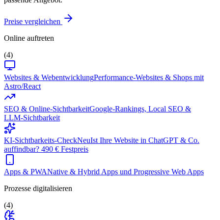
Preise vergleichen
Online auftreten
(4)
Websites & Webentwicklung
Performance-Websites & Shops mit
Astro/React
SEO & Online-Sichtbarkeit
Google-Rankings, Local SEO &
LLM-Sichtbarkeit
KI-Sichtbarkeits-Check
Neu
Ist Ihre Website in ChatGPT & Co.
auffindbar? 490 € Festpreis
Apps & PWA
Native & Hybrid Apps und Progressive Web Apps
Prozesse digitalisieren
(4)