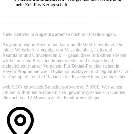
mehr Zeit fürs Kerngeschäft.
Digitale Realität für Textil, Augsburg Stadtmarke,
Industrie, Mittelstand in Augsburg
Viele Betriebe in Augsburg arbeiten noch mit Insellösungen.
Augsburg liegt in Bayern und hat rund 300.000 Einwohner. Die
lokale Wirtschaft ist geprägt von Maschinenbau, Luft- und
Raumfahrt und Umwelttechnik — genau diese Strukturen erleben
wir bei unseren Projekten immer wieder, und entsprechend
zielgerichtet ist unser Vorgehen. Für Digital-Projekte stehen in
Bayern Programme wie "Digitalbonus.Bayern und Digital Jetzt" zur
Verfügung, die wir bei Bedarf in die Kostenrechnung einbeziehen.
webAION entwickelt Branchensoftware ab 7.990€. Wer seinen
Online-Auftritt heute modernisiert, gewinnt systematisch Kunden,
die noch vor 12 Monaten an die Konkurrenz gingen.