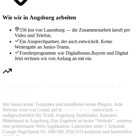
Wie wir in Augsburg arbeiten
556 km von Lauenburg — die Zusammenarbeit laeuft per
Video und Telefon.
Ein Ansprechpartner, der auch entwickelt. Keine
Weitergabe an Junior-Teams.
Foerderprogramme wie Digitalbonus.Bayern und Digital
Jetzt rechnen wir von Anfang an mit ein.
Kein WordPress. Kein Baukasten. Handwerk für
Augsburg.
Wir bauen keine Templates und installieren keine Plugins. Jede
Website wird von Grund auf in
Astro + React
entwickelt —
maßgeschneidert für Textil, Augsburg Stadtmarke, Industrie,
Mittelstand in Augsburg. Das Ergebnis ist keine "Website", sondern
eine performante Web-Applikation: Ladezeiten unter 1 Sekunde,
Google PageSpeed 95–100/100, DSGVO-konform und barrierefrei