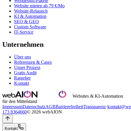
Webdesign-Pakete
Website mieten ab 79 €/Mo
Website-Relaunch
KI & Automation
SEO & GEO
Custom Software
IT-Service
Unternehmen
Über uns
Referenzen & Cases
Unser Prozess
Gratis Audit
Ratgeber
Kontakt
Websites & KI-Automation
für den Mittelstand
Impressum
Datenschutz
AGB
Barrierefreiheit
Transparenz
·
kontakt@we
173 8364660
© 2026 webAION
Kontakt