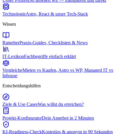
Unser Prozess
So arbeiten wir — transparent und direkt
Technologie
Astro, React & unser Tech-Stack
Wissen
Ratgeber
Praxis-Guides, Checklisten & News
IT-Lexikon
Fachbegriffe einfach erklärt
Vergleiche
Mieten vs Kaufen, Astro vs WP, Managed IT vs
Inhouse
Entscheidungshilfen
Ziele & Use Cases
Was willst du erreichen?
Projekt-Konfigurator
Dein Angebot in 2 Minuten
KI-Readiness-Check
Kostenlos & anonym in 90 Sekunden