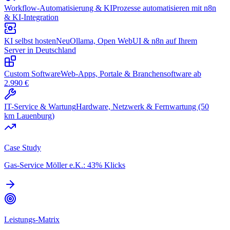
Workflow-Automatisierung & KI
Prozesse automatisieren mit n8n
& KI-Integration
KI selbst hosten
Neu
Ollama, Open WebUI & n8n auf Ihrem
Server in Deutschland
Custom Software
Web-Apps, Portale & Branchensoftware ab
2.990 €
IT-Service & Wartung
Hardware, Netzwerk & Fernwartung (50
km Lauenburg)
Case Study
Gas-Service Möller e.K.: 43% Klicks
Leistungs-Matrix