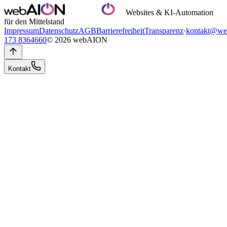
Websites & KI-Automation
für den Mittelstand
Impressum
Datenschutz
AGB
Barrierefreiheit
Transparenz
·
kontakt@we
173 8364660
© 2026 webAION
Kontakt