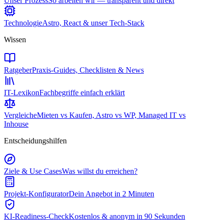
Unser Prozess
So arbeiten wir — transparent und direkt
Technologie
Astro, React & unser Tech-Stack
Wissen
Ratgeber
Praxis-Guides, Checklisten & News
IT-Lexikon
Fachbegriffe einfach erklärt
Vergleiche
Mieten vs Kaufen, Astro vs WP, Managed IT vs
Inhouse
Entscheidungshilfen
Ziele & Use Cases
Was willst du erreichen?
Projekt-Konfigurator
Dein Angebot in 2 Minuten
KI-Readiness-Check
Kostenlos & anonym in 90 Sekunden