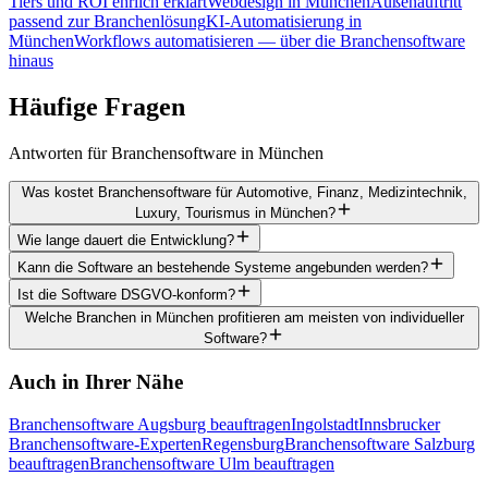
Tiers und ROI ehrlich erklärt
Webdesign in München
Außenauftritt
passend zur Branchenlösung
KI-Automatisierung in
München
Workflows automatisieren — über die Branchensoftware
hinaus
Häufige
Fragen
Antworten für Branchensoftware in München
Was kostet Branchensoftware für Automotive, Finanz, Medizintechnik,
Luxury, Tourismus in München?
Wie lange dauert die Entwicklung?
Kann die Software an bestehende Systeme angebunden werden?
Ist die Software DSGVO-konform?
Welche Branchen in München profitieren am meisten von individueller
Software?
Auch in Ihrer Nähe
Branchensoftware Augsburg beauftragen
Ingolstadt
Innsbrucker
Branchensoftware-Experten
Regensburg
Branchensoftware Salzburg
beauftragen
Branchensoftware Ulm beauftragen