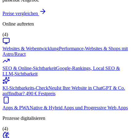
Preise vergleichen
Online auftreten
(4)
Websites & Webentwicklung
Performance-Websites & Shops mit
Astro/React
SEO & Online-Sichtbarkeit
Google-Rankings, Local SEO &
LLM-Sichtbarkeit
KI-Sichtbarkeits-Check
Neu
Ist Ihre Website in ChatGPT & Co.
auffindbar? 490 € Festpreis
Apps & PWA
Native & Hybrid Apps und Progressive Web Apps
Prozesse digitalisieren
(4)