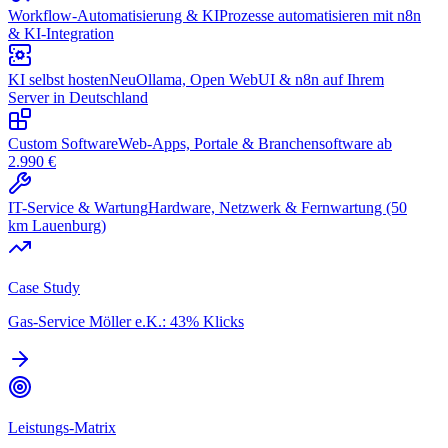
Workflow-Automatisierung & KI
Prozesse automatisieren mit n8n
& KI-Integration
KI selbst hosten
Neu
Ollama, Open WebUI & n8n auf Ihrem
Server in Deutschland
Custom Software
Web-Apps, Portale & Branchensoftware ab
2.990 €
IT-Service & Wartung
Hardware, Netzwerk & Fernwartung (50
km Lauenburg)
Case Study
Gas-Service Möller e.K.: 43% Klicks
Leistungs-Matrix