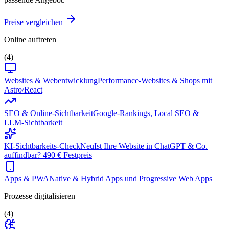
Preise vergleichen
Online auftreten
(4)
Websites & Webentwicklung
Performance-Websites & Shops mit
Astro/React
SEO & Online-Sichtbarkeit
Google-Rankings, Local SEO &
LLM-Sichtbarkeit
KI-Sichtbarkeits-Check
Neu
Ist Ihre Website in ChatGPT & Co.
auffindbar? 490 € Festpreis
Apps & PWA
Native & Hybrid Apps und Progressive Web Apps
Prozesse digitalisieren
(4)