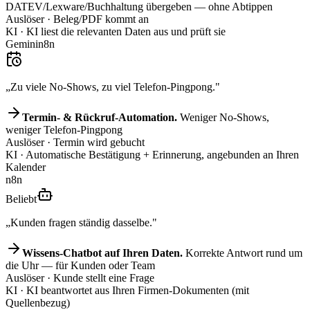
DATEV/Lexware/Buchhaltung übergeben — ohne Abtippen
Auslöser
· Beleg/PDF kommt an
KI
· KI liest die relevanten Daten aus und prüft sie
Gemini
n8n
„Zu viele No-Shows, zu viel Telefon-Pingpong."
Termin- & Rückruf-Automation.
Weniger No-Shows,
weniger Telefon-Pingpong
Auslöser
· Termin wird gebucht
KI
· Automatische Bestätigung + Erinnerung, angebunden an Ihren
Kalender
n8n
Beliebt
„Kunden fragen ständig dasselbe."
Wissens-Chatbot auf Ihren Daten.
Korrekte Antwort rund um
die Uhr — für Kunden oder Team
Auslöser
· Kunde stellt eine Frage
KI
· KI beantwortet aus Ihren Firmen-Dokumenten (mit
Quellenbezug)