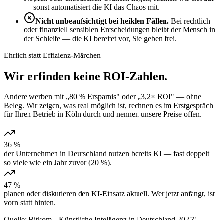
— sonst automatisiert die KI das Chaos mit.
Nicht unbeaufsichtigt bei heiklen Fällen.
Bei rechtlich
oder finanziell sensiblen Entscheidungen bleibt der Mensch in
der Schleife — die KI bereitet vor, Sie geben frei.
Ehrlich statt Effizienz-Märchen
Wir erfinden keine
ROI-Zahlen
.
Andere werben mit „80 % Ersparnis" oder „3,2× ROI" — ohne
Beleg. Wir zeigen, was real möglich ist, rechnen es im Erstgespräch
für Ihren Betrieb in Köln durch und nennen unsere Preise offen.
36 %
der Unternehmen in Deutschland nutzen bereits KI — fast doppelt
so viele wie ein Jahr zuvor (20 %).
47 %
planen oder diskutieren den KI-Einsatz aktuell. Wer jetzt anfängt, ist
vorn statt hinten.
Quelle: Bitkom, „Künstliche Intelligenz in Deutschland 2025"