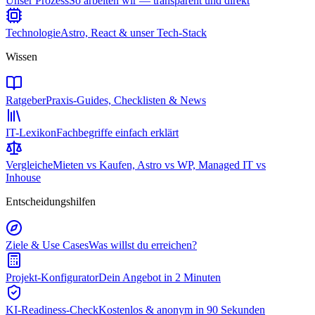
Unser Prozess
So arbeiten wir — transparent und direkt
Technologie
Astro, React & unser Tech-Stack
Wissen
Ratgeber
Praxis-Guides, Checklisten & News
IT-Lexikon
Fachbegriffe einfach erklärt
Vergleiche
Mieten vs Kaufen, Astro vs WP, Managed IT vs
Inhouse
Entscheidungshilfen
Ziele & Use Cases
Was willst du erreichen?
Projekt-Konfigurator
Dein Angebot in 2 Minuten
KI-Readiness-Check
Kostenlos & anonym in 90 Sekunden