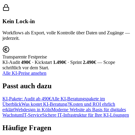
Kein Lock-in
Workflows als Export, volle Kontrolle über Daten und Zugänge —
jederzeit.
Transparente Festpreise
KI-Audit
490€
· Kickstart
1.490€
· Sprint
2.490€
— Scope
schriftlich vor dem Start.
Alle KI-Preise ansehen
Passt
auch dazu
KI-Pakete: Audit ab 490€
Alle KI-Beratungspakete im
Überblick
Was kostet KI-Beratung?
Kosten und ROI ehrlich
erklärt
Webdesign in Köln
Moderne Website als Basis für digitales
Wachstum
IT-Service
Sichere IT-Infrastruktur für Ihre KI-Lösungen
Häufige
Fragen