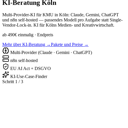
KI-Beratung
Köln
Multi-Provider-KI für KMU in Köln: Claude, Gemini, ChatGPT
und n8n self-hosted — passendes Modell pro Aufgabe statt Single-
Vendor-Lock-in. KI für Kölns Medien- und Kreativwirtschaft.
ab 490€ einmalig
· Endpreis
Mehr über KI-Beratung →
Pakete und Preise →
Multi-Provider (Claude · Gemini · ChatGPT)
n8n self-hosted
EU AI Act + DSGVO
KI-Use-Case-Finder
Schritt 1 / 3
Handwerk & Bau
Praxis & Medizin
Kanzlei & Beratun
Handel & Shop
Dienstleistung
Büro & Verwaltung