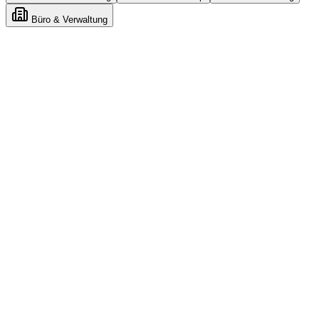
Büro & Verwaltung
Claude
n8n
Gemini
n8n