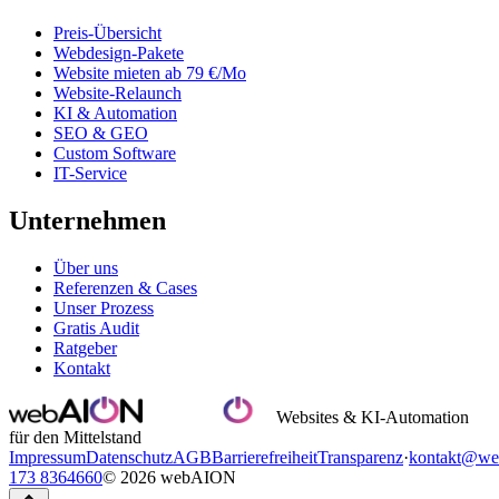
Preis-Übersicht
Webdesign-Pakete
Website mieten ab 79 €/Mo
Website-Relaunch
KI & Automation
SEO & GEO
Custom Software
IT-Service
Unternehmen
Über uns
Referenzen & Cases
Unser Prozess
Gratis Audit
Ratgeber
Kontakt
Websites & KI-Automation
für den Mittelstand
Impressum
Datenschutz
AGB
Barrierefreiheit
Transparenz
·
kontakt@we
173 8364660
© 2026 webAION