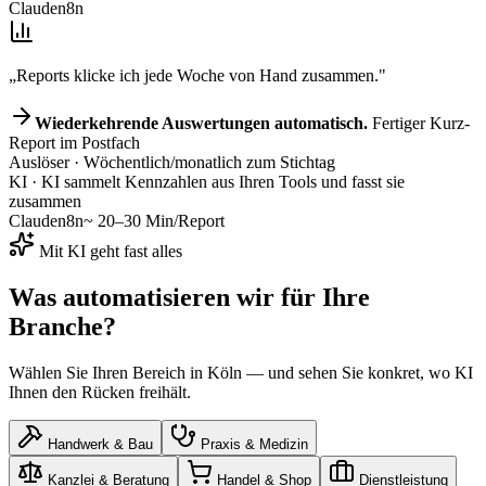
Claude
n8n
„Reports klicke ich jede Woche von Hand zusammen."
Wiederkehrende Auswertungen automatisch.
Fertiger Kurz-
Report im Postfach
Auslöser
· Wöchentlich/monatlich zum Stichtag
KI
· KI sammelt Kennzahlen aus Ihren Tools und fasst sie
zusammen
Claude
n8n
~ 20–30 Min/Report
Mit KI geht fast alles
Was automatisieren wir für
Ihre
Branche
?
Wählen Sie Ihren Bereich
in Köln
— und sehen Sie konkret, wo KI
Ihnen den Rücken freihält.
Handwerk & Bau
Praxis & Medizin
Kanzlei & Beratung
Handel & Shop
Dienstleistung