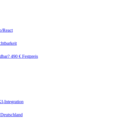
o/React
htbarkeit
dbar? 490 € Festpreis
I-Integration
 Deutschland