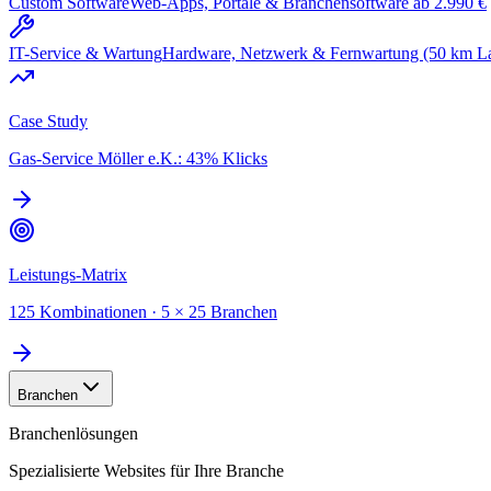
Custom Software
Web-Apps, Portale & Branchensoftware ab 2.990 €
IT-Service & Wartung
Hardware, Netzwerk & Fernwartung (50 km L
Case Study
Gas-Service Möller e.K.: 43% Klicks
Leistungs-Matrix
125 Kombinationen · 5 × 25 Branchen
Branchen
Branchenlösungen
Spezialisierte Websites für Ihre Branche