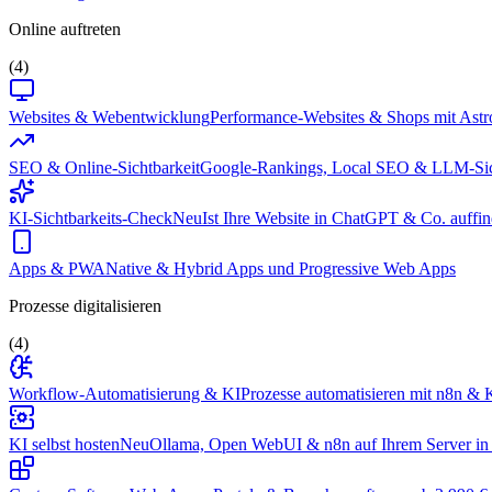
Online auftreten
(4)
Websites & Webentwicklung
Performance-Websites & Shops mit Astr
SEO & Online-Sichtbarkeit
Google-Rankings, Local SEO & LLM-Sic
KI-Sichtbarkeits-Check
Neu
Ist Ihre Website in ChatGPT & Co. auffin
Apps & PWA
Native & Hybrid Apps und Progressive Web Apps
Prozesse digitalisieren
(4)
Workflow-Automatisierung & KI
Prozesse automatisieren mit n8n & K
KI selbst hosten
Neu
Ollama, Open WebUI & n8n auf Ihrem Server in