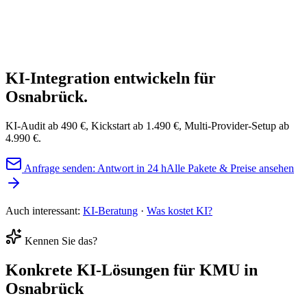
Handwerk & Bau
Praxis & Medizin
Kanzlei & Beratun
Handel & Shop
Dienstleistung
Büro & Verwaltung
KI-Integration entwickeln
für
Osnabrück.
KI-Audit ab 490 €, Kickstart ab 1.490 €, Multi-Provider-Setup ab
4.990 €.
Anfrage senden: Antwort in 24 h
Alle Pakete & Preise ansehen
Auch interessant:
KI-Beratung
·
Was kostet KI?
Kennen Sie das?
Konkrete
KI-Lösungen
für KMU in
Osnabrück