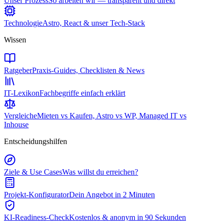
Unser Prozess
So arbeiten wir — transparent und direkt
Technologie
Astro, React & unser Tech-Stack
Wissen
Ratgeber
Praxis-Guides, Checklisten & News
IT-Lexikon
Fachbegriffe einfach erklärt
Vergleiche
Mieten vs Kaufen, Astro vs WP, Managed IT vs
Inhouse
Entscheidungshilfen
Ziele & Use Cases
Was willst du erreichen?
Projekt-Konfigurator
Dein Angebot in 2 Minuten
KI-Readiness-Check
Kostenlos & anonym in 90 Sekunden