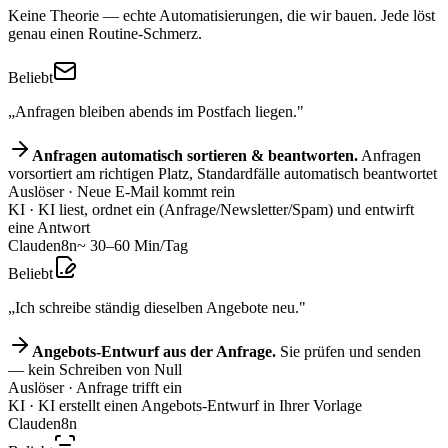
Keine Theorie — echte Automatisierungen, die wir bauen. Jede löst
genau einen Routine-Schmerz.
Beliebt
„Anfragen bleiben abends im Postfach liegen."
Anfragen automatisch sortieren & beantworten.
Anfragen
vorsortiert am richtigen Platz, Standardfälle automatisch beantwortet
Auslöser
· Neue E-Mail kommt rein
KI
· KI liest, ordnet ein (Anfrage/Newsletter/Spam) und entwirft
eine Antwort
Claude
n8n
~ 30–60 Min/Tag
Beliebt
„Ich schreibe ständig dieselben Angebote neu."
Angebots-Entwurf aus der Anfrage.
Sie prüfen und senden
— kein Schreiben von Null
Auslöser
· Anfrage trifft ein
KI
· KI erstellt einen Angebots-Entwurf in Ihrer Vorlage
Claude
n8n