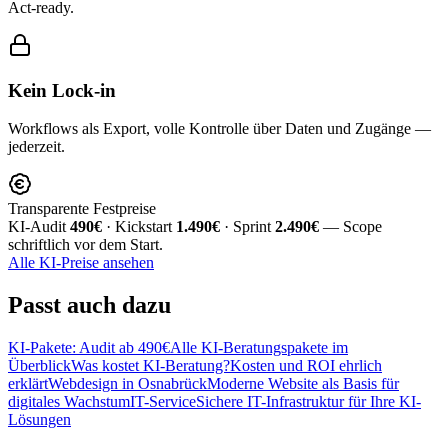
Act-ready.
Kein Lock-in
Workflows als Export, volle Kontrolle über Daten und Zugänge —
jederzeit.
Transparente Festpreise
KI-Audit
490€
· Kickstart
1.490€
· Sprint
2.490€
— Scope
schriftlich vor dem Start.
Alle KI-Preise ansehen
Passt
auch dazu
KI-Pakete: Audit ab 490€
Alle KI-Beratungspakete im
Überblick
Was kostet KI-Beratung?
Kosten und ROI ehrlich
erklärt
Webdesign in Osnabrück
Moderne Website als Basis für
digitales Wachstum
IT-Service
Sichere IT-Infrastruktur für Ihre KI-
Lösungen