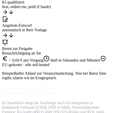
KI qualifiziert
liest, ordnet ein, prüft (Claude)
Angebots-Entwurf
automatisch in Ihrer Vorlage
Bereit zur Freigabe
Benachrichtigung an Sie
~ 0,04 € pro Vorgang
läuft in Sekunden statt Minuten
EU-gehostet · n8n self-hosted
Beispielhafter Ablauf zur Veranschaulichung. Was bei Ihnen Sinn
ergibt, klären wir im Erstgespräch.
KI-Potenziale für Logistik, Maschinenbau,
Lebensmittel in Osnabrück
In Osnabrück steigt die Nachfrage nach KI-Integration in
bestehende Software (CRM, ERP, E-Mail). Wirtschaftlichster
Einstieg: KI-Audit (490 €) klärt DSGVO-Risiko und ROI, dann