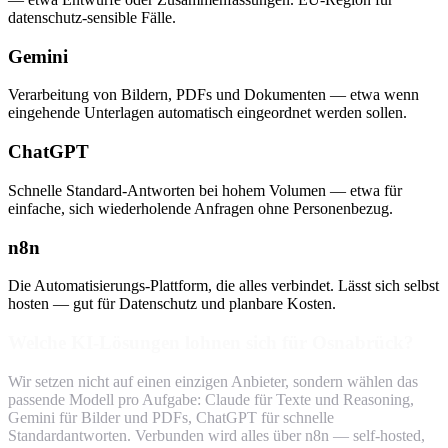
datenschutz-sensible Fälle.
Gemini
Verarbeitung von Bildern, PDFs und Dokumenten — etwa wenn
eingehende Unterlagen automatisch eingeordnet werden sollen.
ChatGPT
Schnelle Standard-Antworten bei hohem Volumen — etwa für
einfache, sich wiederholende Anfragen ohne Personenbezug.
n8n
Die Automatisierungs-Plattform, die alles verbindet. Lässt sich selbst
hosten — gut für Datenschutz und planbare Kosten.
Welche KI-Lösungen lohnen sich für Osnabrück?
Wir setzen nicht auf einen einzigen Anbieter, sondern wählen das
passende Modell pro Aufgabe: Claude für Texte und Reasoning,
Gemini für Bilder und PDFs, ChatGPT für schnelle
Standardantworten. Verbunden wird alles über n8n — self-hosted,