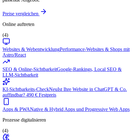
Preise vergleichen
Online auftreten
(4)
Websites & Webentwicklung
Performance-Websites & Shops mit
Astro/React
SEO & Online-Sichtbarkeit
Google-Rankings, Local SEO &
LLM-Sichtbarkeit
KI-Sichtbarkeits-Check
Neu
Ist Ihre Website in ChatGPT & Co.
auffindbar? 490 € Festpreis
Apps & PWA
Native & Hybrid Apps und Progressive Web Apps
Prozesse digitalisieren
(4)