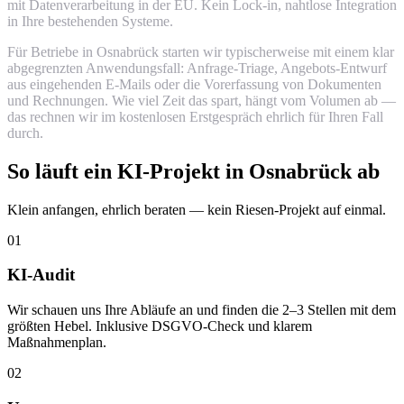
mit Datenverarbeitung in der EU. Kein Lock-in, nahtlose Integration
in Ihre bestehenden Systeme.
Für Betriebe in Osnabrück starten wir typischerweise mit einem klar
abgegrenzten Anwendungsfall: Anfrage-Triage, Angebots-Entwurf
aus eingehenden E-Mails oder die Vorerfassung von Dokumenten
und Rechnungen. Wie viel Zeit das spart, hängt vom Volumen ab —
das rechnen wir im kostenlosen Erstgespräch ehrlich für Ihren Fall
durch.
So läuft ein KI-Projekt in Osnabrück ab
Klein anfangen, ehrlich beraten — kein Riesen-Projekt auf einmal.
01
KI-Audit
Wir schauen uns Ihre Abläufe an und finden die 2–3 Stellen mit dem
größten Hebel. Inklusive DSGVO-Check und klarem
Maßnahmenplan.
02