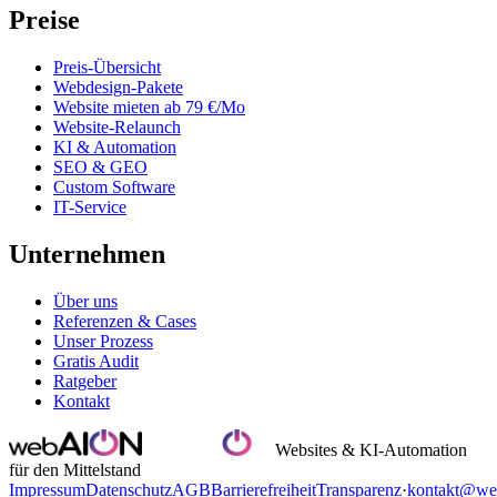
Preise
Preis-Übersicht
Webdesign-Pakete
Website mieten ab 79 €/Mo
Website-Relaunch
KI & Automation
SEO & GEO
Custom Software
IT-Service
Unternehmen
Über uns
Referenzen & Cases
Unser Prozess
Gratis Audit
Ratgeber
Kontakt
Websites & KI-Automation
für den Mittelstand
Impressum
Datenschutz
AGB
Barrierefreiheit
Transparenz
·
kontakt@we