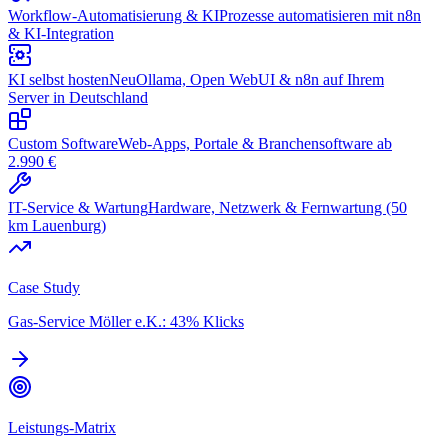
Workflow-Automatisierung & KI
Prozesse automatisieren mit n8n
& KI-Integration
KI selbst hosten
Neu
Ollama, Open WebUI & n8n auf Ihrem
Server in Deutschland
Custom Software
Web-Apps, Portale & Branchensoftware ab
2.990 €
IT-Service & Wartung
Hardware, Netzwerk & Fernwartung (50
km Lauenburg)
Case Study
Gas-Service Möller e.K.: 43% Klicks
Leistungs-Matrix