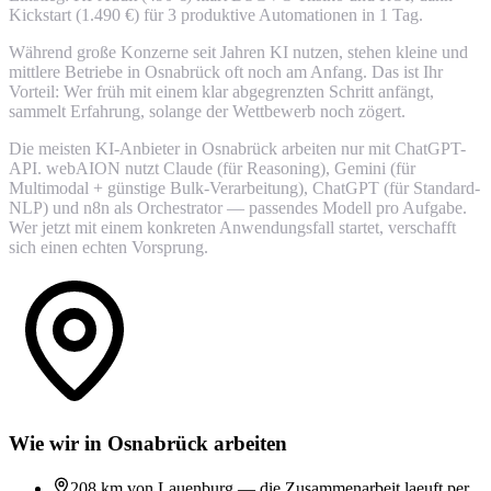
Kickstart (1.490 €) für 3 produktive Automationen in 1 Tag.
Während große Konzerne seit Jahren KI nutzen, stehen kleine und
mittlere Betriebe in Osnabrück oft noch am Anfang. Das ist Ihr
Vorteil: Wer früh mit einem klar abgegrenzten Schritt anfängt,
sammelt Erfahrung, solange der Wettbewerb noch zögert.
Die meisten KI-Anbieter in Osnabrück arbeiten nur mit ChatGPT-
API. webAION nutzt Claude (für Reasoning), Gemini (für
Multimodal + günstige Bulk-Verarbeitung), ChatGPT (für Standard-
NLP) und n8n als Orchestrator — passendes Modell pro Aufgabe.
Wer jetzt mit einem konkreten Anwendungsfall startet, verschafft
sich einen echten Vorsprung.
Wie wir in Osnabrück arbeiten
208 km von Lauenburg — die Zusammenarbeit laeuft per