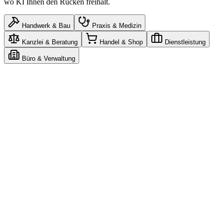
wo KI Ihnen den Rücken freihält.
Handwerk & Bau
Praxis & Medizin
Kanzlei & Beratung
Handel & Shop
Dienstleistung
Büro & Verwaltung
Claude
n8n
Gemini
n8n