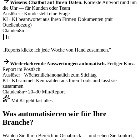
Wissens-Chatbot auf Ihren Daten.
Korrekte Antwort rund um
die Uhr — für Kunden oder Team
Auslöser
· Kunde stellt eine Frage
KI
· KI beantwortet aus Ihren Firmen-Dokumenten (mit
Quellenbezug)
Claude
n8n
„Reports klicke ich jede Woche von Hand zusammen."
Wiederkehrende Auswertungen automatisch.
Fertiger Kurz-
Report im Postfach
Auslöser
· Wöchentlich/monatlich zum Stichtag
KI
· KI sammelt Kennzahlen aus Ihren Tools und fasst sie
zusammen
Claude
n8n
~ 20–30 Min/Report
Mit KI geht fast alles
Was automatisieren wir für
Ihre
Branche
?
Wählen Sie Ihren Bereich
in Osnabrück
— und sehen Sie konkret,