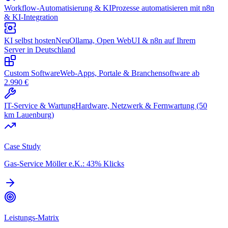
Workflow-Automatisierung & KI
Prozesse automatisieren mit n8n
& KI-Integration
KI selbst hosten
Neu
Ollama, Open WebUI & n8n auf Ihrem
Server in Deutschland
Custom Software
Web-Apps, Portale & Branchensoftware ab
2.990 €
IT-Service & Wartung
Hardware, Netzwerk & Fernwartung (50
km Lauenburg)
Case Study
Gas-Service Möller e.K.: 43% Klicks
Leistungs-Matrix