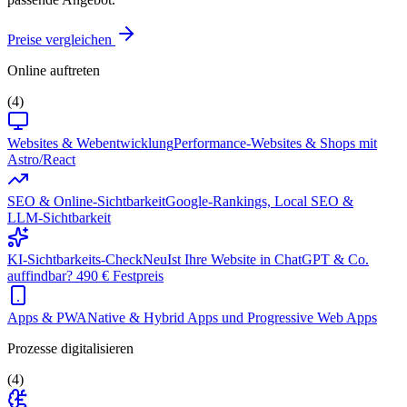
Preise vergleichen
Online auftreten
(4)
Websites & Webentwicklung
Performance-Websites & Shops mit
Astro/React
SEO & Online-Sichtbarkeit
Google-Rankings, Local SEO &
LLM-Sichtbarkeit
KI-Sichtbarkeits-Check
Neu
Ist Ihre Website in ChatGPT & Co.
auffindbar? 490 € Festpreis
Apps & PWA
Native & Hybrid Apps und Progressive Web Apps
Prozesse digitalisieren
(4)