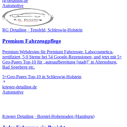
rg-detailing.de
Automotive
RG Detailing · Tensfeld, Schleswig-Holstein
Premium Fahrzeugpflege
Premium Webdesign für Premium Fahrzeuge. Labocosmetica-
zertifiziert, 5,0 Sterne bei 54 Google-Rezensionen, und jetzt mit 5+
Geo-Pages Top-10 für „autoaufbereitung [stadt]" in Ahrensburg,
Bad Segeberg etc.
5+
Geo-Pages Top-10 in Schleswig-Holstein
krieger-detailing.de
Automotive
Krieger Detailing · Borstel-Hohenraden (Hamburg)