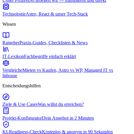
Unser Prozess
So arbeiten wir — transparent und direkt
Technologie
Astro, React & unser Tech-Stack
Wissen
Ratgeber
Praxis-Guides, Checklisten & News
IT-Lexikon
Fachbegriffe einfach erklärt
Vergleiche
Mieten vs Kaufen, Astro vs WP, Managed IT vs
Inhouse
Entscheidungshilfen
Ziele & Use Cases
Was willst du erreichen?
Projekt-Konfigurator
Dein Angebot in 2 Minuten
KI-Readiness-Check
Kostenlos & anonym in 90 Sekunden