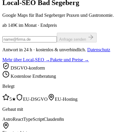
Local-SEO
Bad Segeberg
Google Maps für Bad Segeberger Praxen und Gastronomie.
ab 149€ im Monat
· Endpreis
Anfrage senden
Antwort in 24 h · kostenlos & unverbindlich.
Datenschutz
Mehr über Local-SEO →
Pakete und Preise →
DSGVO-konform
Kostenlose Erstberatung
Belegt
5★
EU-DSGVO
EU-Hosting
Gebaut mit
Astro
React
TypeScript
Claude
n8n