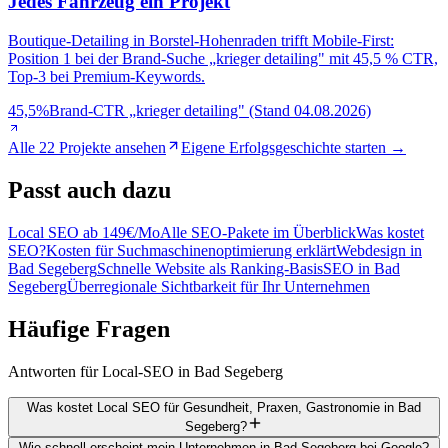
Jedes Fahrzeug ein Projekt
Boutique-Detailing in Borstel-Hohenraden trifft Mobile-First:
Position 1 bei der Brand-Suche „krieger detailing" mit 45,5 % CTR,
Top-3 bei Premium-Keywords.
45,5%
Brand-CTR „krieger detailing" (Stand 04.08.2026)
Alle 22 Projekte ansehen
Eigene Erfolgsgeschichte starten →
Passt
auch dazu
Local SEO ab 149€/Mo
Alle SEO-Pakete im Überblick
Was kostet
SEO?
Kosten für Suchmaschinenoptimierung erklärt
Webdesign in
Bad Segeberg
Schnelle Website als Ranking-Basis
SEO in Bad
Segeberg
Überregionale Sichtbarkeit für Ihr Unternehmen
Häufige
Fragen
Antworten für Local-SEO in Bad Segeberg
Was kostet Local SEO für Gesundheit, Praxen, Gastronomie in Bad
Segeberg?
Wie schnell erscheint mein Unternehmen in Bad Segeberg bei Google?