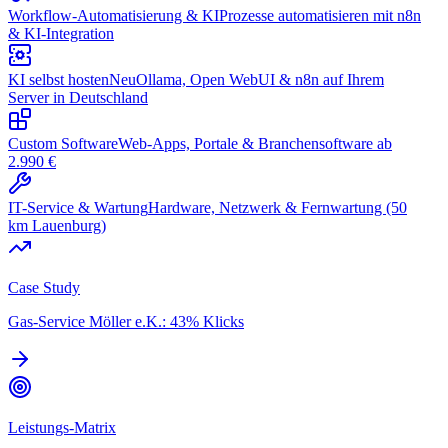
Workflow-Automatisierung & KI
Prozesse automatisieren mit n8n
& KI-Integration
KI selbst hosten
Neu
Ollama, Open WebUI & n8n auf Ihrem
Server in Deutschland
Custom Software
Web-Apps, Portale & Branchensoftware ab
2.990 €
IT-Service & Wartung
Hardware, Netzwerk & Fernwartung (50
km Lauenburg)
Case Study
Gas-Service Möller e.K.: 43% Klicks
Leistungs-Matrix