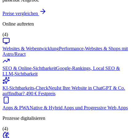
Preise vergleichen
Online auftreten
(4)
Websites & Webentwicklung
Performance-Websites & Shops mit
Astro/React
SEO & Online-Sichtbarkeit
Google-Rankings, Local SEO &
LLM-Sichtbarkeit
KI-Sichtbarkeits-Check
Neu
Ist Ihre Website in ChatGPT & Co.
auffindbar? 490 € Festpreis
Apps & PWA
Native & Hybrid Apps und Progressive Web Apps
Prozesse digitalisieren
(4)