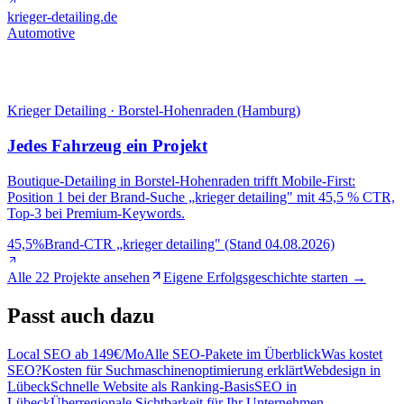
krieger-detailing.de
Automotive
Krieger Detailing · Borstel-Hohenraden (Hamburg)
Jedes Fahrzeug ein Projekt
Boutique-Detailing in Borstel-Hohenraden trifft Mobile-First:
Position 1 bei der Brand-Suche „krieger detailing" mit 45,5 % CTR,
Top-3 bei Premium-Keywords.
45,5%
Brand-CTR „krieger detailing" (Stand 04.08.2026)
Alle 22 Projekte ansehen
Eigene Erfolgsgeschichte starten →
Passt
auch dazu
Local SEO ab 149€/Mo
Alle SEO-Pakete im Überblick
Was kostet
SEO?
Kosten für Suchmaschinenoptimierung erklärt
Webdesign in
Lübeck
Schnelle Website als Ranking-Basis
SEO in
Lübeck
Überregionale Sichtbarkeit für Ihr Unternehmen