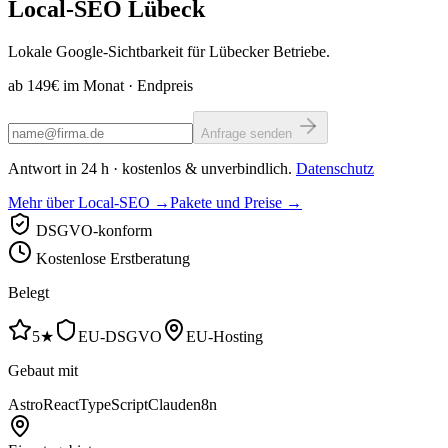
Local-SEO
Lübeck
Lokale Google-Sichtbarkeit für Lübecker Betriebe.
ab 149€ im Monat
· Endpreis
Anfrage senden
Antwort in 24 h · kostenlos & unverbindlich.
Datenschutz
Mehr über Local-SEO →
Pakete und Preise →
DSGVO-konform
Kostenlose Erstberatung
Belegt
5★
EU-DSGVO
EU-Hosting
Gebaut mit
Astro
React
TypeScript
Claude
n8n