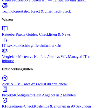
Unser Prozess
So arbeiten wir — transparent und direkt
Technologie
Astro, React & unser Tech-Stack
Wissen
Ratgeber
Praxis-Guides, Checklisten & News
IT-Lexikon
Fachbegriffe einfach erklärt
Vergleiche
Mieten vs Kaufen, Astro vs WP, Managed IT vs
Inhouse
Entscheidungshilfen
Ziele & Use Cases
Was willst du erreichen?
Projekt-Konfigurator
Dein Angebot in 2 Minuten
KI-Readiness-Check
Kostenlos & anonym in 90 Sekunden