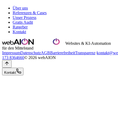
Über uns
Referenzen & Cases
Unser Prozess
Gratis Audit
Ratgeber
Kontakt
Websites & KI-Automation
für den Mittelstand
Impressum
Datenschutz
AGB
Barrierefreiheit
Transparenz
·
kontakt@we
173 8364660
© 2026 webAION
Kontakt