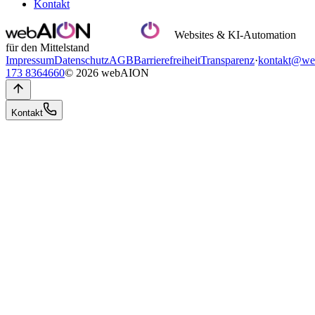
Kontakt
Websites & KI-Automation
für den Mittelstand
Impressum
Datenschutz
AGB
Barrierefreiheit
Transparenz
·
kontakt@we
173 8364660
© 2026 webAION
Kontakt