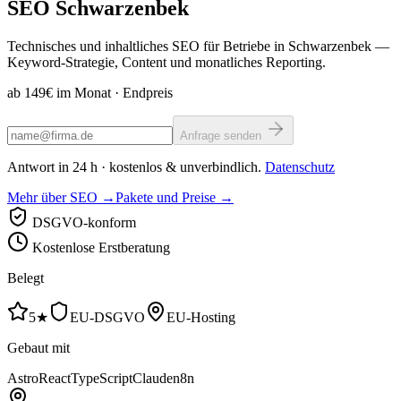
SEO
Schwarzenbek
Technisches und inhaltliches SEO für Betriebe in Schwarzenbek —
Keyword-Strategie, Content und monatliches Reporting.
ab 149€ im Monat
· Endpreis
Anfrage senden
Antwort in 24 h · kostenlos & unverbindlich.
Datenschutz
Mehr über SEO →
Pakete und Preise →
DSGVO-konform
Kostenlose Erstberatung
Belegt
5★
EU-DSGVO
EU-Hosting
Gebaut mit
Astro
React
TypeScript
Claude
n8n