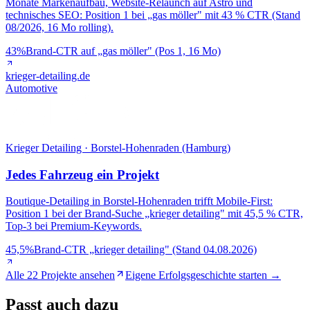
Monate Markenaufbau, Website-Relaunch auf Astro und
technisches SEO: Position 1 bei „gas möller" mit 43 % CTR (Stand
08/2026, 16 Mo rolling).
43%
Brand-CTR auf „gas möller" (Pos 1, 16 Mo)
krieger-detailing.de
Automotive
Krieger Detailing · Borstel-Hohenraden (Hamburg)
Jedes Fahrzeug ein Projekt
Boutique-Detailing in Borstel-Hohenraden trifft Mobile-First:
Position 1 bei der Brand-Suche „krieger detailing" mit 45,5 % CTR,
Top-3 bei Premium-Keywords.
45,5%
Brand-CTR „krieger detailing" (Stand 04.08.2026)
Alle 22 Projekte ansehen
Eigene Erfolgsgeschichte starten →
Passt
auch dazu