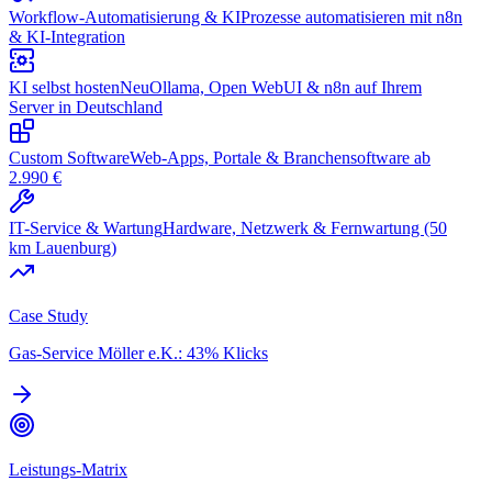
Workflow-Automatisierung & KI
Prozesse automatisieren mit n8n
& KI-Integration
KI selbst hosten
Neu
Ollama, Open WebUI & n8n auf Ihrem
Server in Deutschland
Custom Software
Web-Apps, Portale & Branchensoftware ab
2.990 €
IT-Service & Wartung
Hardware, Netzwerk & Fernwartung (50
km Lauenburg)
Case Study
Gas-Service Möller e.K.: 43% Klicks
Leistungs-Matrix