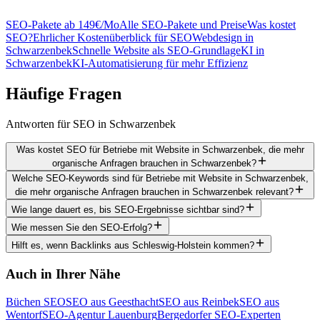
SEO-Pakete ab 149€/Mo
Alle SEO-Pakete und Preise
Was kostet
SEO?
Ehrlicher Kostenüberblick für SEO
Webdesign in
Schwarzenbek
Schnelle Website als SEO-Grundlage
KI in
Schwarzenbek
KI-Automatisierung für mehr Effizienz
Häufige
Fragen
Antworten für SEO in Schwarzenbek
Was kostet SEO für Betriebe mit Website in Schwarzenbek, die mehr
organische Anfragen brauchen in Schwarzenbek?
Welche SEO-Keywords sind für Betriebe mit Website in Schwarzenbek,
die mehr organische Anfragen brauchen in Schwarzenbek relevant?
Wie lange dauert es, bis SEO-Ergebnisse sichtbar sind?
Wie messen Sie den SEO-Erfolg?
Hilft es, wenn Backlinks aus Schleswig-Holstein kommen?
Auch in Ihrer Nähe
Büchen SEO
SEO aus Geesthacht
SEO aus Reinbek
SEO aus
Wentorf
SEO-Agentur Lauenburg
Bergedorfer SEO-Experten