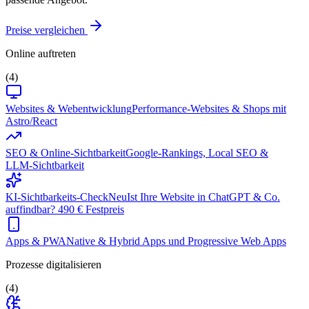
Preise vergleichen
Online auftreten
(4)
Websites & Webentwicklung
Performance-Websites & Shops mit
Astro/React
SEO & Online-Sichtbarkeit
Google-Rankings, Local SEO &
LLM-Sichtbarkeit
KI-Sichtbarkeits-Check
Neu
Ist Ihre Website in ChatGPT & Co.
auffindbar? 490 € Festpreis
Apps & PWA
Native & Hybrid Apps und Progressive Web Apps
Prozesse digitalisieren
(4)