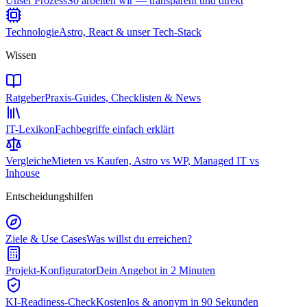
Unser Prozess
So arbeiten wir — transparent und direkt
Technologie
Astro, React & unser Tech-Stack
Wissen
Ratgeber
Praxis-Guides, Checklisten & News
IT-Lexikon
Fachbegriffe einfach erklärt
Vergleiche
Mieten vs Kaufen, Astro vs WP, Managed IT vs
Inhouse
Entscheidungshilfen
Ziele & Use Cases
Was willst du erreichen?
Projekt-Konfigurator
Dein Angebot in 2 Minuten
KI-Readiness-Check
Kostenlos & anonym in 90 Sekunden