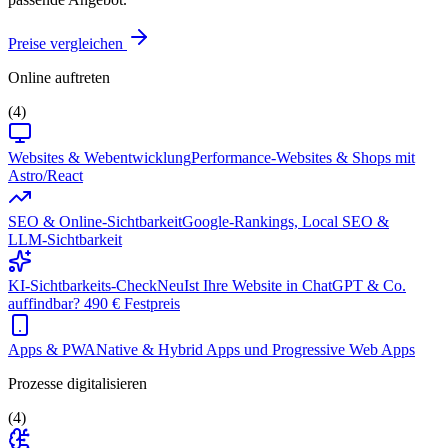
Preise vergleichen
Online auftreten
(4)
Websites & Webentwicklung
Performance-Websites & Shops mit
Astro/React
SEO & Online-Sichtbarkeit
Google-Rankings, Local SEO &
LLM-Sichtbarkeit
KI-Sichtbarkeits-Check
Neu
Ist Ihre Website in ChatGPT & Co.
auffindbar? 490 € Festpreis
Apps & PWA
Native & Hybrid Apps und Progressive Web Apps
Prozesse digitalisieren
(4)