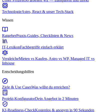
Unser Prozess
So arbeiten wir — transparent und direkt
Technologie
Astro, React & unser Tech-Stack
Wissen
Ratgeber
Praxis-Guides, Checklisten & News
IT-Lexikon
Fachbegriffe einfach erklärt
Vergleiche
Mieten vs Kaufen, Astro vs WP, Managed IT vs
Inhouse
Entscheidungshilfen
Ziele & Use Cases
Was willst du erreichen?
Projekt-Konfigurator
Dein Angebot in 2 Minuten
KI-Readiness-Check
Kostenlos & anonym in 90 Sekunden