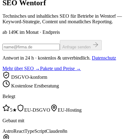
SEO
Wentorf
Technisches und inhaltliches SEO für Betriebe in Wentorf —
Keyword-Strategie, Content und monatliches Reporting.
ab 149€ im Monat
· Endpreis
Anfrage senden
Antwort in 24 h · kostenlos & unverbindlich.
Datenschutz
Mehr über SEO →
Pakete und Preise →
DSGVO-konform
Kostenlose Erstberatung
Belegt
5★
EU-DSGVO
EU-Hosting
Gebaut mit
Astro
React
TypeScript
Claude
n8n