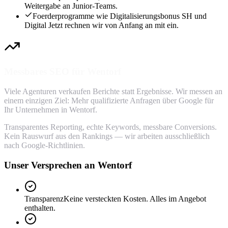
Weitergabe an Junior-Teams.
Foerderprogramme wie Digitalisierungsbonus SH und
Digital Jetzt rechnen wir von Anfang an mit ein.
Messbares SEO für Wentorf
Viele Agenturen verkaufen Berichte statt Ergebnisse. Wir messen an
einem einzigen Ziel: Mehr qualifizierte Anfragen über Google für
Ihr Unternehmen in Wentorf.
Transparentes Reporting, echte Keywords, messbare Conversions.
Kein Rauswurf aus den Rankings — wir arbeiten ausschließlich
nach Google-Richtlinien.
Unser Versprechen an Wentorf
Transparenz
Keine versteckten Kosten. Alles im Angebot
enthalten.