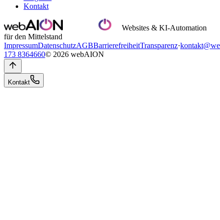
Kontakt
Websites & KI-Automation
für den Mittelstand
Impressum
Datenschutz
AGB
Barrierefreiheit
Transparenz
·
kontakt@we
173 8364660
© 2026 webAION
Kontakt