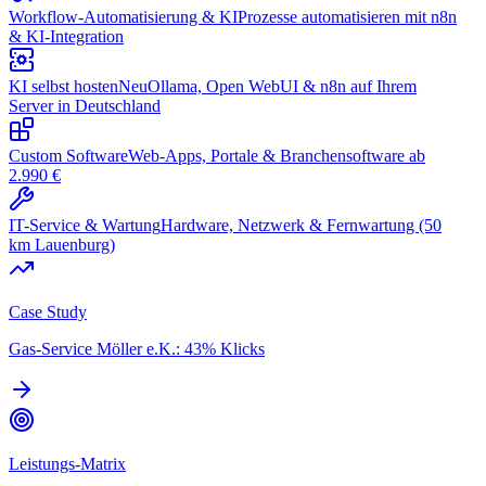
Workflow-Automatisierung & KI
Prozesse automatisieren mit n8n
& KI-Integration
KI selbst hosten
Neu
Ollama, Open WebUI & n8n auf Ihrem
Server in Deutschland
Custom Software
Web-Apps, Portale & Branchensoftware ab
2.990 €
IT-Service & Wartung
Hardware, Netzwerk & Fernwartung (50
km Lauenburg)
Case Study
Gas-Service Möller e.K.: 43% Klicks
Leistungs-Matrix