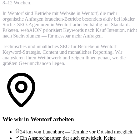
8–12 Wochen.
In Wentorf sind Betriebe mit Website in Wentorf, die mehr
organische Anfragen brauchen-Betriebe besonders aktiv bei lokaler
Suche. SEO-Agenturen in Wentorf arbeiten häufig mit Standard-
Paketen. webAION priorisiert Keywords nach Kauf-Intention, nicht
nach Suchvolumen — für messbar mehr Anfragen.
Technisches und inhaltliches SEO für Betriebe in Wentorf —
Keyword-Strategie, Content und monatliches Reporting. Wir
analysieren Ihren Wettbewerb und zeigen Ihnen genau, wo die
größten Gewinnchancen liegen.
Wie wir in Wentorf arbeiten
24 km von Lauenburg — Termine vor Ort sind moeglich.
Ein Ansprechpartner, der auch entwickelt. Keine