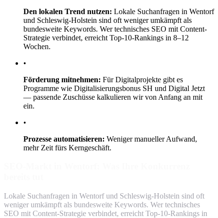
Den lokalen Trend nutzen:
Lokale Suchanfragen in Wentorf
und Schleswig-Holstein sind oft weniger umkämpft als
bundesweite Keywords. Wer technisches SEO mit Content-
Strategie verbindet, erreicht Top-10-Rankings in 8–12
Wochen.
•
Förderung mitnehmen:
Für Digitalprojekte gibt es
Programme wie Digitalisierungsbonus SH und Digital Jetzt
— passende Zuschüsse kalkulieren wir von Anfang an mit
ein.
•
Prozesse automatisieren:
Weniger manueller Aufwand,
mehr Zeit fürs Kerngeschäft.
SEO-Markt in Wentorf: Was Ihre Konkurrenz
bereits tut
Lokale Suchanfragen in Wentorf und Schleswig-Holstein sind oft
weniger umkämpft als bundesweite Keywords. Wer technisches
SEO mit Content-Strategie verbindet, erreicht Top-10-Rankings in