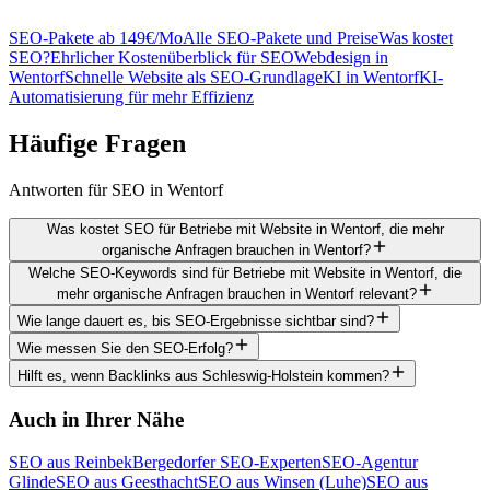
SEO-Pakete ab 149€/Mo
Alle SEO-Pakete und Preise
Was kostet
SEO?
Ehrlicher Kostenüberblick für SEO
Webdesign in
Wentorf
Schnelle Website als SEO-Grundlage
KI in Wentorf
KI-
Automatisierung für mehr Effizienz
Häufige
Fragen
Antworten für SEO in Wentorf
Was kostet SEO für Betriebe mit Website in Wentorf, die mehr
organische Anfragen brauchen in Wentorf?
Welche SEO-Keywords sind für Betriebe mit Website in Wentorf, die
mehr organische Anfragen brauchen in Wentorf relevant?
Wie lange dauert es, bis SEO-Ergebnisse sichtbar sind?
Wie messen Sie den SEO-Erfolg?
Hilft es, wenn Backlinks aus Schleswig-Holstein kommen?
Auch in Ihrer Nähe
SEO aus Reinbek
Bergedorfer SEO-Experten
SEO-Agentur
Glinde
SEO aus Geesthacht
SEO aus Winsen (Luhe)
SEO aus