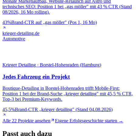
Monate Markenaufbau, Website-Relaunch auf Astro und
technisches SEO: Position 1 bei „gas möller" mit 43 % CTR (Stand
08/2026, 16 Mo rolling).
43%
Brand-CTR auf „gas möller" (Pos 1, 16 Mo)
krieger-detailing.de
Automotive
Krieger Detailing · Borstel-Hohenraden (Hamburg)
Jedes Fahrzeug ein Projekt
Boutique-Detailing in Borstel-Hohenraden trifft Mobile-First:
Position 1 bei der Brand-Suche „krieger detailing" mit 45,5 % CTR,
Top-3 bei Premium-Keywords.
45,5%
Brand-CTR „krieger detailing" (Stand 04.08.2026)
Alle 22 Projekte ansehen
Eigene Erfolgsgeschichte starten →
Passt
auch dazu