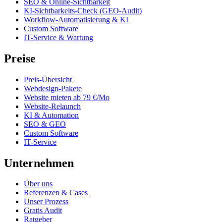
SEO & Online-Sichtbarkeit
KI-Sichtbarkeits-Check (GEO-Audit)
Workflow-Automatisierung & KI
Custom Software
IT-Service & Wartung
Preise
Preis-Übersicht
Webdesign-Pakete
Website mieten ab 79 €/Mo
Website-Relaunch
KI & Automation
SEO & GEO
Custom Software
IT-Service
Unternehmen
Über uns
Referenzen & Cases
Unser Prozess
Gratis Audit
Ratgeber