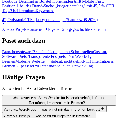
Boutique-Detailing in Borstel-Hohenraden trifft Mobile-First:
Position 1 bei der Brand-Suche „krieger detailing" mit 45,5 % CTR,
Top-3 bei Premium-Keywords.
45,5%
Brand-CTR „krieger detailing" (Stand 04.08.2026)
Alle 22 Projekte ansehen
Eigene Erfolgsgeschichte starten →
Passt
auch dazu
Branchensoftware
Branchenlösungen mit Schnittstellen
Custom-
Software-Preise
Transparente Festpreis-Tiers
Webdesign in
Bremen
Moderne Website — gebaut, nicht geklickt
KI-Integration in
Bremen
KI passend zu Ihrer individuellen Entwicklung
Häufige
Fragen
Antworten für Astro-Entwickler in Bremen
Was kostet eine Astro-Website für Hafenwirtschaft, Luft- und
Raumfahrt, Lebensmittel in Bremen?
Astro vs. WordPress — was bringt mir das in Bremen konkret?
Astro vs. Next.js — was passt zu Projekten in Bremen?