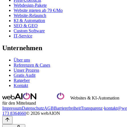
Preis-Übersicht
Webdesign-Pakete
Website mieten ab 79 €/Mo
Website-Relaunch
KI & Automation
SEO & GEO
Custom Software
IT-Service
Unternehmen
Über uns
Referenzen & Cases
Unser Prozess
Gratis Audit
Ratgeber
Kontakt
Websites & KI-Automation
für den Mittelstand
Impressum
Datenschutz
AGB
Barrierefreiheit
Transparenz
·
kontakt@we
173 8364660
© 2026 webAION