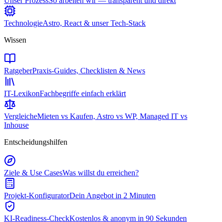
Unser Prozess
So arbeiten wir — transparent und direkt
Technologie
Astro, React & unser Tech-Stack
Wissen
Ratgeber
Praxis-Guides, Checklisten & News
IT-Lexikon
Fachbegriffe einfach erklärt
Vergleiche
Mieten vs Kaufen, Astro vs WP, Managed IT vs
Inhouse
Entscheidungshilfen
Ziele & Use Cases
Was willst du erreichen?
Projekt-Konfigurator
Dein Angebot in 2 Minuten
KI-Readiness-Check
Kostenlos & anonym in 90 Sekunden