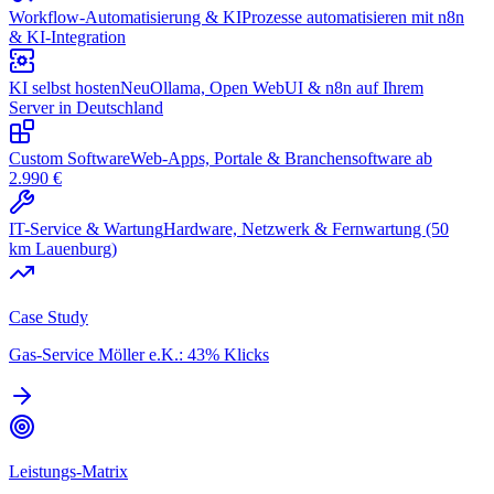
Workflow-Automatisierung & KI
Prozesse automatisieren mit n8n
& KI-Integration
KI selbst hosten
Neu
Ollama, Open WebUI & n8n auf Ihrem
Server in Deutschland
Custom Software
Web-Apps, Portale & Branchensoftware ab
2.990 €
IT-Service & Wartung
Hardware, Netzwerk & Fernwartung (50
km Lauenburg)
Case Study
Gas-Service Möller e.K.: 43% Klicks
Leistungs-Matrix