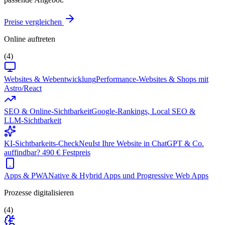
Preise vergleichen
Online auftreten
(4)
Websites & Webentwicklung
Performance-Websites & Shops mit
Astro/React
SEO & Online-Sichtbarkeit
Google-Rankings, Local SEO &
LLM-Sichtbarkeit
KI-Sichtbarkeits-Check
Neu
Ist Ihre Website in ChatGPT & Co.
auffindbar? 490 € Festpreis
Apps & PWA
Native & Hybrid Apps und Progressive Web Apps
Prozesse digitalisieren
(4)