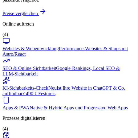
Preise vergleichen
Online auftreten
(4)
Websites & Webentwicklung
Performance-Websites & Shops mit
Astro/React
SEO & Online-Sichtbarkeit
Google-Rankings, Local SEO &
LLM-Sichtbarkeit
KI-Sichtbarkeits-Check
Neu
Ist Ihre Website in ChatGPT & Co.
auffindbar? 490 € Festpreis
Apps & PWA
Native & Hybrid Apps und Progressive Web Apps
Prozesse digitalisieren
(4)