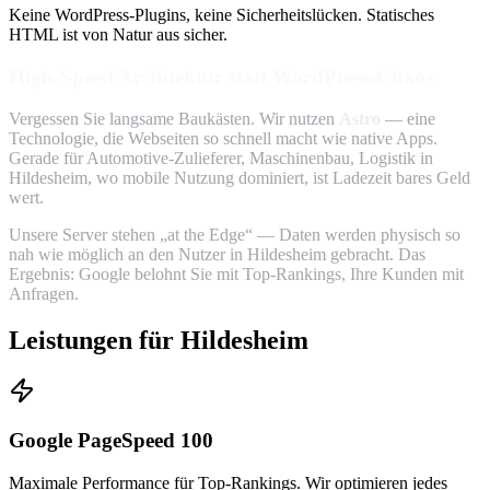
Keine WordPress-Plugins, keine Sicherheitslücken. Statisches
HTML ist von Natur aus sicher.
High-Speed Architektur statt WordPress-Chaos
Vergessen Sie langsame Baukästen. Wir nutzen
Astro
— eine
Technologie, die Webseiten so schnell macht wie native Apps.
Gerade für Automotive-Zulieferer, Maschinenbau, Logistik in
Hildesheim, wo mobile Nutzung dominiert, ist Ladezeit bares Geld
wert.
Unsere Server stehen „at the Edge“ — Daten werden physisch so
nah wie möglich an den Nutzer in Hildesheim gebracht. Das
Ergebnis: Google belohnt Sie mit Top-Rankings, Ihre Kunden mit
Anfragen.
Leistungen für Hildesheim
Google PageSpeed 100
Maximale Performance für Top-Rankings. Wir optimieren jedes