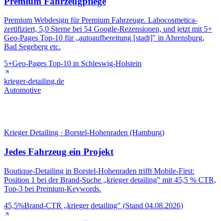
Premium Fahrzeugpflege
Premium Webdesign für Premium Fahrzeuge. Labocosmetica-
zertifiziert, 5,0 Sterne bei 54 Google-Rezensionen, und jetzt mit 5+
Geo-Pages Top-10 für „autoaufbereitung [stadt]" in Ahrensburg,
Bad Segeberg etc.
5+
Geo-Pages Top-10 in Schleswig-Holstein
krieger-detailing.de
Automotive
Krieger Detailing · Borstel-Hohenraden (Hamburg)
Jedes Fahrzeug ein Projekt
Boutique-Detailing in Borstel-Hohenraden trifft Mobile-First:
Position 1 bei der Brand-Suche „krieger detailing" mit 45,5 % CTR,
Top-3 bei Premium-Keywords.
45,5%
Brand-CTR „krieger detailing" (Stand 04.08.2026)