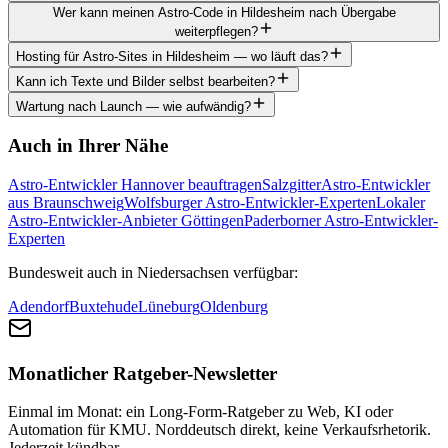
Wer kann meinen Astro-Code in Hildesheim nach Übergabe
weiterpflegen?
Hosting für Astro-Sites in Hildesheim — wo läuft das?
Kann ich Texte und Bilder selbst bearbeiten?
Wartung nach Launch — wie aufwändig?
Auch in Ihrer Nähe
Astro-Entwickler Hannover beauftragen
Salzgitter
Astro-Entwickler
aus Braunschweig
Wolfsburger Astro-Entwickler-Experten
Lokaler
Astro-Entwickler-Anbieter Göttingen
Paderborner Astro-Entwickler-
Experten
Bundesweit auch in Niedersachsen verfügbar:
Adendorf
Buxtehude
Lüneburg
Oldenburg
Monatlicher Ratgeber-Newsletter
Einmal im Monat: ein Long-Form-Ratgeber zu Web, KI oder
Automation für KMU. Norddeutsch direkt, keine Verkaufsrhetorik.
Jederzeit kündbar.