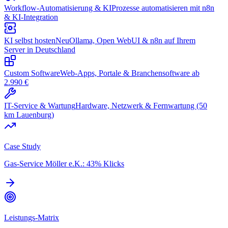
Workflow-Automatisierung & KI
Prozesse automatisieren mit n8n
& KI-Integration
KI selbst hosten
Neu
Ollama, Open WebUI & n8n auf Ihrem
Server in Deutschland
Custom Software
Web-Apps, Portale & Branchensoftware ab
2.990 €
IT-Service & Wartung
Hardware, Netzwerk & Fernwartung (50
km Lauenburg)
Case Study
Gas-Service Möller e.K.: 43% Klicks
Leistungs-Matrix