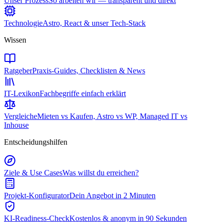
Unser Prozess
So arbeiten wir — transparent und direkt
Technologie
Astro, React & unser Tech-Stack
Wissen
Ratgeber
Praxis-Guides, Checklisten & News
IT-Lexikon
Fachbegriffe einfach erklärt
Vergleiche
Mieten vs Kaufen, Astro vs WP, Managed IT vs
Inhouse
Entscheidungshilfen
Ziele & Use Cases
Was willst du erreichen?
Projekt-Konfigurator
Dein Angebot in 2 Minuten
KI-Readiness-Check
Kostenlos & anonym in 90 Sekunden