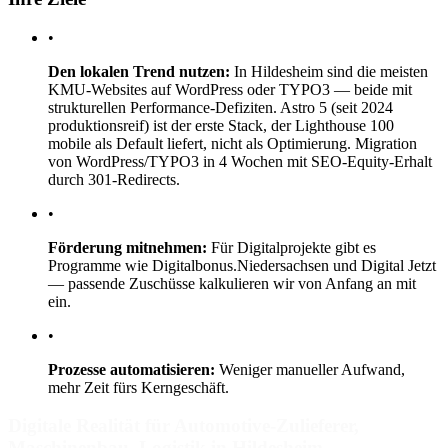
•
Den lokalen Trend nutzen:
In Hildesheim sind die meisten
KMU-Websites auf WordPress oder TYPO3 — beide mit
strukturellen Performance-Defiziten. Astro 5 (seit 2024
produktionsreif) ist der erste Stack, der Lighthouse 100
mobile als Default liefert, nicht als Optimierung. Migration
von WordPress/TYPO3 in 4 Wochen mit SEO-Equity-Erhalt
durch 301-Redirects.
•
Förderung mitnehmen:
Für Digitalprojekte gibt es
Programme wie Digitalbonus.Niedersachsen und Digital Jetzt
— passende Zuschüsse kalkulieren wir von Anfang an mit
ein.
•
Prozesse automatisieren:
Weniger manueller Aufwand,
mehr Zeit fürs Kerngeschäft.
Digitale Realität für Automotive-Zulieferer,
Maschinenbau, Logistik in Hildesheim