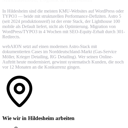
In Hildesheim sind die meisten KMU-Websites auf WordPress oder
TYPO3 — beide mit strukturellen Performance-Defiziten. Astro 5
(seit 2024 produktionsreif) ist der erste Stack, der Lighthouse 100
mobile als Default liefert, nicht als Optimierung. Migration von
WordPress/TYPO3 in 4 Wochen mit SEO-Equity-Erhalt durch 301-
Redirects.
webAION setzt auf einen modernen Astro-Stack mit
dokumentierten Cases im Norddeutschland-Markt (Gas-Service
Möller, Krieger Detailing, RG Detailing). Wer seinen Online-
Auftritt heute modernisiert, gewinnt systematisch Kunden, die noch
vor 12 Monaten an die Konkurrenz gingen.
Wie wir in Hildesheim arbeiten