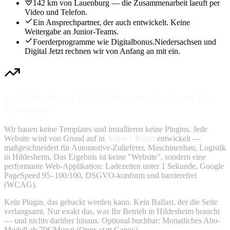
142 km von Lauenburg — die Zusammenarbeit laeuft per
Video und Telefon.
Ein Ansprechpartner, der auch entwickelt. Keine
Weitergabe an Junior-Teams.
Foerderprogramme wie Digitalbonus.Niedersachsen und
Digital Jetzt rechnen wir von Anfang an mit ein.
Kein WordPress. Kein Baukasten. Handwerk für
Hildesheim.
Wir bauen keine Templates und installieren keine Plugins. Jede
Website wird von Grund auf in
Astro + React
entwickelt —
maßgeschneidert für Automotive-Zulieferer, Maschinenbau, Logistik
in Hildesheim. Das Ergebnis ist keine "Website", sondern eine
performante Web-Applikation: Ladezeiten unter 1 Sekunde, Google
PageSpeed 95–100/100, DSGVO-konform und barrierefrei
(WCAG).
Kein Plugin, das gehackt werden kann. Kein Ballast, der die Seite
verlangsamt. Nur exakt das, was Ihr Betrieb in Hildesheim braucht
— und nichts darüber hinaus. Optional buchbar: Monatliches Abo-
Modell ab 79€/Monat (Opex statt Capex).