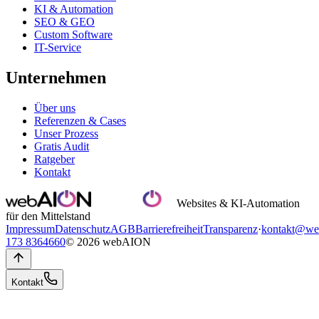
KI & Automation
SEO & GEO
Custom Software
IT-Service
Unternehmen
Über uns
Referenzen & Cases
Unser Prozess
Gratis Audit
Ratgeber
Kontakt
Websites & KI-Automation
für den Mittelstand
Impressum
Datenschutz
AGB
Barrierefreiheit
Transparenz
·
kontakt@we
173 8364660
© 2026 webAION
Kontakt