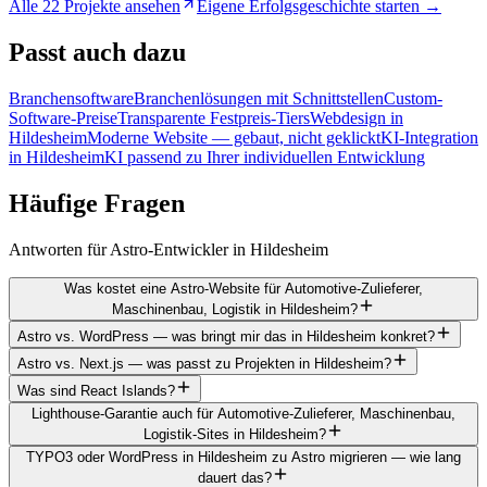
Alle 22 Projekte ansehen
Eigene Erfolgsgeschichte starten →
Passt
auch dazu
Branchensoftware
Branchenlösungen mit Schnittstellen
Custom-
Software-Preise
Transparente Festpreis-Tiers
Webdesign in
Hildesheim
Moderne Website — gebaut, nicht geklickt
KI-Integration
in Hildesheim
KI passend zu Ihrer individuellen Entwicklung
Häufige
Fragen
Antworten für Astro-Entwickler in Hildesheim
Was kostet eine Astro-Website für Automotive-Zulieferer,
Maschinenbau, Logistik in Hildesheim?
Astro vs. WordPress — was bringt mir das in Hildesheim konkret?
Astro vs. Next.js — was passt zu Projekten in Hildesheim?
Was sind React Islands?
Lighthouse-Garantie auch für Automotive-Zulieferer, Maschinenbau,
Logistik-Sites in Hildesheim?
TYPO3 oder WordPress in Hildesheim zu Astro migrieren — wie lang
dauert das?