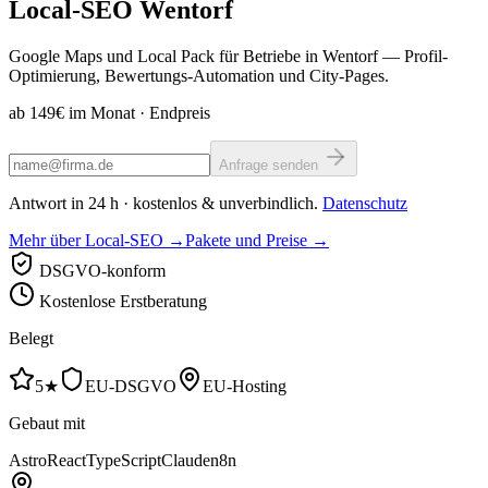
Local-SEO
Wentorf
Google Maps und Local Pack für Betriebe in Wentorf — Profil-
Optimierung, Bewertungs-Automation und City-Pages.
ab 149€ im Monat
· Endpreis
Anfrage senden
Antwort in 24 h · kostenlos & unverbindlich.
Datenschutz
Mehr über Local-SEO →
Pakete und Preise →
DSGVO-konform
Kostenlose Erstberatung
Belegt
5★
EU-DSGVO
EU-Hosting
Gebaut mit
Astro
React
TypeScript
Claude
n8n