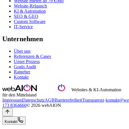
Website mieten ab 79 €/Mo
Website-Relaunch
KI & Automation
SEO & GEO
Custom Software
IT-Service
Unternehmen
Über uns
Referenzen & Cases
Unser Prozess
Gratis Audit
Ratgeber
Kontakt
Websites & KI-Automation
für den Mittelstand
Impressum
Datenschutz
AGB
Barrierefreiheit
Transparenz
·
kontakt@we
173 8364660
© 2026 webAION
Kontakt