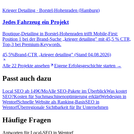
Krieger Detailing · Borstel-Hohenraden (Hamburg)
Jedes Fahrzeug ein Projekt
Boutique-Detailing in Borstel-Hohenraden trifft Mobile-First:
Position 1 bei der Brand-Suche „krieger detailing" mit 45,5 % CTR,
Top-3 bei Premium-Keywords.
45,5%
Brand-CTR „krieger detailing" (Stand 04.08.2026)
Alle 22 Projekte ansehen
Eigene Erfolgsgeschichte starten →
Passt
auch dazu
Local SEO ab 149€/Mo
Alle SEO-Pakete im Überblick
Was kostet
SEO?
Kosten für Suchmaschinenoptimierung erklärt
Webdesign in
Wentorf
Schnelle Website als Ranking-Basis
SEO in
Wentorf
Überregionale Sichtbarkeit für Ihr Unternehmen
Häufige
Fragen
Antworten für Local-SEO in Wentorf