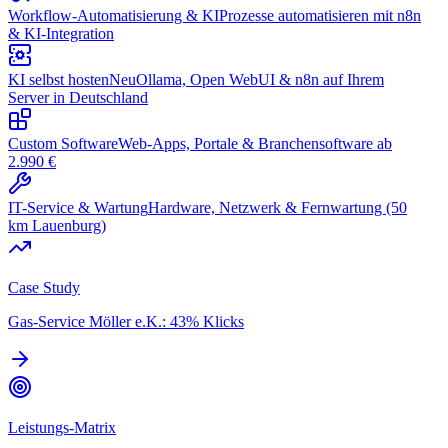
Workflow-Automatisierung & KI
Prozesse automatisieren mit n8n
& KI-Integration
KI selbst hosten
Neu
Ollama, Open WebUI & n8n auf Ihrem
Server in Deutschland
Custom Software
Web-Apps, Portale & Branchensoftware ab
2.990 €
IT-Service & Wartung
Hardware, Netzwerk & Fernwartung (50
km Lauenburg)
Case Study
Gas-Service Möller e.K.: 43% Klicks
Leistungs-Matrix