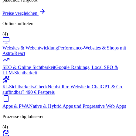
Preise vergleichen
Online auftreten
(4)
Websites & Webentwicklung
Performance-Websites & Shops mit
Astro/React
SEO & Online-Sichtbarkeit
Google-Rankings, Local SEO &
LLM-Sichtbarkeit
KI-Sichtbarkeits-Check
Neu
Ist Ihre Website in ChatGPT & Co.
auffindbar? 490 € Festpreis
Apps & PWA
Native & Hybrid Apps und Progressive Web Apps
Prozesse digitalisieren
(4)