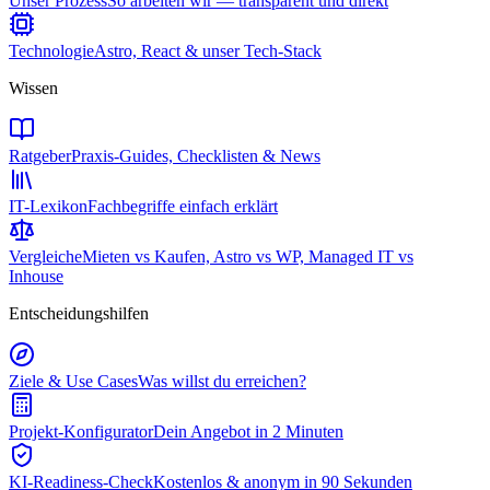
Unser Prozess
So arbeiten wir — transparent und direkt
Technologie
Astro, React & unser Tech-Stack
Wissen
Ratgeber
Praxis-Guides, Checklisten & News
IT-Lexikon
Fachbegriffe einfach erklärt
Vergleiche
Mieten vs Kaufen, Astro vs WP, Managed IT vs
Inhouse
Entscheidungshilfen
Ziele & Use Cases
Was willst du erreichen?
Projekt-Konfigurator
Dein Angebot in 2 Minuten
KI-Readiness-Check
Kostenlos & anonym in 90 Sekunden