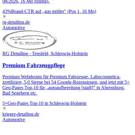
08/2026, 16 Mo rolling).
43%
Brand-CTR auf „gas möller" (Pos 1, 16 Mo)
rg-detailing.de
Automotive
RG Detailing · Tensfeld, Schleswig-Holstein
Premium Fahrzeugpflege
Premium Webdesign für Premium Fahrzeuge. Labocosmetica-
zertifiziert, 5,0 Sterne bei 54 Google-Rezensionen, und jetzt mit 5+
Geo-Pages Top-10 für „autoaufbereitung [stadt]" in Ahrensburg,
Bad Segeberg etc.
5+
Geo-Pages Top-10 in Schleswig-Holstein
krieger-detailing.de
Automotive